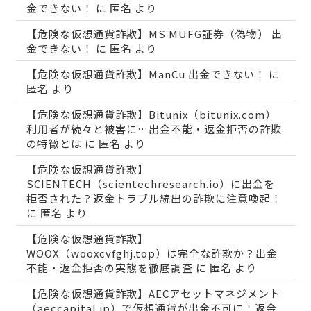
金できない！
に
匿名
より
【危険な仮想通貨詐欺】MS MUFG証券（偽物） 出
金できない！
に
匿名
より
【危険な仮想通貨詐欺】ManCu 出金できない！
に
匿名
より
【危険な仮想通貨詐欺】Bitunix（bitunix.com）
利用者が続々と被害に…出金不能・返金拒否の詐欺
の特徴とは
に
匿名
より
【危険な仮想通貨詐欺】
SCIENTECH（scientechresearch.io）に出金を
拒否された？返金トラブル続出の詐欺に注意喚起！
に
匿名
より
【危険な仮想通貨詐欺】
WOOX（wooxcvfghj.top）は完全な詐欺か？出金
不能・返金拒否の実態を徹底調査
に
匿名
より
【危険な仮想通貨詐欺】AECアセットマネジメント
（aeccapital.jp）で仮想通貨が出金不可に！返金