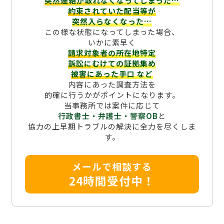
突然連絡が取れなくなってしまった…
約束されていた配当等が
突然入らなくなった…
この様な状態になってしまった場合、
いかに素早く
請求対象者の所在地特定
訴訟にむけての証拠集め
被害にあった手口
など
内容にあった調査方法を
的確に行うかがポイントになります。
当事務所では案件に応じて
行政書士・弁護士・警察OB
と
協力の上早期トラブルの解決に全力を尽くしま
す。
メールで相談する
24時間受付中！