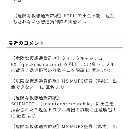
とは
【危険な仮想通貨詐欺】EGPITで出金不能！返金
もされない仮想通貨詐欺の実態とは
最近のコメント
【危険な仮想通貨詐欺】クイックキャッシュ
FX（quickcashfx.com）を利用して出金トラブル
に遭遇？返金拒否の詐欺手口を解説
に
匿名
より
【危険な仮想通貨詐欺】MS MUFG証券（偽物） 出
金できない！
に
匿名
より
【危険な仮想通貨詐欺】
SCIENTECH（scientechresearch.io）に出金を
拒否された？返金トラブル続出の詐欺に注意喚起！
に
匿名
より
【危険な仮想通貨詐欺】MS MUFG証券（偽物） 出