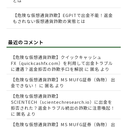
とは
【危険な仮想通貨詐欺】EGPITで出金不能！返金
もされない仮想通貨詐欺の実態とは
最近のコメント
【危険な仮想通貨詐欺】クイックキャッシュ
FX（quickcashfx.com）を利用して出金トラブル
に遭遇？返金拒否の詐欺手口を解説
に
匿名
より
【危険な仮想通貨詐欺】MS MUFG証券（偽物） 出
金できない！
に
匿名
より
【危険な仮想通貨詐欺】
SCIENTECH（scientechresearch.io）に出金を
拒否された？返金トラブル続出の詐欺に注意喚起！
に
匿名
より
【危険な仮想通貨詐欺】MS MUFG証券（偽物） 出