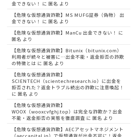
金できない！
に
匿名
より
【危険な仮想通貨詐欺】MS MUFG証券（偽物） 出
金できない！
に
匿名
より
【危険な仮想通貨詐欺】ManCu 出金できない！
に
匿名
より
【危険な仮想通貨詐欺】Bitunix（bitunix.com）
利用者が続々と被害に…出金不能・返金拒否の詐欺
の特徴とは
に
匿名
より
【危険な仮想通貨詐欺】
SCIENTECH（scientechresearch.io）に出金を
拒否された？返金トラブル続出の詐欺に注意喚起！
に
匿名
より
【危険な仮想通貨詐欺】
WOOX（wooxcvfghj.top）は完全な詐欺か？出金
不能・返金拒否の実態を徹底調査
に
匿名
より
【危険な仮想通貨詐欺】AECアセットマネジメント
（aeccapital.jp）で仮想通貨が出金不可に！返金