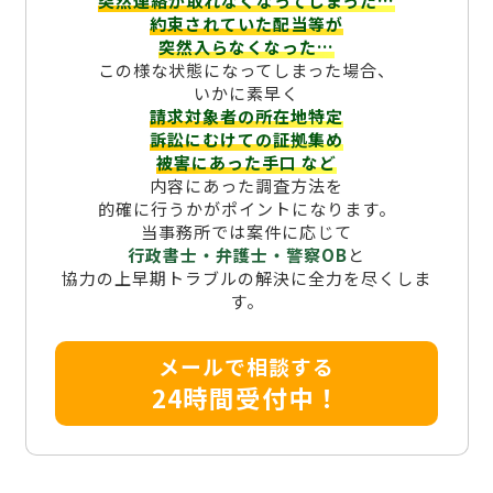
突然連絡が取れなくなってしまった…
約束されていた配当等が
突然入らなくなった…
この様な状態になってしまった場合、
いかに素早く
請求対象者の所在地特定
訴訟にむけての証拠集め
被害にあった手口
など
内容にあった調査方法を
的確に行うかがポイントになります。
当事務所では案件に応じて
行政書士・弁護士・警察OB
と
協力の上早期トラブルの解決に全力を尽くしま
す。
メールで相談する
24時間受付中！