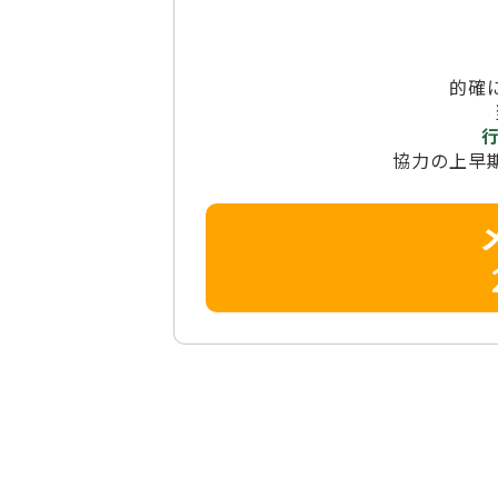
的確
協力の上早