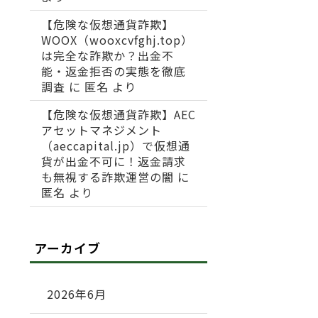
【危険な仮想通貨詐欺】
WOOX（wooxcvfghj.top）
は完全な詐欺か？出金不
能・返金拒否の実態を徹底
調査
に
匿名
より
【危険な仮想通貨詐欺】AEC
アセットマネジメント
（aeccapital.jp）で仮想通
貨が出金不可に！返金請求
も無視する詐欺運営の闇
に
匿名
より
アーカイブ
2026年6月