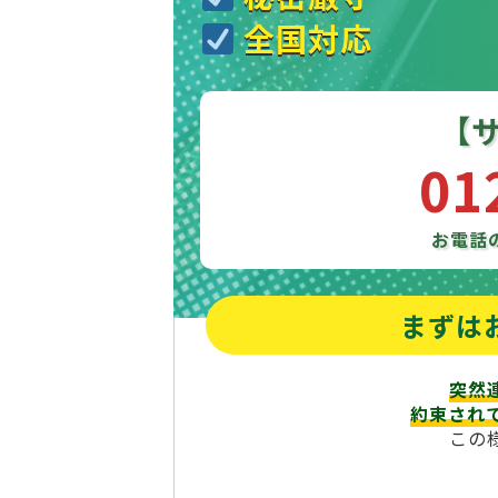
全国対応
【
01
お電話
まずは
突然
約束され
この