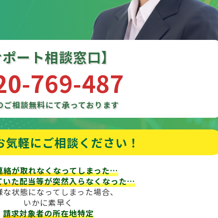
サポート相談窓口】
20-769-487
のご相談
無料にて承っております
お気軽にご相談ください！
連絡が取れなくなってしまった…
ていた配当等が
突然入らなくなった…
様な状態になってしまった場合、
いかに素早く
請求対象者の所在地特定