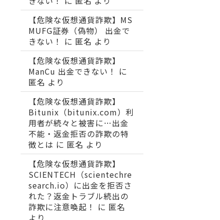
きない！
に
匿名
より
【危険な仮想通貨詐欺】MS
MUFG証券（偽物） 出金で
きない！
に
匿名
より
【危険な仮想通貨詐欺】
ManCu 出金できない！
に
匿名
より
【危険な仮想通貨詐欺】
Bitunix（bitunix.com）利
用者が続々と被害に…出金
不能・返金拒否の詐欺の特
徴とは
に
匿名
より
【危険な仮想通貨詐欺】
SCIENTECH（scientechre
search.io）に出金を拒否さ
れた？返金トラブル続出の
詐欺に注意喚起！
に
匿名
より