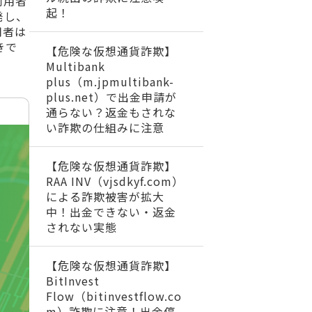
利用者
起！
発し、
用者は
きで
【危険な仮想通貨詐欺】
Multibank
plus（m.jpmultibank-
plus.net）で出金申請が
通らない？返金もされな
い詐欺の仕組みに注意
【危険な仮想通貨詐欺】
RAA INV（vjsdkyf.com）
による詐欺被害が拡大
中！出金できない・返金
されない実態
【危険な仮想通貨詐欺】
BitInvest
Flow（bitinvestflow.co
m）詐欺に注意！出金停