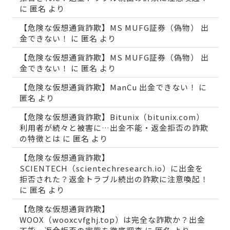
に
匿名
より
【危険な仮想通貨詐欺】MS MUFG証券（偽物） 出
金できない！
に
匿名
より
【危険な仮想通貨詐欺】MS MUFG証券（偽物） 出
金できない！
に
匿名
より
【危険な仮想通貨詐欺】ManCu 出金できない！
に
匿名
より
【危険な仮想通貨詐欺】Bitunix（bitunix.com）
利用者が続々と被害に…出金不能・返金拒否の詐欺
の特徴とは
に
匿名
より
【危険な仮想通貨詐欺】
SCIENTECH（scientechresearch.io）に出金を
拒否された？返金トラブル続出の詐欺に注意喚起！
に
匿名
より
【危険な仮想通貨詐欺】
WOOX（wooxcvfghj.top）は完全な詐欺か？出金