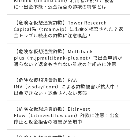
Bitunix（bitunix.com）利用者が続々と被害
に…出金不能・返金拒否の詐欺の特徴とは
【危険な仮想通貨詐欺】Tower Research
Capital偽（trcam.vip）に出金を拒否された？返
金トラブル続出の詐欺に注意喚起！
【危険な仮想通貨詐欺】Multibank
plus（m.jpmultibank-plus.net）で出金申請が
通らない？返金もされない詐欺の仕組みに注意
【危険な仮想通貨詐欺】RAA
INV（vjsdkyf.com）による詐欺被害が拡大中！
出金できない・返金されない実態
【危険な仮想通貨詐欺】BitInvest
Flow（bitinvestflow.com）詐欺に注意！出金
停止と返金拒否の被害が急増中