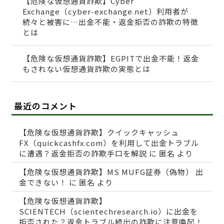
【危険な仮想通貨詐欺】Cyber
Exchange（cyber-exchange.net）利用者が
続々と被害に…出金不能・返金拒否の詐欺の特徴
とは
【危険な仮想通貨詐欺】EGPITで出金不能！返金
もされない仮想通貨詐欺の実態とは
最近のコメント
【危険な仮想通貨詐欺】クイックキャッシュ
FX（quickcashfx.com）を利用して出金トラブル
に遭遇？返金拒否の詐欺手口を解説
に
匿名
より
【危険な仮想通貨詐欺】MS MUFG証券（偽物） 出
金できない！
に
匿名
より
【危険な仮想通貨詐欺】
SCIENTECH（scientechresearch.io）に出金を
拒否された？返金トラブル続出の詐欺に注意喚起！