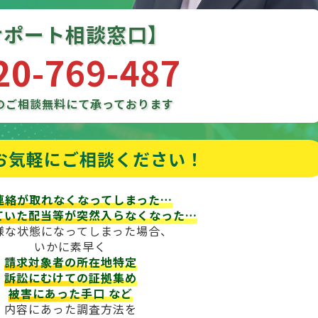
サポート相談窓口】
20-769-487
のご相談
無料にて承っております
お気軽にご相談ください！
連絡が取れなくなってしまった…
ていた配当等が
突然入らなくなった…
様な状態になってしまった場合、
いかに素早く
請求対象者の所在地特定
訴訟にむけての証拠集め
被害にあった手口
など
内容にあった調査方法を