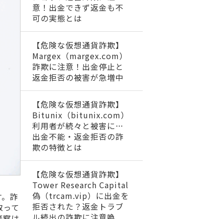
意！出金できず返金も不
可の実態とは
【危険な仮想通貨詐欺】
Margex（margex.com）
詐欺に注意！出金停止と
返金拒否の被害が急増中
【危険な仮想通貨詐欺】
Bitunix（bitunix.com）
利用者が続々と被害に…
出金不能・返金拒否の詐
欺の特徴とは
【危険な仮想通貨詐欺】
Tower Research Capital
偽（trcam.vip）に出金を
す。詐
拒否された？返金トラブ
取って
ル続出の詐欺に注意喚
警察は