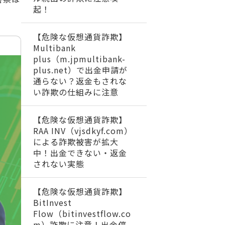
起！
【危険な仮想通貨詐欺】
Multibank
plus（m.jpmultibank-
plus.net）で出金申請が
通らない？返金もされな
い詐欺の仕組みに注意
【危険な仮想通貨詐欺】
RAA INV（vjsdkyf.com）
による詐欺被害が拡大
中！出金できない・返金
されない実態
【危険な仮想通貨詐欺】
BitInvest
Flow（bitinvestflow.co
m）詐欺に注意！出金停