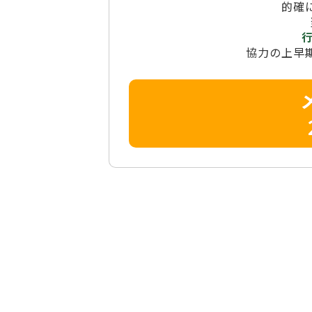
的確
協力の上早