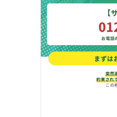
【
01
お電話
まずは
突然
約束され
この