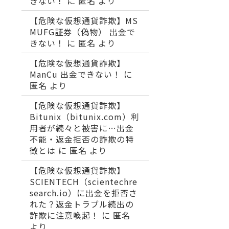
きない！
に
匿名
より
【危険な仮想通貨詐欺】MS
MUFG証券（偽物） 出金で
きない！
に
匿名
より
【危険な仮想通貨詐欺】
ManCu 出金できない！
に
匿名
より
【危険な仮想通貨詐欺】
Bitunix（bitunix.com）利
用者が続々と被害に…出金
不能・返金拒否の詐欺の特
徴とは
に
匿名
より
【危険な仮想通貨詐欺】
SCIENTECH（scientechre
search.io）に出金を拒否さ
れた？返金トラブル続出の
詐欺に注意喚起！
に
匿名
より