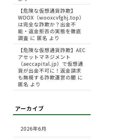
【危険な仮想通貨詐欺】
WOOX（wooxcvfghj.top）
は完全な詐欺か？出金不
能・返金拒否の実態を徹底
調査
に
匿名
より
【危険な仮想通貨詐欺】AEC
アセットマネジメント
（aeccapital.jp）で仮想通
貨が出金不可に！返金請求
も無視する詐欺運営の闇
に
匿名
より
アーカイブ
2026年6月