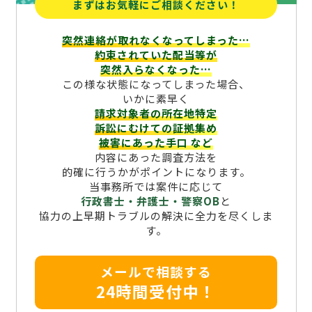
まずはお気軽にご相談ください！
突然連絡が取れなくなってしまった…
約束されていた配当等が
突然入らなくなった…
この様な状態になってしまった場合、
いかに素早く
請求対象者の所在地特定
訴訟にむけての証拠集め
被害にあった手口
など
内容にあった調査方法を
的確に行うかがポイントになります。
当事務所では案件に応じて
行政書士・弁護士・警察OB
と
協力の上早期トラブルの解決に全力を尽くしま
す。
メールで相談する
24時間受付中！