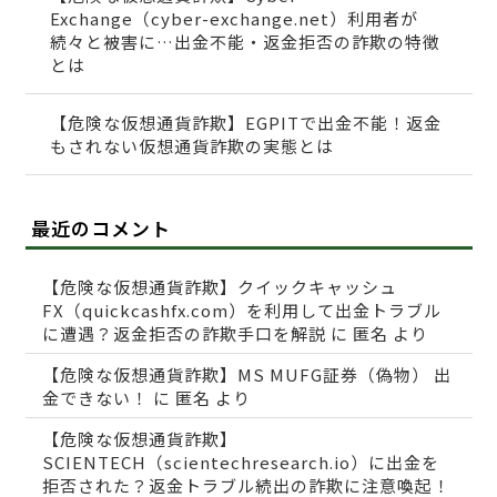
Exchange（cyber-exchange.net）利用者が
続々と被害に…出金不能・返金拒否の詐欺の特徴
とは
【危険な仮想通貨詐欺】EGPITで出金不能！返金
もされない仮想通貨詐欺の実態とは
最近のコメント
【危険な仮想通貨詐欺】クイックキャッシュ
FX（quickcashfx.com）を利用して出金トラブル
に遭遇？返金拒否の詐欺手口を解説
に
匿名
より
【危険な仮想通貨詐欺】MS MUFG証券（偽物） 出
金できない！
に
匿名
より
【危険な仮想通貨詐欺】
SCIENTECH（scientechresearch.io）に出金を
拒否された？返金トラブル続出の詐欺に注意喚起！