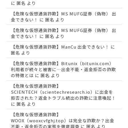
に
匿名
より
【危険な仮想通貨詐欺】MS MUFG証券（偽物） 出
金できない！
に
匿名
より
【危険な仮想通貨詐欺】MS MUFG証券（偽物） 出
金できない！
に
匿名
より
【危険な仮想通貨詐欺】ManCu 出金できない！
に
匿名
より
【危険な仮想通貨詐欺】Bitunix（bitunix.com）
利用者が続々と被害に…出金不能・返金拒否の詐欺
の特徴とは
に
匿名
より
【危険な仮想通貨詐欺】
SCIENTECH（scientechresearch.io）に出金を
拒否された？返金トラブル続出の詐欺に注意喚起！
に
匿名
より
【危険な仮想通貨詐欺】
WOOX（wooxcvfghj.top）は完全な詐欺か？出金
不能・返金拒否の実態を徹底調査
に
匿名
より