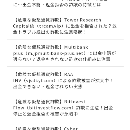
に…出金不能・返金拒否の詐欺の特徴とは
【危険な仮想通貨詐欺】Tower Research
Capital偽（trcam.vip）に出金を拒否された？返
金トラブル続出の詐欺に注意喚起！
【危険な仮想通貨詐欺】Multibank
plus（m.jpmultibank-plus.net）で出金申請が
通らない？返金もされない詐欺の仕組みに注意
【危険な仮想通貨詐欺】RAA
INV（vjsdkyf.com）による詐欺被害が拡大中！
出金できない・返金されない実態
【危険な仮想通貨詐欺】BitInvest
Flow（bitinvestflow.com）詐欺に注意！出金
停止と返金拒否の被害が急増中
【危険な仮想通貨詐欺】Cyber