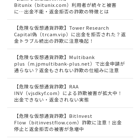
Bitunix（bitunix.com）利用者が続々と被害
に…出金不能・返金拒否の詐欺の特徴とは
【危険な仮想通貨詐欺】Tower Research
Capital偽（trcam.vip）に出金を拒否された？返
金トラブル続出の詐欺に注意喚起！
【危険な仮想通貨詐欺】Multibank
plus（m.jpmultibank-plus.net）で出金申請が
通らない？返金もされない詐欺の仕組みに注意
【危険な仮想通貨詐欺】RAA
INV（vjsdkyf.com）による詐欺被害が拡大中！
出金できない・返金されない実態
【危険な仮想通貨詐欺】BitInvest
Flow（bitinvestflow.com）詐欺に注意！出金
停止と返金拒否の被害が急増中