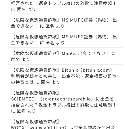
拒否された？返金トラブル続出の詐欺に注意喚起！
に
匿名
より
【危険な仮想通貨詐欺】MS MUFG証券（偽物） 出
金できない！
に
匿名
より
【危険な仮想通貨詐欺】MS MUFG証券（偽物） 出
金できない！
に
匿名
より
【危険な仮想通貨詐欺】ManCu 出金できない！
に
匿名
より
【危険な仮想通貨詐欺】Bitunix（bitunix.com）
利用者が続々と被害に…出金不能・返金拒否の詐欺
の特徴とは
に
匿名
より
【危険な仮想通貨詐欺】
SCIENTECH（scientechresearch.io）に出金を
拒否された？返金トラブル続出の詐欺に注意喚起！
に
匿名
より
【危険な仮想通貨詐欺】
WOOX（wooxcvfghj.top）は完全な詐欺か？出金