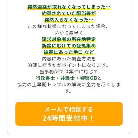
突然連絡が取れなくなってしまった…
約束されていた配当等が
突然入らなくなった…
この様な状態になってしまった場合、
いかに素早く
請求対象者の所在地特定
訴訟にむけての証拠集め
被害にあった手口
など
内容にあった調査方法を
的確に行うかがポイントになります。
当事務所では案件に応じて
行政書士・弁護士・警察OB
と
協力の上早期トラブルの解決に全力を尽くしま
す。
メールで相談する
24時間受付中！