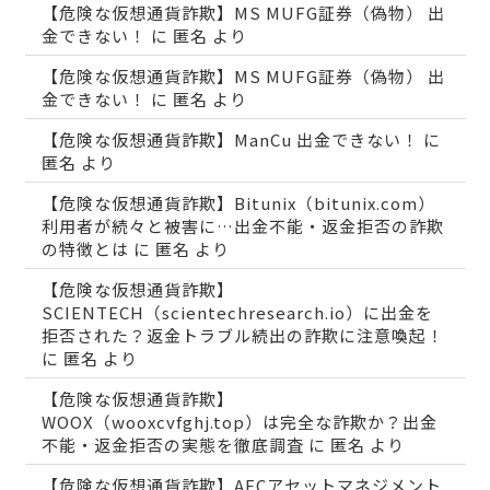
【危険な仮想通貨詐欺】MS MUFG証券（偽物） 出
金できない！
に
匿名
より
【危険な仮想通貨詐欺】MS MUFG証券（偽物） 出
金できない！
に
匿名
より
【危険な仮想通貨詐欺】ManCu 出金できない！
に
匿名
より
【危険な仮想通貨詐欺】Bitunix（bitunix.com）
利用者が続々と被害に…出金不能・返金拒否の詐欺
の特徴とは
に
匿名
より
【危険な仮想通貨詐欺】
SCIENTECH（scientechresearch.io）に出金を
拒否された？返金トラブル続出の詐欺に注意喚起！
に
匿名
より
【危険な仮想通貨詐欺】
WOOX（wooxcvfghj.top）は完全な詐欺か？出金
不能・返金拒否の実態を徹底調査
に
匿名
より
【危険な仮想通貨詐欺】AECアセットマネジメント