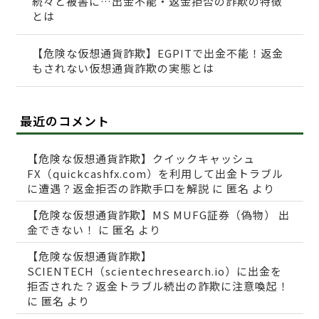
続々と被害に…出金不能・返金拒否の詐欺の特徴
とは
【危険な仮想通貨詐欺】EGPITで出金不能！返金
もされない仮想通貨詐欺の実態とは
最近のコメント
【危険な仮想通貨詐欺】クイックキャッシュ
FX（quickcashfx.com）を利用して出金トラブル
に遭遇？返金拒否の詐欺手口を解説
に
匿名
より
【危険な仮想通貨詐欺】MS MUFG証券（偽物） 出
金できない！
に
匿名
より
【危険な仮想通貨詐欺】
SCIENTECH（scientechresearch.io）に出金を
拒否された？返金トラブル続出の詐欺に注意喚起！
に
匿名
より