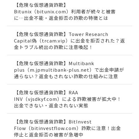
【危険な仮想通貨詐欺】
Bitunix（bitunix.com）利用者が続々と被害
に…出金不能・返金拒否の詐欺の特徴とは
【危険な仮想通貨詐欺】Tower Research
Capital偽（trcam.vip）に出金を拒否された？返
金トラブル続出の詐欺に注意喚起！
【危険な仮想通貨詐欺】Multibank
plus（m.jpmultibank-plus.net）で出金申請が
通らない？返金もされない詐欺の仕組みに注意
【危険な仮想通貨詐欺】RAA
INV（vjsdkyf.com）による詐欺被害が拡大中！
出金できない・返金されない実態
【危険な仮想通貨詐欺】BitInvest
Flow（bitinvestflow.com）詐欺に注意！出金
停止と返金拒否の被害が急増中