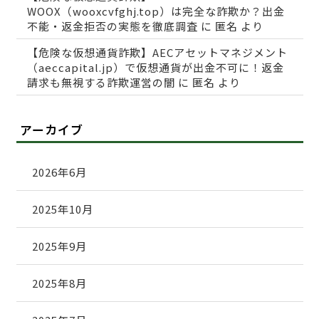
WOOX（wooxcvfghj.top）は完全な詐欺か？出金
不能・返金拒否の実態を徹底調査
に
匿名
より
【危険な仮想通貨詐欺】AECアセットマネジメント
（aeccapital.jp）で仮想通貨が出金不可に！返金
請求も無視する詐欺運営の闇
に
匿名
より
アーカイブ
2026年6月
2025年10月
2025年9月
2025年8月