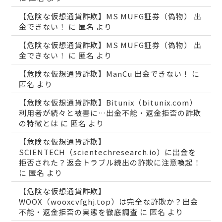
【危険な仮想通貨詐欺】MS MUFG証券（偽物） 出
金できない！
に
匿名
より
【危険な仮想通貨詐欺】MS MUFG証券（偽物） 出
金できない！
に
匿名
より
【危険な仮想通貨詐欺】ManCu 出金できない！
に
匿名
より
【危険な仮想通貨詐欺】Bitunix（bitunix.com）
利用者が続々と被害に…出金不能・返金拒否の詐欺
の特徴とは
に
匿名
より
【危険な仮想通貨詐欺】
SCIENTECH（scientechresearch.io）に出金を
拒否された？返金トラブル続出の詐欺に注意喚起！
に
匿名
より
【危険な仮想通貨詐欺】
WOOX（wooxcvfghj.top）は完全な詐欺か？出金
不能・返金拒否の実態を徹底調査
に
匿名
より