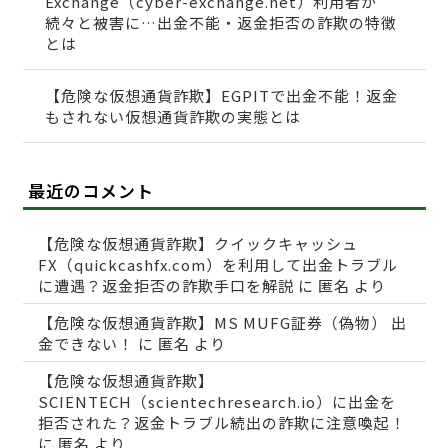
Exchange（cyber-exchange.net）利用者が
続々と被害に…出金不能・返金拒否の詐欺の特徴
とは
【危険な仮想通貨詐欺】EGPITで出金不能！返金
もされない仮想通貨詐欺の実態とは
最近のコメント
【危険な仮想通貨詐欺】クイックキャッシュ
FX（quickcashfx.com）を利用して出金トラブル
に遭遇？返金拒否の詐欺手口を解説
に
匿名
より
【危険な仮想通貨詐欺】MS MUFG証券（偽物） 出
金できない！
に
匿名
より
【危険な仮想通貨詐欺】
SCIENTECH（scientechresearch.io）に出金を
拒否された？返金トラブル続出の詐欺に注意喚起！
に
匿名
より