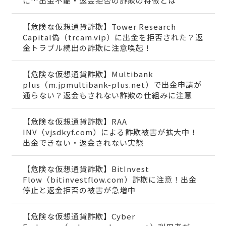
に…出金不能・返金拒否の詐欺の特徴とは
【危険な仮想通貨詐欺】Tower Research
Capital偽（trcam.vip）に出金を拒否された？返
金トラブル続出の詐欺に注意喚起！
【危険な仮想通貨詐欺】Multibank
plus（m.jpmultibank-plus.net）で出金申請が
通らない？返金もされない詐欺の仕組みに注意
【危険な仮想通貨詐欺】RAA
INV（vjsdkyf.com）による詐欺被害が拡大中！
出金できない・返金されない実態
【危険な仮想通貨詐欺】BitInvest
Flow（bitinvestflow.com）詐欺に注意！出金
停止と返金拒否の被害が急増中
【危険な仮想通貨詐欺】Cyber