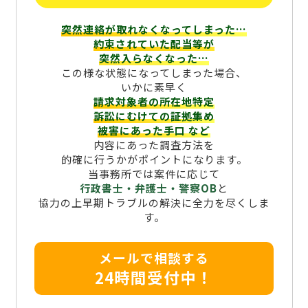
突然連絡が取れなくなってしまった…
約束されていた配当等が
突然入らなくなった…
この様な状態になってしまった場合、
いかに素早く
請求対象者の所在地特定
訴訟にむけての証拠集め
被害にあった手口
など
内容にあった調査方法を
的確に行うかがポイントになります。
当事務所では案件に応じて
行政書士・弁護士・警察OB
と
協力の上早期トラブルの解決に全力を尽くしま
す。
メールで相談する
24時間受付中！