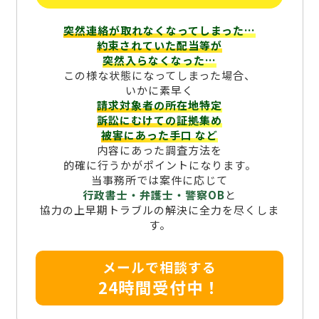
突然連絡が取れなくなってしまった…
約束されていた配当等が
突然入らなくなった…
この様な状態になってしまった場合、
いかに素早く
請求対象者の所在地特定
訴訟にむけての証拠集め
被害にあった手口
など
内容にあった調査方法を
的確に行うかがポイントになります。
当事務所では案件に応じて
行政書士・弁護士・警察OB
と
協力の上早期トラブルの解決に全力を尽くしま
す。
メールで相談する
24時間受付中！