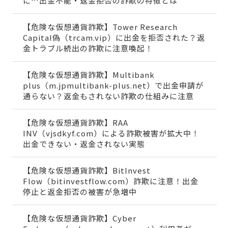
に…出金不能・返金拒否の詐欺の特徴とは
【危険な仮想通貨詐欺】Tower Research
Capital偽（trcam.vip）に出金を拒否された？返
金トラブル続出の詐欺に注意喚起！
【危険な仮想通貨詐欺】Multibank
plus（m.jpmultibank-plus.net）で出金申請が
通らない？返金もされない詐欺の仕組みに注意
【危険な仮想通貨詐欺】RAA
INV（vjsdkyf.com）による詐欺被害が拡大中！
出金できない・返金されない実態
【危険な仮想通貨詐欺】BitInvest
Flow（bitinvestflow.com）詐欺に注意！出金
停止と返金拒否の被害が急増中
【危険な仮想通貨詐欺】Cyber