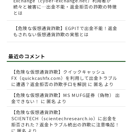
Exchange（cyber-exchange.net）利用者が
続々と被害に…出金不能・返金拒否の詐欺の特徴
とは
【危険な仮想通貨詐欺】EGPITで出金不能！返金
もされない仮想通貨詐欺の実態とは
最近のコメント
【危険な仮想通貨詐欺】クイックキャッシュ
FX（quickcashfx.com）を利用して出金トラブル
に遭遇？返金拒否の詐欺手口を解説
に
匿名
より
【危険な仮想通貨詐欺】MS MUFG証券（偽物） 出
金できない！
に
匿名
より
【危険な仮想通貨詐欺】
SCIENTECH（scientechresearch.io）に出金を
拒否された？返金トラブル続出の詐欺に注意喚起！
に
匿名
より