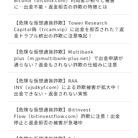
Bitunix（bitunix.com）利用者が続々と被害
に…出金不能・返金拒否の詐欺の特徴とは
【危険な仮想通貨詐欺】Tower Research
Capital偽（trcam.vip）に出金を拒否された？返
金トラブル続出の詐欺に注意喚起！
【危険な仮想通貨詐欺】Multibank
plus（m.jpmultibank-plus.net）で出金申請が
通らない？返金もされない詐欺の仕組みに注意
【危険な仮想通貨詐欺】RAA
INV（vjsdkyf.com）による詐欺被害が拡大中！
出金できない・返金されない実態
【危険な仮想通貨詐欺】BitInvest
Flow（bitinvestflow.com）詐欺に注意！出金
停止と返金拒否の被害が急増中