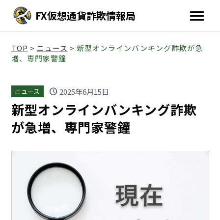
FX仮想通貨詐欺情報局
TOP
>
ニュース
>
新型オンラインバンキング詐欺が急
増、専門家警鐘
schedule
2025年6月15日
ニュース
新型オンラインバンキング詐欺
が急増、専門家警鐘