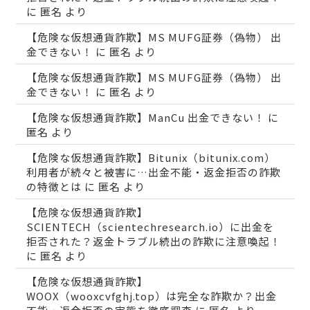
に
匿名
より
【危険な仮想通貨詐欺】MS MUFG証券（偽物） 出
金できない！
に
匿名
より
【危険な仮想通貨詐欺】MS MUFG証券（偽物） 出
金できない！
に
匿名
より
【危険な仮想通貨詐欺】ManCu 出金できない！
に
匿名
より
【危険な仮想通貨詐欺】Bitunix（bitunix.com）
利用者が続々と被害に…出金不能・返金拒否の詐欺
の特徴とは
に
匿名
より
【危険な仮想通貨詐欺】
SCIENTECH（scientechresearch.io）に出金を
拒否された？返金トラブル続出の詐欺に注意喚起！
に
匿名
より
【危険な仮想通貨詐欺】
WOOX（wooxcvfghj.top）は完全な詐欺か？出金