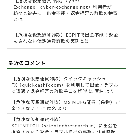
【危険な仮想通貨詐欺】Cyber
Exchange（cyber-exchange.net）利用者が
続々と被害に…出金不能・返金拒否の詐欺の特徴
とは
【危険な仮想通貨詐欺】EGPITで出金不能！返金
もされない仮想通貨詐欺の実態とは
最近のコメント
【危険な仮想通貨詐欺】クイックキャッシュ
FX（quickcashfx.com）を利用して出金トラブル
に遭遇？返金拒否の詐欺手口を解説
に
匿名
より
【危険な仮想通貨詐欺】MS MUFG証券（偽物） 出
金できない！
に
匿名
より
【危険な仮想通貨詐欺】
SCIENTECH（scientechresearch.io）に出金を
拒否された？返金トラブル続出の詐欺に注意喚起！