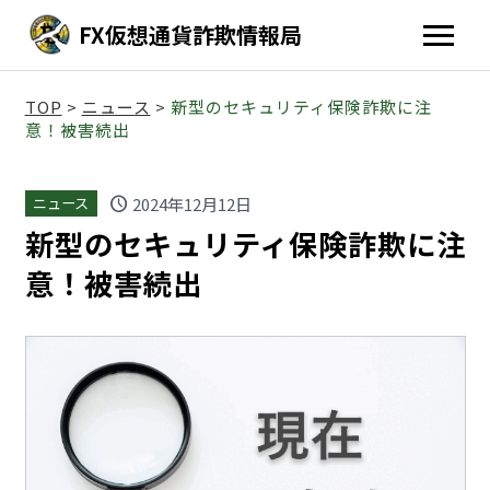
FX仮想通貨詐欺情報局
TOP
>
ニュース
>
新型のセキュリティ保険詐欺に注
意！被害続出
schedule
2024年12月12日
ニュース
新型のセキュリティ保険詐欺に注
意！被害続出