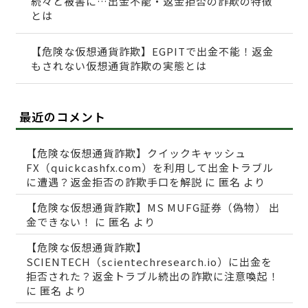
続々と被害に…出金不能・返金拒否の詐欺の特徴
とは
【危険な仮想通貨詐欺】EGPITで出金不能！返金
もされない仮想通貨詐欺の実態とは
最近のコメント
【危険な仮想通貨詐欺】クイックキャッシュ
FX（quickcashfx.com）を利用して出金トラブル
に遭遇？返金拒否の詐欺手口を解説
に
匿名
より
【危険な仮想通貨詐欺】MS MUFG証券（偽物） 出
金できない！
に
匿名
より
【危険な仮想通貨詐欺】
SCIENTECH（scientechresearch.io）に出金を
拒否された？返金トラブル続出の詐欺に注意喚起！
に
匿名
より