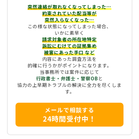
突然連絡が取れなくなってしまった…
約束されていた配当等が
突然入らなくなった…
この様な状態になってしまった場合、
いかに素早く
請求対象者の所在地特定
訴訟にむけての証拠集め
被害にあった手口
など
内容にあった調査方法を
的確に行うかがポイントになります。
当事務所では案件に応じて
行政書士・弁護士・警察OB
と
協力の上早期トラブルの解決に全力を尽くしま
す。
メールで相談する
24時間受付中！