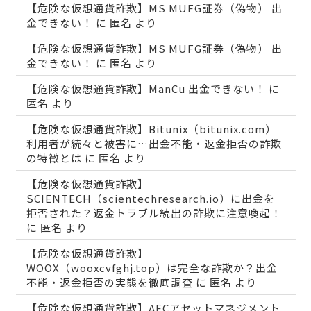
【危険な仮想通貨詐欺】MS MUFG証券（偽物） 出
金できない！
に
匿名
より
【危険な仮想通貨詐欺】MS MUFG証券（偽物） 出
金できない！
に
匿名
より
【危険な仮想通貨詐欺】ManCu 出金できない！
に
匿名
より
【危険な仮想通貨詐欺】Bitunix（bitunix.com）
利用者が続々と被害に…出金不能・返金拒否の詐欺
の特徴とは
に
匿名
より
【危険な仮想通貨詐欺】
SCIENTECH（scientechresearch.io）に出金を
拒否された？返金トラブル続出の詐欺に注意喚起！
に
匿名
より
【危険な仮想通貨詐欺】
WOOX（wooxcvfghj.top）は完全な詐欺か？出金
不能・返金拒否の実態を徹底調査
に
匿名
より
【危険な仮想通貨詐欺】AECアセットマネジメント