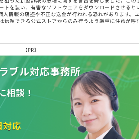
を狙った新型詐欺の急増に関する警告を発しました。この
ートを装い、有害なソフトウェアをダウンロードさせると
個人情報の窃盗や不正な送金が行われる恐れがあります。
は信頼できる公式ストアからのみ行うよう厳重に注意が呼
【PR】
ラブル
対応事務所
に相談！
日対応