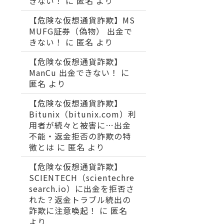
きない！
に
匿名
より
【危険な仮想通貨詐欺】MS
MUFG証券（偽物） 出金で
きない！
に
匿名
より
【危険な仮想通貨詐欺】
ManCu 出金できない！
に
匿名
より
【危険な仮想通貨詐欺】
Bitunix（bitunix.com）利
用者が続々と被害に…出金
不能・返金拒否の詐欺の特
徴とは
に
匿名
より
【危険な仮想通貨詐欺】
SCIENTECH（scientechre
search.io）に出金を拒否さ
れた？返金トラブル続出の
詐欺に注意喚起！
に
匿名
より