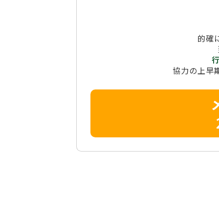
的確
協力の上早