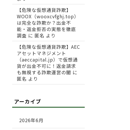
【危険な仮想通貨詐欺】
WOOX（wooxcvfghj.top）
は完全な詐欺か？出金不
能・返金拒否の実態を徹底
調査
に
匿名
より
【危険な仮想通貨詐欺】AEC
アセットマネジメント
（aeccapital.jp）で仮想通
貨が出金不可に！返金請求
も無視する詐欺運営の闇
に
匿名
より
アーカイブ
2026年6月