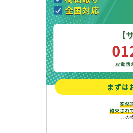
全国対応
【
01
お電話
まずは
突然
約束され
この