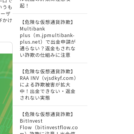
手口で
起！
いうも
ユーザ
びかけ
【危険な仮想通貨詐欺】
Multibank
plus（m.jpmultibank-
plus.net）で出金申請が
通らない？返金もされな
い詐欺の仕組みに注意
【危険な仮想通貨詐欺】
RAA INV（vjsdkyf.com）
による詐欺被害が拡大
中！出金できない・返金
されない実態
【危険な仮想通貨詐欺】
BitInvest
Flow（bitinvestflow.co
m）詐欺に注意！出金停