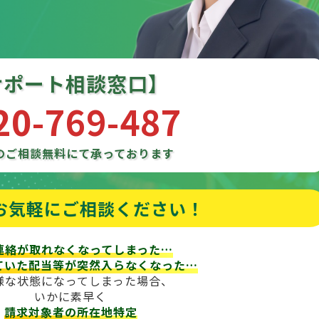
サポート相談窓口】
20-769-487
のご相談
無料にて承っております
お気軽にご相談ください！
連絡が取れなくなってしまった…
ていた配当等が
突然入らなくなった…
様な状態になってしまった場合、
いかに素早く
請求対象者の所在地特定