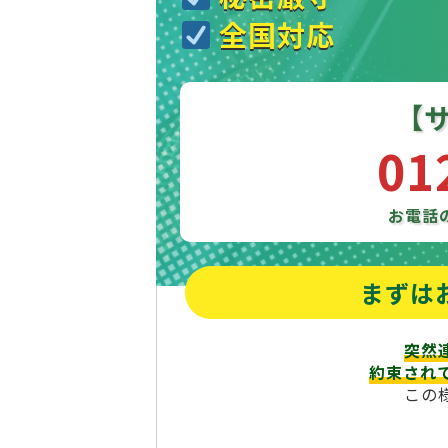
全国対応
【
01
お電話
まずは
突然
約束され
この