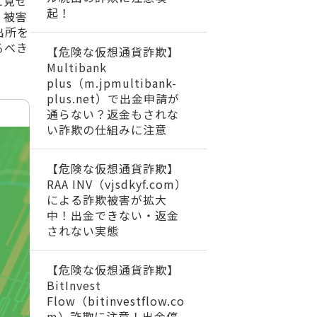
に見せ
起！
。被害
出所を
るべき
【危険な仮想通貨詐欺】
Multibank
plus（m.jpmultibank-
plus.net）で出金申請が
通らない？返金もされな
い詐欺の仕組みに注意
【危険な仮想通貨詐欺】
RAA INV（vjsdkyf.com）
による詐欺被害が拡大
中！出金できない・返金
されない実態
【危険な仮想通貨詐欺】
BitInvest
Flow（bitinvestflow.co
m）詐欺に注意！出金停