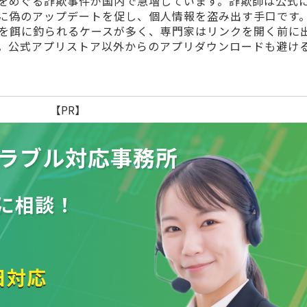
をめぐる詐欺事件が国内で急増しています。詐欺師は公式
に偽のアップデートを促し、個人情報を盗み出す手口です
を餌に釣られるケースが多く、専門家はリンクを開く前に
。公式アプリストア以外からのアプリダウンロードも避け
【PR】
ラブル
対応事務所
に相談！
日対応