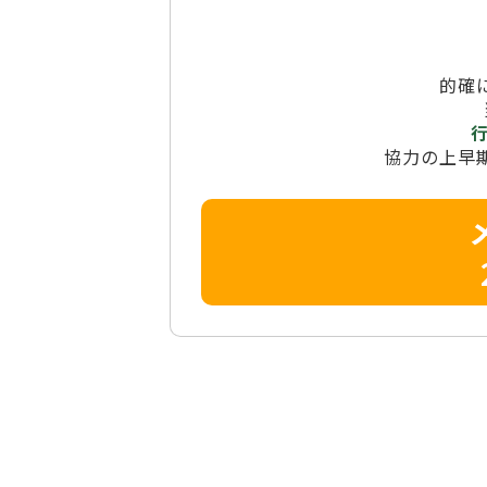
的確
協力の上早