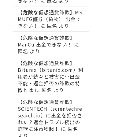
きない！
に
匿名
より
【危険な仮想通貨詐欺】MS
MUFG証券（偽物） 出金で
きない！
に
匿名
より
【危険な仮想通貨詐欺】
ManCu 出金できない！
に
匿名
より
【危険な仮想通貨詐欺】
Bitunix（bitunix.com）利
用者が続々と被害に…出金
不能・返金拒否の詐欺の特
徴とは
に
匿名
より
【危険な仮想通貨詐欺】
SCIENTECH（scientechre
search.io）に出金を拒否さ
れた？返金トラブル続出の
詐欺に注意喚起！
に
匿名
より