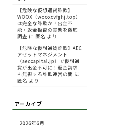
【危険な仮想通貨詐欺】
WOOX（wooxcvfghj.top）
は完全な詐欺か？出金不
能・返金拒否の実態を徹底
調査
に
匿名
より
【危険な仮想通貨詐欺】AEC
アセットマネジメント
（aeccapital.jp）で仮想通
貨が出金不可に！返金請求
も無視する詐欺運営の闇
に
匿名
より
アーカイブ
2026年6月