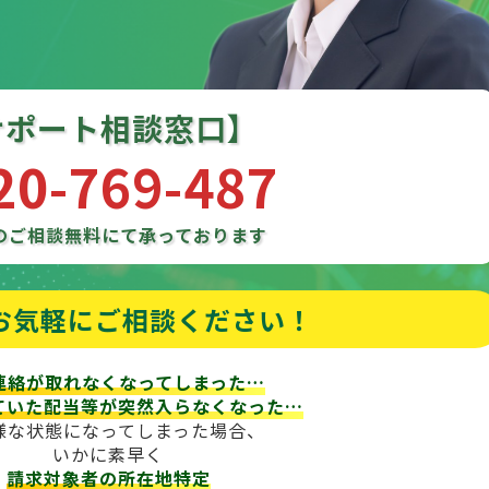
サポート相談窓口】
20-769-487
のご相談
無料にて承っております
お気軽にご相談ください！
連絡が取れなくなってしまった…
ていた配当等が
突然入らなくなった…
様な状態になってしまった場合、
いかに素早く
請求対象者の所在地特定