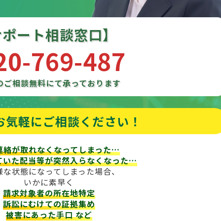
サポート相談窓口】
20-769-487
のご相談
無料にて承っております
お気軽にご相談ください！
連絡が取れなくなってしまった…
ていた配当等が
突然入らなくなった…
様な状態になってしまった場合、
いかに素早く
請求対象者の所在地特定
訴訟にむけての証拠集め
被害にあった手口
など