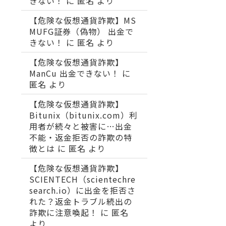
きない！
に
匿名
より
【危険な仮想通貨詐欺】MS
MUFG証券（偽物） 出金で
きない！
に
匿名
より
【危険な仮想通貨詐欺】
ManCu 出金できない！
に
匿名
より
【危険な仮想通貨詐欺】
Bitunix（bitunix.com）利
用者が続々と被害に…出金
不能・返金拒否の詐欺の特
徴とは
に
匿名
より
【危険な仮想通貨詐欺】
SCIENTECH（scientechre
search.io）に出金を拒否さ
れた？返金トラブル続出の
詐欺に注意喚起！
に
匿名
より