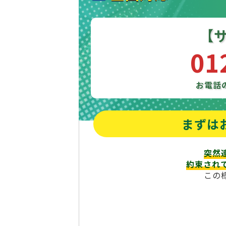
【
01
お電話
まずは
突然
約束され
この