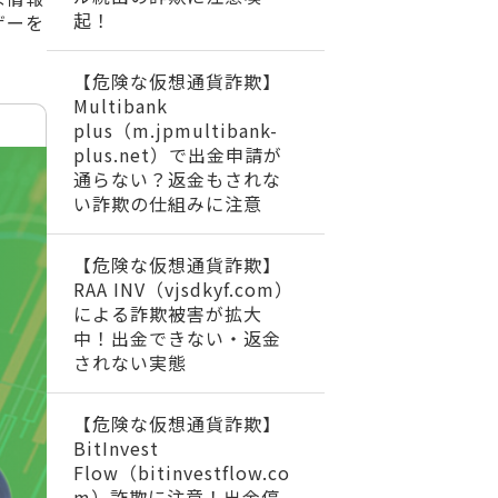
起！
ザーを
【危険な仮想通貨詐欺】
Multibank
plus（m.jpmultibank-
plus.net）で出金申請が
通らない？返金もされな
い詐欺の仕組みに注意
【危険な仮想通貨詐欺】
RAA INV（vjsdkyf.com）
による詐欺被害が拡大
中！出金できない・返金
されない実態
【危険な仮想通貨詐欺】
BitInvest
Flow（bitinvestflow.co
m）詐欺に注意！出金停