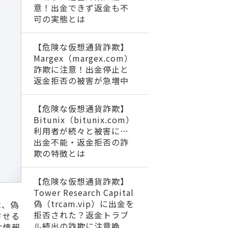
意！出金できず返金も不
可の実態とは
【危険な仮想通貨詐欺】
Margex（margex.com）
詐欺に注意！出金停止と
返金拒否の被害が急増中
【危険な仮想通貨詐欺】
Bitunix（bitunix.com）
利用者が続々と被害に…
出金不能・返金拒否の詐
欺の特徴とは
【危険な仮想通貨詐欺】
Tower Research Capital
偽（trcam.vip）に出金を
は、偽
拒否された？返金トラブ
させる
ル続出の詐欺に注意喚
な情報