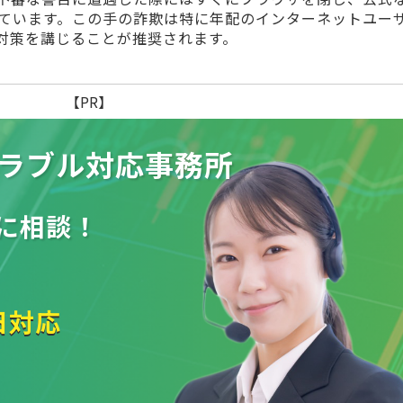
ています。この手の詐欺は特に年配のインターネットユー
対策を講じることが推奨されます。
【PR】
ラブル
対応事務所
に相談！
日対応