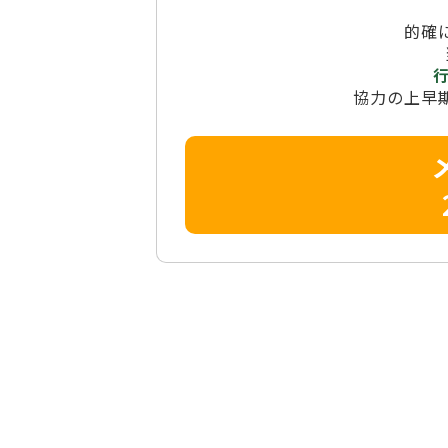
的確
協力の上早