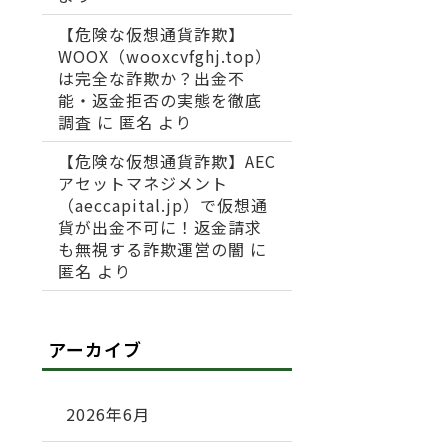
【危険な仮想通貨詐欺】
WOOX（wooxcvfghj.top）
は完全な詐欺か？出金不
能・返金拒否の実態を徹底
調査
に
匿名
より
【危険な仮想通貨詐欺】AEC
アセットマネジメント
（aeccapital.jp）で仮想通
貨が出金不可に！返金請求
も無視する詐欺運営の闇
に
匿名
より
アーカイブ
2026年6月