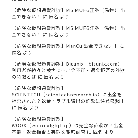
【危険な仮想通貨詐欺】MS MUFG証券（偽物） 出
金できない！
に
匿名
より
【危険な仮想通貨詐欺】MS MUFG証券（偽物） 出
金できない！
に
匿名
より
【危険な仮想通貨詐欺】ManCu 出金できない！
に
匿名
より
【危険な仮想通貨詐欺】Bitunix（bitunix.com）
利用者が続々と被害に…出金不能・返金拒否の詐欺
の特徴とは
に
匿名
より
【危険な仮想通貨詐欺】
SCIENTECH（scientechresearch.io）に出金を
拒否された？返金トラブル続出の詐欺に注意喚起！
に
匿名
より
【危険な仮想通貨詐欺】
WOOX（wooxcvfghj.top）は完全な詐欺か？出金
不能・返金拒否の実態を徹底調査
に
匿名
より