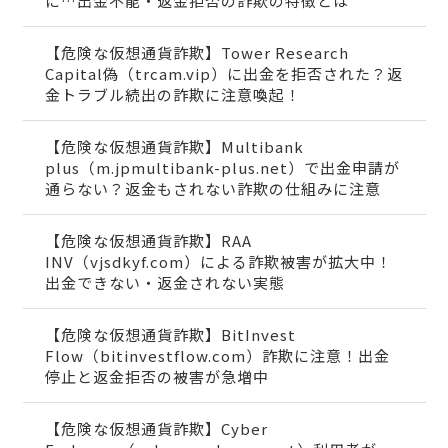
に…出金不能・返金拒否の詐欺の特徴とは
【危険な仮想通貨詐欺】Tower Research
Capital偽（trcam.vip）に出金を拒否された？返
金トラブル続出の詐欺に注意喚起！
【危険な仮想通貨詐欺】Multibank
plus（m.jpmultibank-plus.net）で出金申請が
通らない？返金もされない詐欺の仕組みに注意
【危険な仮想通貨詐欺】RAA
INV（vjsdkyf.com）による詐欺被害が拡大中！
出金できない・返金されない実態
【危険な仮想通貨詐欺】BitInvest
Flow（bitinvestflow.com）詐欺に注意！出金
停止と返金拒否の被害が急増中
【危険な仮想通貨詐欺】Cyber