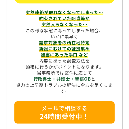
突然連絡が取れなくなってしまった…
約束されていた配当等が
突然入らなくなった…
この様な状態になってしまった場合、
いかに素早く
請求対象者の所在地特定
訴訟にむけての証拠集め
被害にあった手口
など
内容にあった調査方法を
的確に行うかがポイントになります。
当事務所では案件に応じて
行政書士・弁護士・警察OB
と
協力の上早期トラブルの解決に全力を尽くしま
す。
メールで相談する
24時間受付中！