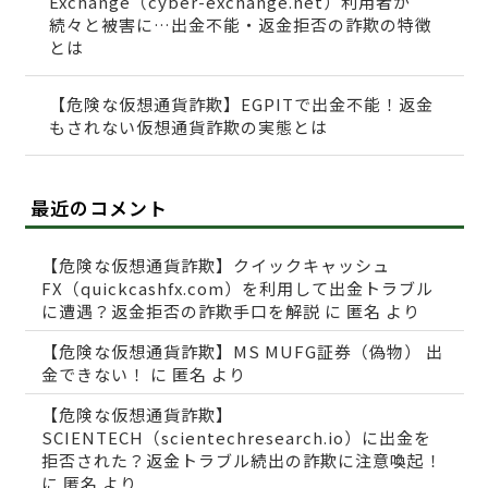
Exchange（cyber-exchange.net）利用者が
続々と被害に…出金不能・返金拒否の詐欺の特徴
とは
【危険な仮想通貨詐欺】EGPITで出金不能！返金
もされない仮想通貨詐欺の実態とは
最近のコメント
【危険な仮想通貨詐欺】クイックキャッシュ
FX（quickcashfx.com）を利用して出金トラブル
に遭遇？返金拒否の詐欺手口を解説
に
匿名
より
【危険な仮想通貨詐欺】MS MUFG証券（偽物） 出
金できない！
に
匿名
より
【危険な仮想通貨詐欺】
SCIENTECH（scientechresearch.io）に出金を
拒否された？返金トラブル続出の詐欺に注意喚起！
に
匿名
より