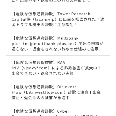
に…出金不能・返金拒否の詐欺の特徴とは
【危険な仮想通貨詐欺】Tower Research
Capital偽（trcam.vip）に出金を拒否された？返
金トラブル続出の詐欺に注意喚起！
【危険な仮想通貨詐欺】Multibank
plus（m.jpmultibank-plus.net）で出金申請が
通らない？返金もされない詐欺の仕組みに注意
【危険な仮想通貨詐欺】RAA
INV（vjsdkyf.com）による詐欺被害が拡大中！
出金できない・返金されない実態
【危険な仮想通貨詐欺】BitInvest
Flow（bitinvestflow.com）詐欺に注意！出金
停止と返金拒否の被害が急増中
【危険な仮想通貨詐欺】Cyber