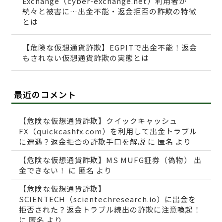
Exchange（cyber-exchange.net）利用者が
続々と被害に…出金不能・返金拒否の詐欺の特徴
とは
【危険な仮想通貨詐欺】EGPITで出金不能！返金
もされない仮想通貨詐欺の実態とは
最近のコメント
【危険な仮想通貨詐欺】クイックキャッシュ
FX（quickcashfx.com）を利用して出金トラブル
に遭遇？返金拒否の詐欺手口を解説
に
匿名
より
【危険な仮想通貨詐欺】MS MUFG証券（偽物） 出
金できない！
に
匿名
より
【危険な仮想通貨詐欺】
SCIENTECH（scientechresearch.io）に出金を
拒否された？返金トラブル続出の詐欺に注意喚起！
に
匿名
より