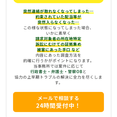
突然連絡が取れなくなってしまった…
約束されていた配当等が
突然入らなくなった…
この様な状態になってしまった場合、
いかに素早く
請求対象者の所在地特定
訴訟にむけての証拠集め
被害にあった手口
など
内容にあった調査方法を
的確に行うかがポイントになります。
当事務所では案件に応じて
行政書士・弁護士・警察OB
と
協力の上早期トラブルの解決に全力を尽くしま
す。
メールで相談する
24時間受付中！