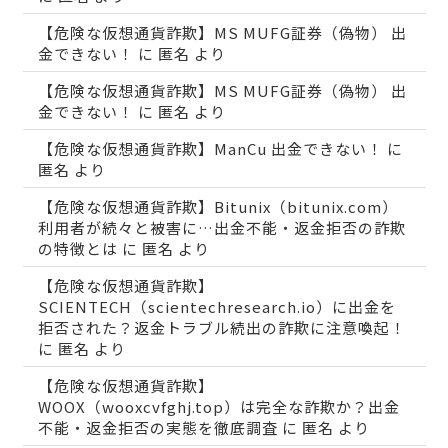
【危険な仮想通貨詐欺】MS MUFG証券（偽物） 出
金できない！
に
匿名
より
【危険な仮想通貨詐欺】MS MUFG証券（偽物） 出
金できない！
に
匿名
より
【危険な仮想通貨詐欺】ManCu 出金できない！
に
匿名
より
【危険な仮想通貨詐欺】Bitunix（bitunix.com）
利用者が続々と被害に…出金不能・返金拒否の詐欺
の特徴とは
に
匿名
より
【危険な仮想通貨詐欺】
SCIENTECH（scientechresearch.io）に出金を
拒否された？返金トラブル続出の詐欺に注意喚起！
に
匿名
より
【危険な仮想通貨詐欺】
WOOX（wooxcvfghj.top）は完全な詐欺か？出金
不能・返金拒否の実態を徹底調査
に
匿名
より