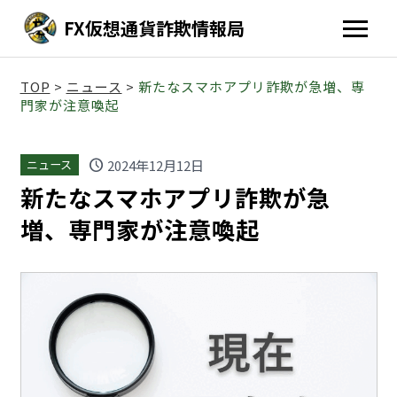
FX仮想通貨詐欺情報局
TOP
>
ニュース
>
新たなスマホアプリ詐欺が急増、専
門家が注意喚起
schedule
2024年12月12日
ニュース
新たなスマホアプリ詐欺が急
増、専門家が注意喚起