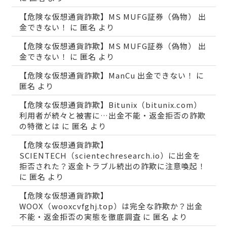
【危険な仮想通貨詐欺】MS MUFG証券（偽物） 出
金できない！
に
匿名
より
【危険な仮想通貨詐欺】MS MUFG証券（偽物） 出
金できない！
に
匿名
より
【危険な仮想通貨詐欺】ManCu 出金できない！
に
匿名
より
【危険な仮想通貨詐欺】Bitunix（bitunix.com）
利用者が続々と被害に…出金不能・返金拒否の詐欺
の特徴とは
に
匿名
より
【危険な仮想通貨詐欺】
SCIENTECH（scientechresearch.io）に出金を
拒否された？返金トラブル続出の詐欺に注意喚起！
に
匿名
より
【危険な仮想通貨詐欺】
WOOX（wooxcvfghj.top）は完全な詐欺か？出金
不能・返金拒否の実態を徹底調査
に
匿名
より