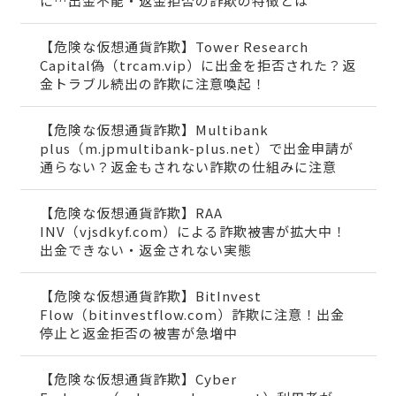
に…出金不能・返金拒否の詐欺の特徴とは
【危険な仮想通貨詐欺】Tower Research
Capital偽（trcam.vip）に出金を拒否された？返
金トラブル続出の詐欺に注意喚起！
【危険な仮想通貨詐欺】Multibank
plus（m.jpmultibank-plus.net）で出金申請が
通らない？返金もされない詐欺の仕組みに注意
【危険な仮想通貨詐欺】RAA
INV（vjsdkyf.com）による詐欺被害が拡大中！
出金できない・返金されない実態
【危険な仮想通貨詐欺】BitInvest
Flow（bitinvestflow.com）詐欺に注意！出金
停止と返金拒否の被害が急増中
【危険な仮想通貨詐欺】Cyber