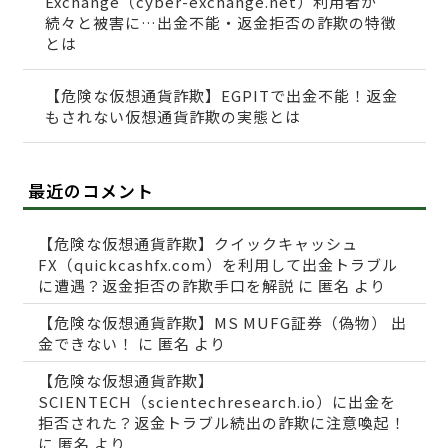
Exchange（cyber-exchange.net）利用者が
続々と被害に…出金不能・返金拒否の詐欺の特徴
とは
【危険な仮想通貨詐欺】EGPITで出金不能！返金
もされない仮想通貨詐欺の実態とは
最近のコメント
【危険な仮想通貨詐欺】クイックキャッシュ
FX（quickcashfx.com）を利用して出金トラブル
に遭遇？返金拒否の詐欺手口を解説
に
匿名
より
【危険な仮想通貨詐欺】MS MUFG証券（偽物） 出
金できない！
に
匿名
より
【危険な仮想通貨詐欺】
SCIENTECH（scientechresearch.io）に出金を
拒否された？返金トラブル続出の詐欺に注意喚起！
に
匿名
より