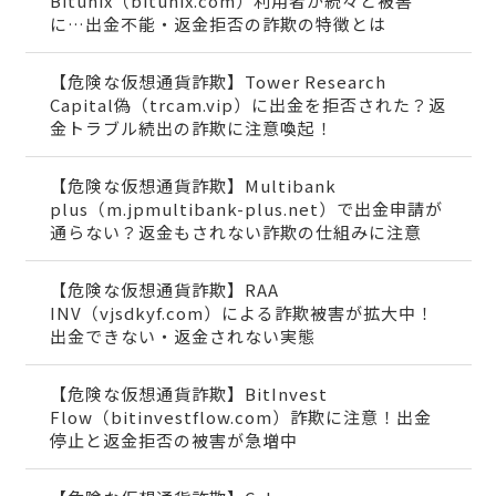
Bitunix（bitunix.com）利用者が続々と被害
に…出金不能・返金拒否の詐欺の特徴とは
【危険な仮想通貨詐欺】Tower Research
Capital偽（trcam.vip）に出金を拒否された？返
金トラブル続出の詐欺に注意喚起！
【危険な仮想通貨詐欺】Multibank
plus（m.jpmultibank-plus.net）で出金申請が
通らない？返金もされない詐欺の仕組みに注意
【危険な仮想通貨詐欺】RAA
INV（vjsdkyf.com）による詐欺被害が拡大中！
出金できない・返金されない実態
【危険な仮想通貨詐欺】BitInvest
Flow（bitinvestflow.com）詐欺に注意！出金
停止と返金拒否の被害が急増中