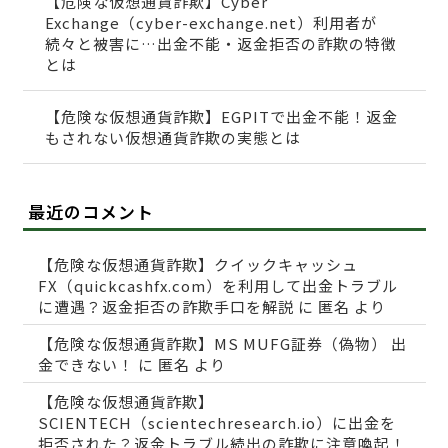
【危険な仮想通貨詐欺】Cyber
Exchange（cyber-exchange.net）利用者が
続々と被害に…出金不能・返金拒否の詐欺の特徴
とは
【危険な仮想通貨詐欺】EGPITで出金不能！返金
もされない仮想通貨詐欺の実態とは
最近のコメント
【危険な仮想通貨詐欺】クイックキャッシュ
FX（quickcashfx.com）を利用して出金トラブル
に遭遇？返金拒否の詐欺手口を解説
に
匿名
より
【危険な仮想通貨詐欺】MS MUFG証券（偽物） 出
金できない！
に
匿名
より
【危険な仮想通貨詐欺】
SCIENTECH（scientechresearch.io）に出金を
拒否された？返金トラブル続出の詐欺に注意喚起！