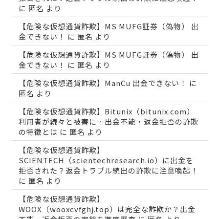
に
匿名
より
【危険な仮想通貨詐欺】MS MUFG証券（偽物） 出
金できない！
に
匿名
より
【危険な仮想通貨詐欺】MS MUFG証券（偽物） 出
金できない！
に
匿名
より
【危険な仮想通貨詐欺】ManCu 出金できない！
に
匿名
より
【危険な仮想通貨詐欺】Bitunix（bitunix.com）
利用者が続々と被害に…出金不能・返金拒否の詐欺
の特徴とは
に
匿名
より
【危険な仮想通貨詐欺】
SCIENTECH（scientechresearch.io）に出金を
拒否された？返金トラブル続出の詐欺に注意喚起！
に
匿名
より
【危険な仮想通貨詐欺】
WOOX（wooxcvfghj.top）は完全な詐欺か？出金