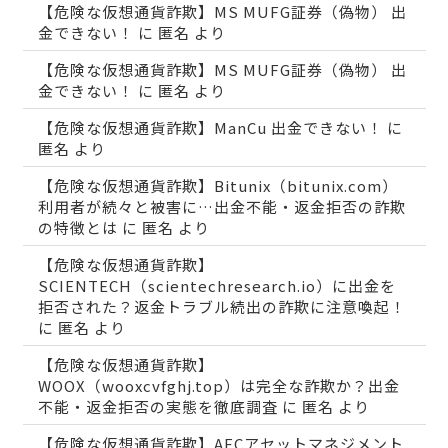
【危険な仮想通貨詐欺】MS MUFG証券（偽物） 出
金できない！
に
匿名
より
【危険な仮想通貨詐欺】MS MUFG証券（偽物） 出
金できない！
に
匿名
より
【危険な仮想通貨詐欺】ManCu 出金できない！
に
匿名
より
【危険な仮想通貨詐欺】Bitunix（bitunix.com）
利用者が続々と被害に…出金不能・返金拒否の詐欺
の特徴とは
に
匿名
より
【危険な仮想通貨詐欺】
SCIENTECH（scientechresearch.io）に出金を
拒否された？返金トラブル続出の詐欺に注意喚起！
に
匿名
より
【危険な仮想通貨詐欺】
WOOX（wooxcvfghj.top）は完全な詐欺か？出金
不能・返金拒否の実態を徹底調査
に
匿名
より
【危険な仮想通貨詐欺】AECアセットマネジメント