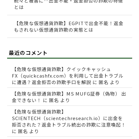
続々と被害に…出金不能・返金拒否の詐欺の特徴
とは
【危険な仮想通貨詐欺】EGPITで出金不能！返金
もされない仮想通貨詐欺の実態とは
最近のコメント
【危険な仮想通貨詐欺】クイックキャッシュ
FX（quickcashfx.com）を利用して出金トラブル
に遭遇？返金拒否の詐欺手口を解説
に
匿名
より
【危険な仮想通貨詐欺】MS MUFG証券（偽物） 出
金できない！
に
匿名
より
【危険な仮想通貨詐欺】
SCIENTECH（scientechresearch.io）に出金を
拒否された？返金トラブル続出の詐欺に注意喚起！
に
匿名
より