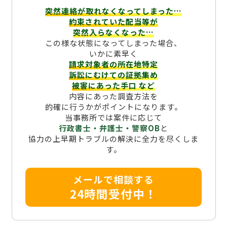
突然連絡が取れなくなってしまった…
約束されていた配当等が
突然入らなくなった…
この様な状態になってしまった場合、
いかに素早く
請求対象者の所在地特定
訴訟にむけての証拠集め
被害にあった手口
など
内容にあった調査方法を
的確に行うかがポイントになります。
当事務所では案件に応じて
行政書士・弁護士・警察OB
と
協力の上早期トラブルの解決に全力を尽くしま
す。
メールで相談する
24時間受付中！