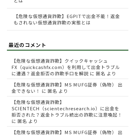
とは
【危険な仮想通貨詐欺】EGPITで出金不能！返金
もされない仮想通貨詐欺の実態とは
最近のコメント
【危険な仮想通貨詐欺】クイックキャッシュ
FX（quickcashfx.com）を利用して出金トラブル
に遭遇？返金拒否の詐欺手口を解説
に
匿名
より
【危険な仮想通貨詐欺】MS MUFG証券（偽物） 出
金できない！
に
匿名
より
【危険な仮想通貨詐欺】
SCIENTECH（scientechresearch.io）に出金を
拒否された？返金トラブル続出の詐欺に注意喚起！
に
匿名
より
【危険な仮想通貨詐欺】MS MUFG証券（偽物） 出