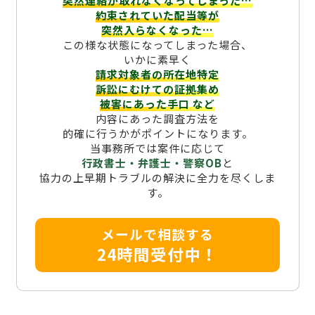
突然連絡が取れなくなってしまった…
約束されていた配当等が
突然入らなくなった…
この様な状態になってしまった場合、
いかに素早く
請求対象者の所在地特定
訴訟にむけての証拠集め
被害にあった手口
など
内容にあった調査方法を
的確に行うかがポイントになります。
当事務所では案件に応じて
行政書士・弁護士・警察OB
と
協力の上早期トラブルの解決に全力を尽くしま
す。
メールで相談する
24時間受付中！