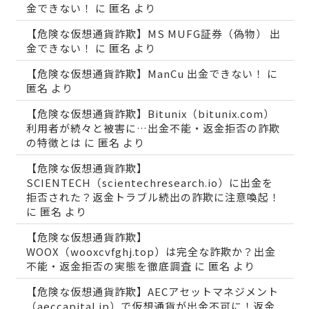
金できない！
に
匿名
より
【危険な仮想通貨詐欺】MS MUFG証券（偽物） 出
金できない！
に
匿名
より
【危険な仮想通貨詐欺】ManCu 出金できない！
に
匿名
より
【危険な仮想通貨詐欺】Bitunix（bitunix.com）
利用者が続々と被害に…出金不能・返金拒否の詐欺
の特徴とは
に
匿名
より
【危険な仮想通貨詐欺】
SCIENTECH（scientechresearch.io）に出金を
拒否された？返金トラブル続出の詐欺に注意喚起！
に
匿名
より
【危険な仮想通貨詐欺】
WOOX（wooxcvfghj.top）は完全な詐欺か？出金
不能・返金拒否の実態を徹底調査
に
匿名
より
【危険な仮想通貨詐欺】AECアセットマネジメント
（aeccapital.jp）で仮想通貨が出金不可に！返金