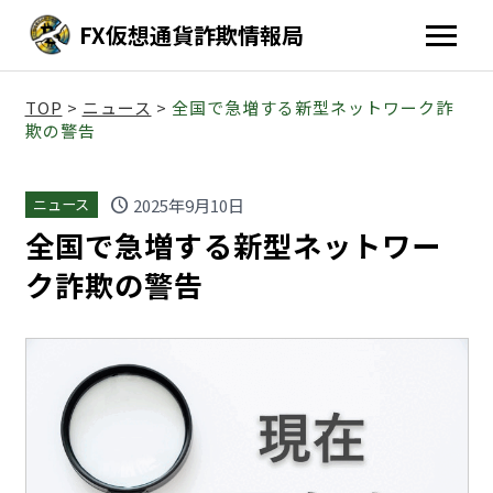
FX仮想通貨詐欺情報局
TOP
>
ニュース
>
全国で急増する新型ネットワーク詐
欺の警告
schedule
2025年9月10日
ニュース
全国で急増する新型ネットワー
ク詐欺の警告