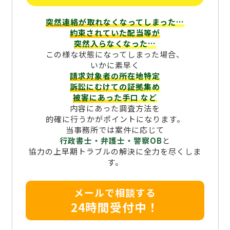
突然連絡が取れなくなってしまった…
約束されていた配当等が
突然入らなくなった…
この様な状態になってしまった場合、
いかに素早く
請求対象者の所在地特定
訴訟にむけての証拠集め
被害にあった手口
など
内容にあった調査方法を
的確に行うかがポイントになります。
当事務所では案件に応じて
行政書士・弁護士・警察OB
と
協力の上早期トラブルの解決に全力を尽くしま
す。
メールで相談する
24時間受付中！