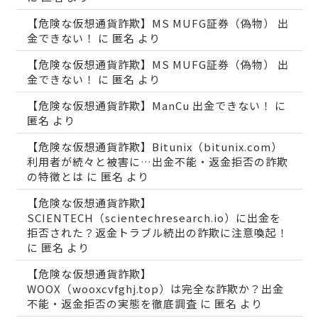
【危険な仮想通貨詐欺】MS MUFG証券（偽物） 出
金できない！
に
匿名
より
【危険な仮想通貨詐欺】MS MUFG証券（偽物） 出
金できない！
に
匿名
より
【危険な仮想通貨詐欺】ManCu 出金できない！
に
匿名
より
【危険な仮想通貨詐欺】Bitunix（bitunix.com）
利用者が続々と被害に…出金不能・返金拒否の詐欺
の特徴とは
に
匿名
より
【危険な仮想通貨詐欺】
SCIENTECH（scientechresearch.io）に出金を
拒否された？返金トラブル続出の詐欺に注意喚起！
に
匿名
より
【危険な仮想通貨詐欺】
WOOX（wooxcvfghj.top）は完全な詐欺か？出金
不能・返金拒否の実態を徹底調査
に
匿名
より