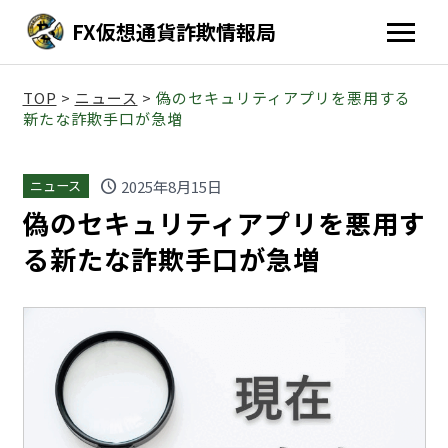
FX仮想通貨詐欺情報局
TOP
>
ニュース
>
偽のセキュリティアプリを悪用する
新たな詐欺手口が急増
schedule
2025年8月15日
ニュース
偽のセキュリティアプリを悪用す
る新たな詐欺手口が急増