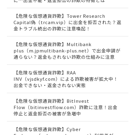
に…出金不能・返金拒否の詐欺の特徴とは
【危険な仮想通貨詐欺】Tower Research
Capital偽（trcam.vip）に出金を拒否された？返
金トラブル続出の詐欺に注意喚起！
【危険な仮想通貨詐欺】Multibank
plus（m.jpmultibank-plus.net）で出金申請が
通らない？返金もされない詐欺の仕組みに注意
【危険な仮想通貨詐欺】RAA
INV（vjsdkyf.com）による詐欺被害が拡大中！
出金できない・返金されない実態
【危険な仮想通貨詐欺】BitInvest
Flow（bitinvestflow.com）詐欺に注意！出金
停止と返金拒否の被害が急増中
【危険な仮想通貨詐欺】Cyber