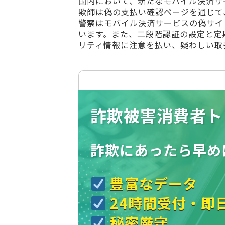
国内において、新たなモバイル決済サ
欺師は偽の支払い確認ページを通じて
警察はモバイル決済サービスの偽サイ
います。また、二段階認証の設定と定
リティ情報に注意を払い、疑わしい取
詐欺被害消費者ト
詐欺にあったら
早め
豊富なデータ
24時間受付・即
秘密厳守