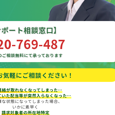
サポート相談窓口】
20-769-487
のご相談
無料にて承っております
お気軽にご相談ください！
連絡が取れなくなってしまった…
ていた配当等が
突然入らなくなった…
様な状態になってしまった場合、
いかに素早く
請求対象者の所在地特定