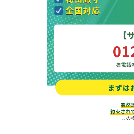
全国対応
【
01
お電話
まずは
突然
約束され
この