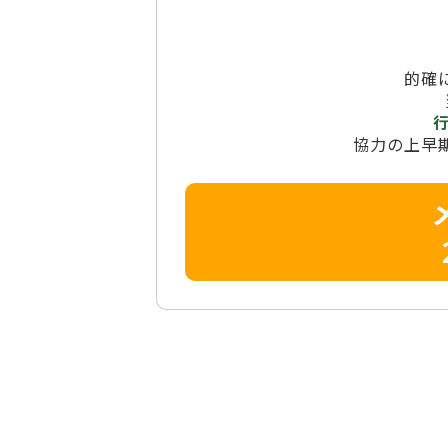
的確
協力の上早