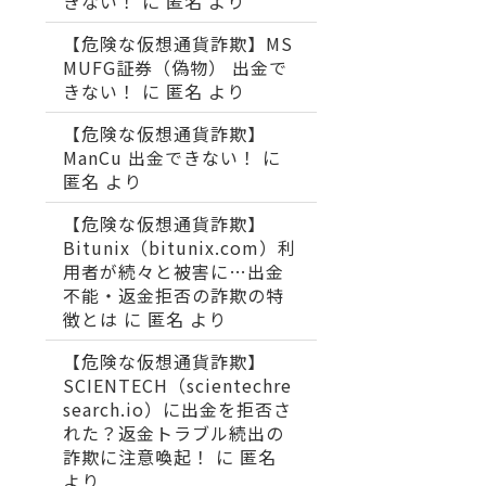
きない！
に
匿名
より
【危険な仮想通貨詐欺】MS
MUFG証券（偽物） 出金で
きない！
に
匿名
より
【危険な仮想通貨詐欺】
ManCu 出金できない！
に
匿名
より
【危険な仮想通貨詐欺】
Bitunix（bitunix.com）利
用者が続々と被害に…出金
不能・返金拒否の詐欺の特
徴とは
に
匿名
より
【危険な仮想通貨詐欺】
SCIENTECH（scientechre
search.io）に出金を拒否さ
れた？返金トラブル続出の
詐欺に注意喚起！
に
匿名
より