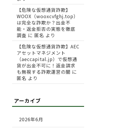
【危険な仮想通貨詐欺】
WOOX（wooxcvfghj.top）
は完全な詐欺か？出金不
能・返金拒否の実態を徹底
調査
に
匿名
より
【危険な仮想通貨詐欺】AEC
アセットマネジメント
（aeccapital.jp）で仮想通
貨が出金不可に！返金請求
も無視する詐欺運営の闇
に
匿名
より
アーカイブ
2026年6月