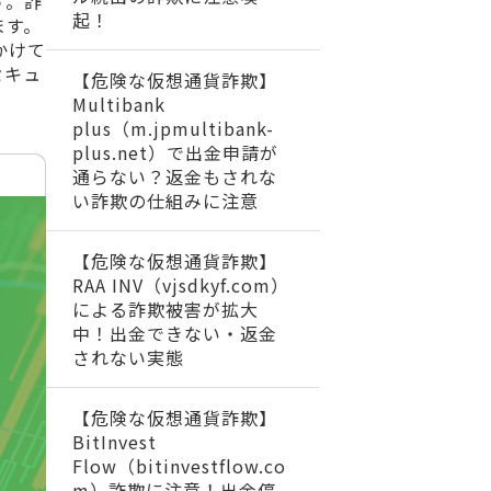
す。詐
起！
ます。
かけて
セキュ
【危険な仮想通貨詐欺】
Multibank
plus（m.jpmultibank-
plus.net）で出金申請が
通らない？返金もされな
い詐欺の仕組みに注意
【危険な仮想通貨詐欺】
RAA INV（vjsdkyf.com）
による詐欺被害が拡大
中！出金できない・返金
されない実態
【危険な仮想通貨詐欺】
BitInvest
Flow（bitinvestflow.co
m）詐欺に注意！出金停