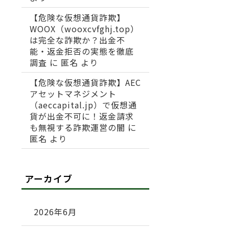
【危険な仮想通貨詐欺】
WOOX（wooxcvfghj.top）
は完全な詐欺か？出金不
能・返金拒否の実態を徹底
調査
に
匿名
より
【危険な仮想通貨詐欺】AEC
アセットマネジメント
（aeccapital.jp）で仮想通
貨が出金不可に！返金請求
も無視する詐欺運営の闇
に
匿名
より
アーカイブ
2026年6月