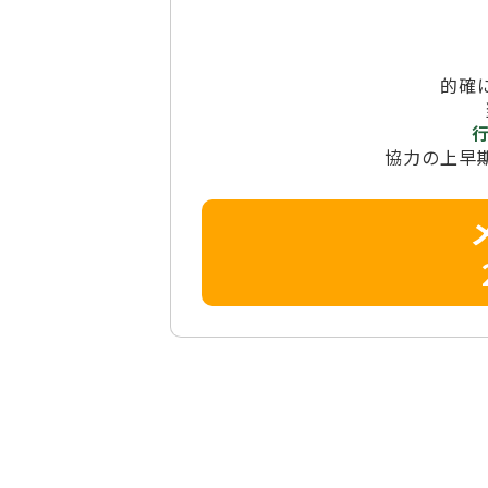
的確
協力の上早