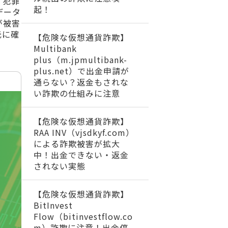
。犯罪
起！
データ
が被害
元に確
【危険な仮想通貨詐欺】
Multibank
plus（m.jpmultibank-
plus.net）で出金申請が
通らない？返金もされな
い詐欺の仕組みに注意
【危険な仮想通貨詐欺】
RAA INV（vjsdkyf.com）
による詐欺被害が拡大
中！出金できない・返金
されない実態
【危険な仮想通貨詐欺】
BitInvest
Flow（bitinvestflow.co
m）詐欺に注意！出金停