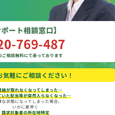
サポート相談窓口】
20-769-487
のご相談
無料にて承っております
お気軽にご相談ください！
連絡が取れなくなってしまった…
ていた配当等が
突然入らなくなった…
様な状態になってしまった場合、
いかに素早く
請求対象者の所在地特定