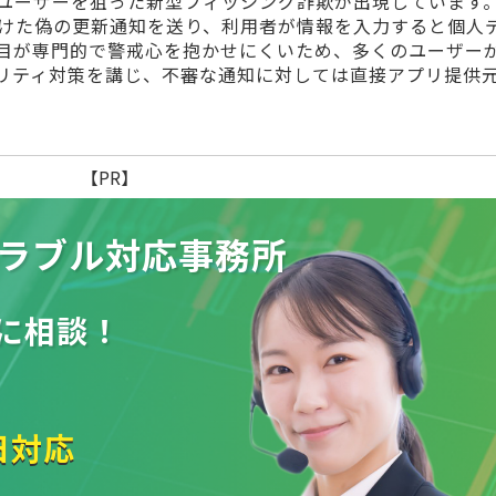
ユーザーを狙った新型フィッシング詐欺が出現しています
けた偽の更新通知を送り、利用者が情報を入力すると個人
目が専門的で警戒心を抱かせにくいため、多くのユーザー
リティ対策を講じ、不審な通知に対しては直接アプリ提供
【PR】
ラブル
対応事務所
に相談！
日対応