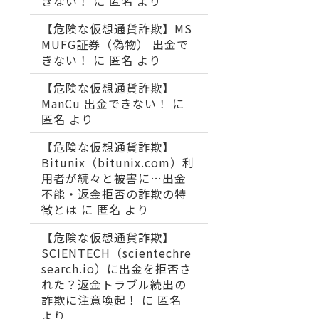
きない！
に
匿名
より
【危険な仮想通貨詐欺】MS
MUFG証券（偽物） 出金で
きない！
に
匿名
より
【危険な仮想通貨詐欺】
ManCu 出金できない！
に
匿名
より
【危険な仮想通貨詐欺】
Bitunix（bitunix.com）利
用者が続々と被害に…出金
不能・返金拒否の詐欺の特
徴とは
に
匿名
より
【危険な仮想通貨詐欺】
SCIENTECH（scientechre
search.io）に出金を拒否さ
れた？返金トラブル続出の
詐欺に注意喚起！
に
匿名
より