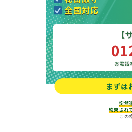
全国対応
【
01
お電話
まずは
突然
約束され
この