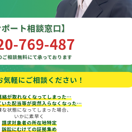
サポート相談窓口】
20-769-487
のご相談
無料にて承っております
お気軽にご相談ください！
連絡が取れなくなってしまった…
ていた配当等が
突然入らなくなった…
様な状態になってしまった場合、
いかに素早く
請求対象者の所在地特定
訴訟にむけての証拠集め