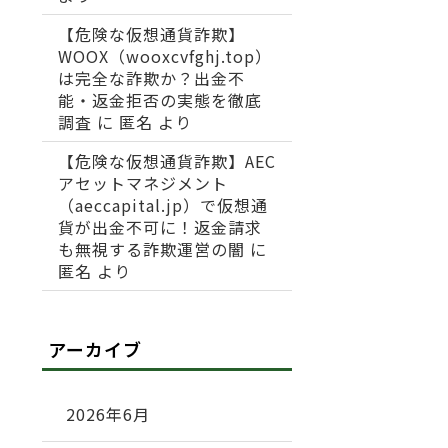
【危険な仮想通貨詐欺】
WOOX（wooxcvfghj.top）
は完全な詐欺か？出金不
能・返金拒否の実態を徹底
調査
に
匿名
より
【危険な仮想通貨詐欺】AEC
アセットマネジメント
（aeccapital.jp）で仮想通
貨が出金不可に！返金請求
も無視する詐欺運営の闇
に
匿名
より
アーカイブ
2026年6月