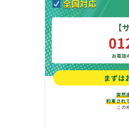
全国対応
【
01
お電話
まずは
突然
約束され
この