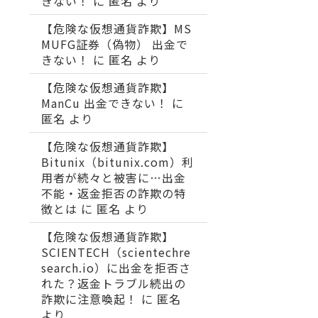
きない！
に
匿名
より
【危険な仮想通貨詐欺】MS
MUFG証券（偽物） 出金で
きない！
に
匿名
より
【危険な仮想通貨詐欺】
ManCu 出金できない！
に
匿名
より
【危険な仮想通貨詐欺】
Bitunix（bitunix.com）利
用者が続々と被害に…出金
不能・返金拒否の詐欺の特
徴とは
に
匿名
より
【危険な仮想通貨詐欺】
SCIENTECH（scientechre
search.io）に出金を拒否さ
れた？返金トラブル続出の
詐欺に注意喚起！
に
匿名
より