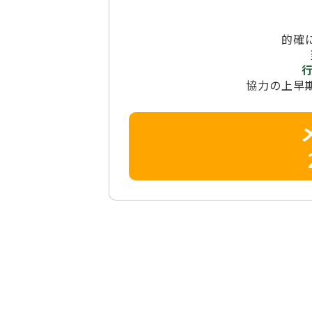
的確
協力の上早