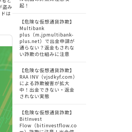
いると
起！
が盗み
ードは
【危険な仮想通貨詐欺】
Multibank
plus（m.jpmultibank-
plus.net）で出金申請が
通らない？返金もされな
い詐欺の仕組みに注意
【危険な仮想通貨詐欺】
RAA INV（vjsdkyf.com）
による詐欺被害が拡大
中！出金できない・返金
されない実態
【危険な仮想通貨詐欺】
BitInvest
Flow（bitinvestflow.co
m）詐欺に注意！出金停