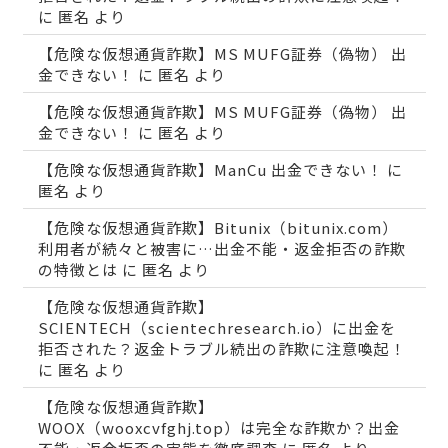
に
匿名
より
【危険な仮想通貨詐欺】MS MUFG証券（偽物） 出
金できない！
に
匿名
より
【危険な仮想通貨詐欺】MS MUFG証券（偽物） 出
金できない！
に
匿名
より
【危険な仮想通貨詐欺】ManCu 出金できない！
に
匿名
より
【危険な仮想通貨詐欺】Bitunix（bitunix.com）
利用者が続々と被害に…出金不能・返金拒否の詐欺
の特徴とは
に
匿名
より
【危険な仮想通貨詐欺】
SCIENTECH（scientechresearch.io）に出金を
拒否された？返金トラブル続出の詐欺に注意喚起！
に
匿名
より
【危険な仮想通貨詐欺】
WOOX（wooxcvfghj.top）は完全な詐欺か？出金