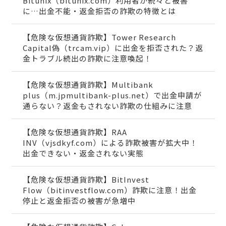
Bitunix（bitunix.com）利用者が続々と被害
に…出金不能・返金拒否の詐欺の特徴とは
【危険な仮想通貨詐欺】Tower Research
Capital偽（trcam.vip）に出金を拒否された？返
金トラブル続出の詐欺に注意喚起！
【危険な仮想通貨詐欺】Multibank
plus（m.jpmultibank-plus.net）で出金申請が
通らない？返金もされない詐欺の仕組みに注意
【危険な仮想通貨詐欺】RAA
INV（vjsdkyf.com）による詐欺被害が拡大中！
出金できない・返金されない実態
【危険な仮想通貨詐欺】BitInvest
Flow（bitinvestflow.com）詐欺に注意！出金
停止と返金拒否の被害が急増中