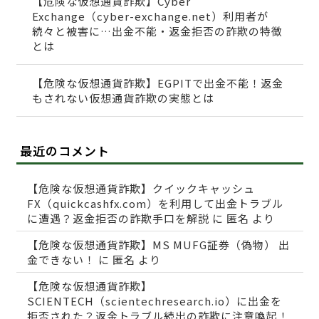
【危険な仮想通貨詐欺】Cyber
Exchange（cyber-exchange.net）利用者が
続々と被害に…出金不能・返金拒否の詐欺の特徴
とは
【危険な仮想通貨詐欺】EGPITで出金不能！返金
もされない仮想通貨詐欺の実態とは
最近のコメント
【危険な仮想通貨詐欺】クイックキャッシュ
FX（quickcashfx.com）を利用して出金トラブル
に遭遇？返金拒否の詐欺手口を解説
に
匿名
より
【危険な仮想通貨詐欺】MS MUFG証券（偽物） 出
金できない！
に
匿名
より
【危険な仮想通貨詐欺】
SCIENTECH（scientechresearch.io）に出金を
拒否された？返金トラブル続出の詐欺に注意喚起！