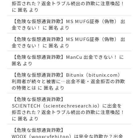
拒否された？返金トラブル続出の詐欺に注意喚起！
に
匿名
より
【危険な仮想通貨詐欺】MS MUFG証券（偽物） 出
金できない！
に
匿名
より
【危険な仮想通貨詐欺】MS MUFG証券（偽物） 出
金できない！
に
匿名
より
【危険な仮想通貨詐欺】ManCu 出金できない！
に
匿名
より
【危険な仮想通貨詐欺】Bitunix（bitunix.com）
利用者が続々と被害に…出金不能・返金拒否の詐欺
の特徴とは
に
匿名
より
【危険な仮想通貨詐欺】
SCIENTECH（scientechresearch.io）に出金を
拒否された？返金トラブル続出の詐欺に注意喚起！
に
匿名
より
【危険な仮想通貨詐欺】
WOOX（wooxcvfghj.top）は完全な詐欺か？出金