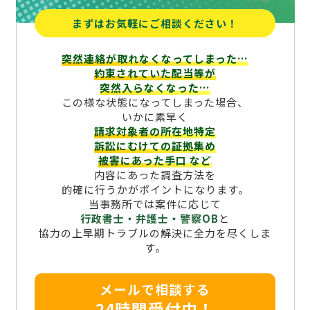
まずはお気軽にご相談ください！
突然連絡が取れなくなってしまった…
約束されていた配当等が
突然入らなくなった…
この様な状態になってしまった場合、
いかに素早く
請求対象者の所在地特定
訴訟にむけての証拠集め
被害にあった手口
など
内容にあった調査方法を
的確に行うかがポイントになります。
当事務所では案件に応じて
行政書士・弁護士・警察OB
と
協力の上早期トラブルの解決に全力を尽くしま
す。
メールで相談する
24時間受付中！