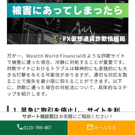
万が一、Wealth World Financialのような詐欺サイト
で被害に遭った場合、冷静に対処することが重要です。
詐欺サイトにおけるトラブルは精神的にも金銭的にも大
きな打撃を与える可能性がありますが、適切な対応を取
ることで損失を最小限に抑えることができます。以下
に、詐欺に遭った場合の対処法について、具体的なステ
ップを紹介します。
1. 早急に取引を停止し、サイトを利
サポート相談窓口
お気軽にご相談ください！
用しない
call
mail
0120-769-487
メールする
まず最初にすべきことは、
すぐに取引を停止し、