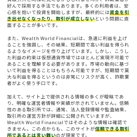
好んで採用する手法でもあります。多くの利用者は、安
心感を抱いて投資を開始しますが、最終的には
資金を引
き出せなくなったり、取引が成立しない
という問題に直
面することが多いです。
また、Wealth World Financialは、急速に利益を上げ
ることを強調し、その結果、短期間で高い利益を得られ
るようなイメージを作り上げています。しかし、こうし
た利益の約束は仮想通貨市場ではほとんど実現不可能で
あることを理解する必要があります。市場の動向に基づ
いて利益を得ることはもちろん可能ですが、短期間で莫
大な利益を得るというのは非常にリスクが高く、詐欺業
者がよく使う手口です。
加えて、サイト上で提供される情報の多くが曖昧であ
り、明確な運営者情報や実績が示されていません。信頼
性のある取引所では、通常、法人登録情報や監査結果、
取引所の運営方針が詳細に公開されていますが、
Wealth World Financialではそのような情報は確認で
きません。この点からも、このサイトが
信頼できる取引
所であるとは言い難い
のが現実です。