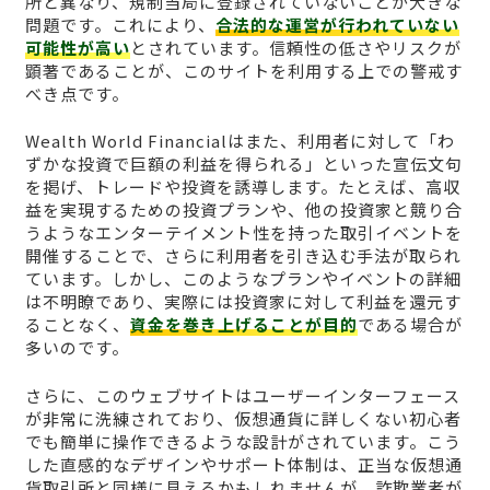
所と異なり、規制当局に登録されていないことが大きな
問題です。これにより、
合法的な運営が行われていない
可能性が高い
とされています。信頼性の低さやリスクが
顕著であることが、このサイトを利用する上での警戒す
べき点です。
Wealth World Financialはまた、利用者に対して「わ
ずかな投資で巨額の利益を得られる」といった宣伝文句
を掲げ、トレードや投資を誘導します。たとえば、高収
益を実現するための投資プランや、他の投資家と競り合
うようなエンターテイメント性を持った取引イベントを
開催することで、さらに利用者を引き込む手法が取られ
ています。しかし、このようなプランやイベントの詳細
は不明瞭であり、実際には投資家に対して利益を還元す
ることなく、
資金を巻き上げることが目的
である場合が
多いのです。
さらに、このウェブサイトはユーザーインターフェース
が非常に洗練されており、仮想通貨に詳しくない初心者
でも簡単に操作できるような設計がされています。こう
した直感的なデザインやサポート体制は、正当な仮想通
貨取引所と同様に見えるかもしれませんが、詐欺業者が