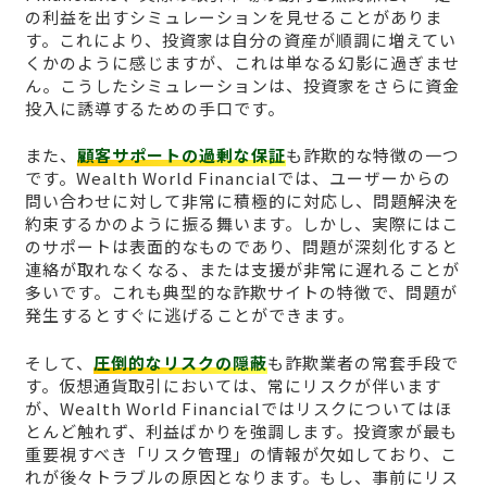
の利益を出すシミュレーションを見せることがありま
す。これにより、投資家は自分の資産が順調に増えてい
くかのように感じますが、これは単なる幻影に過ぎませ
ん。こうしたシミュレーションは、投資家をさらに資金
投入に誘導するための手口です。
また、
顧客サポートの過剰な保証
も詐欺的な特徴の一つ
です。Wealth World Financialでは、ユーザーからの
問い合わせに対して非常に積極的に対応し、問題解決を
約束するかのように振る舞います。しかし、実際にはこ
のサポートは表面的なものであり、問題が深刻化すると
連絡が取れなくなる、または支援が非常に遅れることが
多いです。これも典型的な詐欺サイトの特徴で、問題が
発生するとすぐに逃げることができます。
そして、
圧倒的なリスクの隠蔽
も詐欺業者の常套手段で
す。仮想通貨取引においては、常にリスクが伴います
が、Wealth World Financialではリスクについてはほ
とんど触れず、利益ばかりを強調します。投資家が最も
重要視すべき「リスク管理」の情報が欠如しており、こ
れが後々トラブルの原因となります。もし、事前にリス