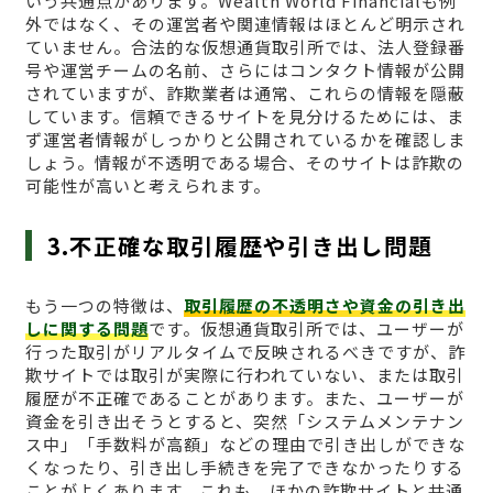
いう共通点があります。Wealth World Financialも例
外ではなく、その運営者や関連情報はほとんど明示され
ていません。合法的な仮想通貨取引所では、法人登録番
号や運営チームの名前、さらにはコンタクト情報が公開
されていますが、詐欺業者は通常、これらの情報を隠蔽
しています。信頼できるサイトを見分けるためには、ま
ず運営者情報がしっかりと公開されているかを確認しま
しょう。情報が不透明である場合、そのサイトは詐欺の
可能性が高いと考えられます。
3.不正確な取引履歴や引き出し問題
もう一つの特徴は、
取引履歴の不透明さや資金の引き出
しに関する問題
です。仮想通貨取引所では、ユーザーが
行った取引がリアルタイムで反映されるべきですが、詐
欺サイトでは取引が実際に行われていない、または取引
履歴が不正確であることがあります。また、ユーザーが
資金を引き出そうとすると、突然「システムメンテナン
ス中」「手数料が高額」などの理由で引き出しができな
くなったり、引き出し手続きを完了できなかったりする
ことがよくあります。これも、ほかの詐欺サイトと共通