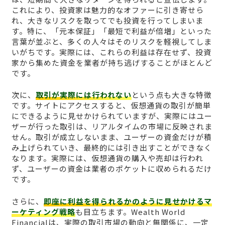
これにより、投資家は魅力的なオファーに引き寄せら
れ、大きなリスクを取ってでも投資を行ってしまいま
す。特に、「元本保証」「最短で利益が倍増」といった
言葉が並ぶと、多くの人々はそのリスクを軽視してしま
いがちです。実際には、これらの利益は存在せず、投資
家から集めた資金を業者が持ち逃げすることがほとんど
です。
次に、
取引が実際には行われない
という点も大きな特徴
です。サイトにアクセスすると、仮想通貨の取引が簡単
にできるように見せかけられていますが、実際にはユー
ザーが行った取引は、リアルタイムの市場に反映されま
せん。取引が成立しないまま、ユーザーの資金だけが積
み上げられていき、最終的には引き出すことができなく
なります。実際には、仮想通貨の購入や売却は行われ
ず、ユーザーの資金は業者のポケットに収められるだけ
です。
さらに、
即座に利益を得られるかのように見せかけるマ
ーケティング戦略
も目立ちます。Wealth World
Financialは、実際の取引市場の動向と無関係に、一定