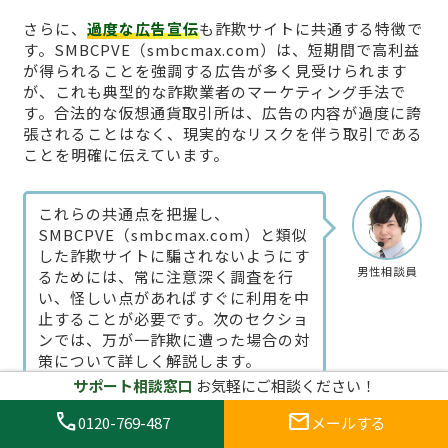
さらに、
過度な広告宣伝
も詐欺サイトに共通する特徴で
す。SMBCPVE（smbcmax.com）は、短期間で高利益
が得られることを強調する広告が多く見受けられます
が、これも典型的な詐欺業者のマーケティング手法で
す。合法的な仮想通貨取引所は、広告の内容が過度に誇
張されることはなく、現実的なリスクを伴う取引である
ことを明確に伝えています。
これらの共通点を把握し、
SMBCPVE（smbcmax.com）と類似
した詐欺サイトに騙されないようにす
男性相談員
るためには、常に注意深く調査を行
い、怪しい点があればすぐに利用を中
止することが必要です。次のセクショ
ンでは、万が一詐欺に遭った場合の対
策について詳しく解説します。
サポート相談窓口
お気軽にご相談ください！
call
mail
0120-769-487
メールする
被害に遭ったらどうする？