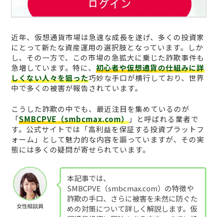
近年、仮想通貨市場は急速な成長を遂げ、多くの投資家
にとって新たな資産運用の選択肢となっています。しか
し、その一方で、この市場の急拡大に乗じた詐欺事件も
急増しています。特に、
初心者や仮想通貨の仕組みに詳
しくない人々を狙った
巧妙な手口が横行しており、世界
中で多くの被害が報告されています。
こうした詐欺の中でも、最近注目を集めているのが
「
SMBCPVE（smbcmax.com）
」と呼ばれる業者で
す。公式サイトでは「高利益を保証する投資プラットフ
ォーム」として魅力的な内容を謳っていますが、その実
態には多くの疑問が寄せられています。
本記事では、
SMBCPVE（smbcmax.com）の特徴や
詐欺の手口、さらに被害を未然に防ぐた
女性相談員
めの対策について詳しく解説します。仮