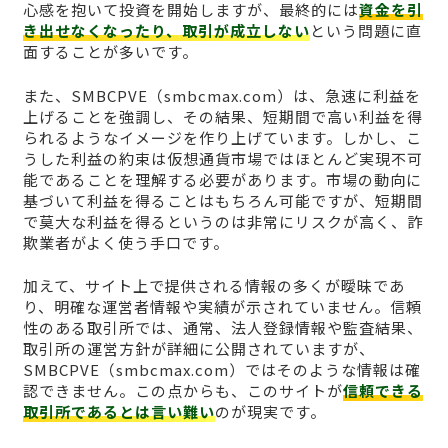
心感を抱いて投資を開始しますが、最終的には
資金を引
き出せなくなったり、取引が成立しない
という問題に直
面することが多いです。
また、SMBCPVE（smbcmax.com）は、急速に利益を
上げることを強調し、その結果、短期間で高い利益を得
られるようなイメージを作り上げています。しかし、こ
うした利益の約束は仮想通貨市場ではほとんど実現不可
能であることを理解する必要があります。市場の動向に
基づいて利益を得ることはもちろん可能ですが、短期間
で莫大な利益を得るというのは非常にリスクが高く、詐
欺業者がよく使う手口です。
加えて、サイト上で提供される情報の多くが曖昧であ
り、明確な運営者情報や実績が示されていません。信頼
性のある取引所では、通常、法人登録情報や監査結果、
取引所の運営方針が詳細に公開されていますが、
SMBCPVE（smbcmax.com）ではそのような情報は確
認できません。この点からも、このサイトが
信頼できる
取引所であるとは言い難い
のが現実です。