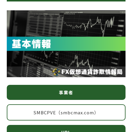
事業者
SMBCPVE（smbcmax.com）