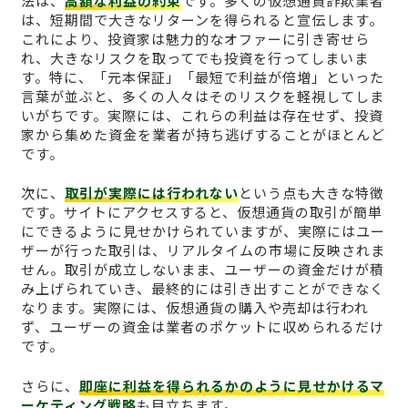
法は、
高額な利益の約束
です。多くの仮想通貨詐欺業者
は、短期間で大きなリターンを得られると宣伝します。
これにより、投資家は魅力的なオファーに引き寄せら
れ、大きなリスクを取ってでも投資を行ってしまいま
す。特に、「元本保証」「最短で利益が倍増」といった
言葉が並ぶと、多くの人々はそのリスクを軽視してしま
いがちです。実際には、これらの利益は存在せず、投資
家から集めた資金を業者が持ち逃げすることがほとんど
です。
次に、
取引が実際には行われない
という点も大きな特徴
です。サイトにアクセスすると、仮想通貨の取引が簡単
にできるように見せかけられていますが、実際にはユー
ザーが行った取引は、リアルタイムの市場に反映されま
せん。取引が成立しないまま、ユーザーの資金だけが積
み上げられていき、最終的には引き出すことができなく
なります。実際には、仮想通貨の購入や売却は行われ
ず、ユーザーの資金は業者のポケットに収められるだけ
です。
さらに、
即座に利益を得られるかのように見せかけるマ
ーケティング戦略
も目立ちます。