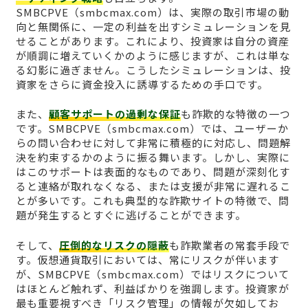
SMBCPVE（smbcmax.com）は、実際の取引市場の動
向と無関係に、一定の利益を出すシミュレーションを見
せることがあります。これにより、投資家は自分の資産
が順調に増えていくかのように感じますが、これは単な
る幻影に過ぎません。こうしたシミュレーションは、投
資家をさらに資金投入に誘導するための手口です。
また、
顧客サポートの過剰な保証
も詐欺的な特徴の一つ
です。SMBCPVE（smbcmax.com）では、ユーザーか
らの問い合わせに対して非常に積極的に対応し、問題解
決を約束するかのように振る舞います。しかし、実際に
はこのサポートは表面的なものであり、問題が深刻化す
ると連絡が取れなくなる、または支援が非常に遅れるこ
とが多いです。これも典型的な詐欺サイトの特徴で、問
題が発生するとすぐに逃げることができます。
そして、
圧倒的なリスクの隠蔽
も詐欺業者の常套手段で
す。仮想通貨取引においては、常にリスクが伴います
が、SMBCPVE（smbcmax.com）ではリスクについて
はほとんど触れず、利益ばかりを強調します。投資家が
最も重要視すべき「リスク管理」の情報が欠如してお