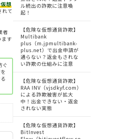
や仮想
ル続出の詐欺に注意喚
されて
起！
【危険な仮想通貨詐欺】
業者
Multibank
います
plus（m.jpmultibank-
plus.net）で出金申請が
通らない？返金もされな
い詐欺の仕組みに注意
防ぐ
資を
守る
【危険な仮想通貨詐欺】
RAA INV（vjsdkyf.com）
による詐欺被害が拡大
中！出金できない・返金
されない実態
【危険な仮想通貨詐欺】
BitInvest
Flow（bitinvestflow.co