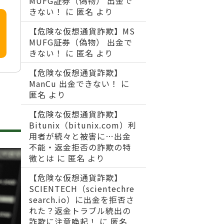
MUFG証券（偽物） 出金で
きない！
に
匿名
より
【危険な仮想通貨詐欺】MS
MUFG証券（偽物） 出金で
きない！
に
匿名
より
【危険な仮想通貨詐欺】
ManCu 出金できない！
に
匿名
より
【危険な仮想通貨詐欺】
Bitunix（bitunix.com）利
用者が続々と被害に…出金
不能・返金拒否の詐欺の特
徴とは
に
匿名
より
【危険な仮想通貨詐欺】
SCIENTECH（scientechre
search.io）に出金を拒否さ
れた？返金トラブル続出の
詐欺に注意喚起！
に
匿名