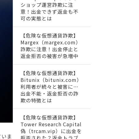
ショップ運営詐欺に注
意！出金できず返金も不
可の実態とは
【危険な仮想通貨詐欺】
Margex（margex.com）
詐欺に注意！出金停止と
返金拒否の被害が急増中
【危険な仮想通貨詐欺】
Bitunix（bitunix.com）
利用者が続々と被害に…
出金不能・返金拒否の詐
欺の特徴とは
【危険な仮想通貨詐欺】
Tower Research Capital
偽（trcam.vip）に出金を
ていま
拒否された？返金トラブ