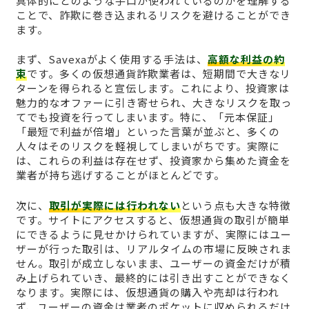
具体的にどのような手口が使われているのかを理解する
ことで、詐欺に巻き込まれるリスクを避けることができ
ます。
まず、Savexaがよく使用する手法は、
高額な利益の約
束
です。多くの仮想通貨詐欺業者は、短期間で大きなリ
ターンを得られると宣伝します。これにより、投資家は
魅力的なオファーに引き寄せられ、大きなリスクを取っ
てでも投資を行ってしまいます。特に、「元本保証」
「最短で利益が倍増」といった言葉が並ぶと、多くの
人々はそのリスクを軽視してしまいがちです。実際に
は、これらの利益は存在せず、投資家から集めた資金を
業者が持ち逃げすることがほとんどです。
次に、
取引が実際には行われない
という点も大きな特徴
です。サイトにアクセスすると、仮想通貨の取引が簡単
にできるように見せかけられていますが、実際にはユー
ザーが行った取引は、リアルタイムの市場に反映されま
せん。取引が成立しないまま、ユーザーの資金だけが積
み上げられていき、最終的には引き出すことができなく
なります。実際には、仮想通貨の購入や売却は行われ
ず、ユーザーの資金は業者のポケットに収められるだけ