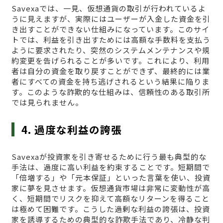
Savexaでは、一見、仮想通貨の取引が行われているよ
うに見えますが、実際にはユーザーが入金した資金を引
き出すことができない仕組みになっています。このサイ
トでは、利益を引き出すためには高額な手数料を支払う
ように要求されたり、突然のシステムメンテナンスや規
約変更を告げられることが多いです。これにより、利用
者は自分の資金を取り戻すことができず、最終的には業
者にすべての資金を持ち逃げされるという結果に陥りま
す。このような詐欺的な仕組みは、信頼性のある取引所
では見られません。
4. 過度な利益の誇張
Savexaが投資家を引き寄せるために行う最も典型的な
手法は、過度に高い利益を約束することです。短期間で
「倍増する」や「元本保証」といった言葉を使い、投資
家に夢を見させます。仮想通貨市場は非常に変動性が高
く、短期間でリスクを抑えて高額なリターンを得ること
は極めて困難です。こうした過剰な利益の誇張は、投資
家を誘導するための典型的な詐欺手法であり、冷静な判