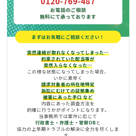
0120-769-487
お電話のご相談
無料にて承っております
まずはお気軽にご相談ください！
突然連絡が取れなくなってしまった…
約束されていた配当等が
突然入らなくなった…
この様な状態になってしまった場合、
いかに素早く
請求対象者の所在地特定
訴訟にむけての証拠集め
被害にあった手口
など
内容にあった調査方法を
的確に行うかがポイントになります。
当事務所では案件に応じて
行政書士・弁護士・警察OB
と
協力の上早期トラブルの解決に全力を尽くしま
す。