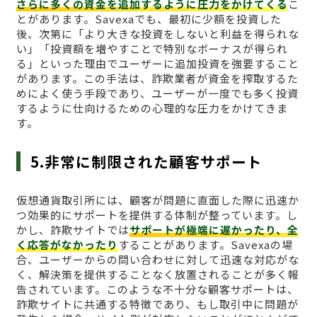
さらに多くの資金を追加するように圧力をかけてくる
こ
とがあります。Savexaでも、最初に少額を投資した
後、次第に「より大きな投資をしないと利益を得られな
い」「投資額を増やすことで特別なボーナスが得られ
る」といった理由でユーザーに追加投資を強要すること
があります。この手法は、詐欺業者が資金を搾取するた
めによく使う手段であり、ユーザーが一度でも多く投資
するように仕向けるための心理的な圧力をかけてきま
す。
5.非常に制限された顧客サポート
仮想通貨取引所には、顧客が問題に直面した際に迅速か
つ効果的にサポートを提供する体制が整っています。し
かし、詐欺サイトでは
サポートが極端に遅かったり、全
く応答がなかったり
することがあります。Savexaの場
合、ユーザーからの問い合わせに対して迅速な対応がな
く、解決策を提供することなく放置されることが多く報
告されています。このような不十分な顧客サポートは、
詐欺サイトに共通する特徴であり、もし取引中に問題が