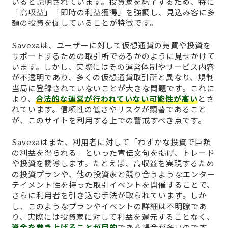
いると説明されています。投資家を魅了するため、特に
「高収益」「即時の利益獲得」を強調し、見込み客に多
額の投資を促していることが特徴です。
Savexaは、ユーザーに対して仮想通貨の売買や投資を
サポートするための取引所であるかのように見せかけて
います。しかし、実際にはその運営体制やサービス内容
が不透明であり、多くの仮想通貨取引所と異なり、規制
当局に登録されていないことが大きな問題です。これに
より、
合法的な運営が行われていない可能性が高い
とさ
れています。信頼性の低さやリスクが顕著であること
が、このサイトを利用する上での警戒すべき点です。
Savexaはまた、利用者に対して「わずかな投資で巨額
の利益を得られる」といった宣伝文句を掲げ、トレード
や投資を誘導します。たとえば、高収益を実現するため
の投資プランや、他の投資家と競り合うようなエンター
テイメント性を持った取引イベントを開催することで、
さらに利用者を引き込む手法が取られています。しか
し、このようなプランやイベントの詳細は不明瞭であ
り、実際には投資家に対して利益を還元することなく、
資金を巻き上げることが目的
である場合が多いのです。