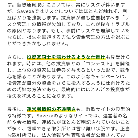
す。仮想通貨取引においては、常にリスクが伴います
が、Savexaではリスクについてはほとんど触れず、利
益ばかりを強調します。投資家が最も重要視すべき「リ
スク管理」の情報が欠如しており、これが後々トラブル
の原因となります。もし、事前にリスクを理解していた
ならば、損失を回避する方法や資金管理の方法を選ぶこ
とができたかもしれません。
さらに、
投資家同士を競わせるような仕掛け
も見受けら
れます。時には、他の投資家との「コンテスト」を開催
し、上位の投資家には特典を与えるといった形で、競争
心を煽ることがあります。このようなキャンペーンは、
投資家が自分の資金をさらに投入するように仕向けるた
めの巧妙な方法であり、最終的にはほとんどの投資家が
損失を抱えることになります。
最後に、
運営者情報の不透明さ
も、詐欺サイトの典型的
な特徴です。Savexaのようなサイトでは、運営者の名
前や会社情報、連絡先がほとんど明記されていないこと
が多く、信頼できる取引所とは言い難い状況です。正当
な取引所では、法人情報や監査報告書が公開されてお