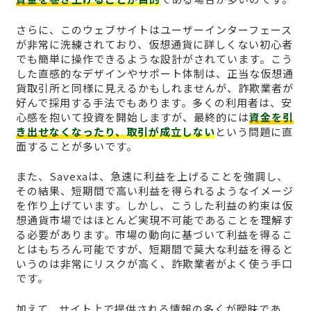
さらに、このウェブサイトはユーザーインターフェース
が非常に洗練されており、仮想通貨に詳しくない初心者
でも簡単に操作できるような設計がされています。こう
した直感的なデザインやサポート体制は、正当な仮想通
貨取引所と同様に見えるかもしれませんが、詐欺業者が
好んで採用する手法でもあります。多くの利用者は、安
心感を抱いて投資を開始しますが、最終的には
資金を引
き出せなくなったり、取引が成立しない
という問題に直
面することが多いです。
また、Savexaは、急速に利益を上げることを強調し、
その結果、短期間で高い利益を得られるようなイメージ
を作り上げています。しかし、こうした利益の約束は仮
想通貨市場ではほとんど実現不可能であることを理解す
る必要があります。市場の動向に基づいて利益を得るこ
とはもちろん可能ですが、短期間で莫大な利益を得ると
いうのは非常にリスクが高く、詐欺業者がよく使う手口
です。
加えて、サイト上で提供される情報の多くが曖昧であ