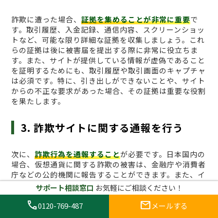
詐欺に遭った場合、
証拠を集めることが非常に重要
で
す。取引履歴、入金記録、通信内容、スクリーンショッ
トなど、可能な限り詳細な証拠を収集しましょう。これ
らの証拠は後に被害届を提出する際に非常に役立ちま
す。また、サイトが提供している情報が虚偽であること
を証明するためにも、取引履歴や取引画面のキャプチャ
は必須です。特に、引き出しができないことや、サイト
からの不正な要求があった場合、その証拠は重要な役割
を果たします。
3. 詐欺サイトに関する通報を行う
次に、
詐欺行為を通報すること
が必要です。日本国内の
場合、仮想通貨に関する詐欺の被害は、金融庁や消費者
庁などの公的機関に報告することができます。また、イ
ンターネット上での詐欺行為に関しては、警察のサイバ
サポート相談窓口
お気軽にご相談ください！
ー犯罪対策課に通報することも一つの手段です。早期に
call
mail
通報を行うことで、他のユーザーへの被害拡大を防ぐこ
0120-769-487
メールする
とにもつながります。国外の業者に関しても、詐欺行為