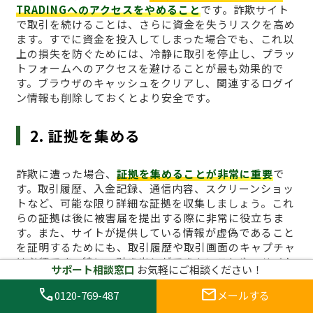
TRADINGへのアクセスをやめること
です。詐欺サイト
で取引を続けることは、さらに資金を失うリスクを高め
ます。すでに資金を投入してしまった場合でも、これ以
上の損失を防ぐためには、冷静に取引を停止し、プラッ
トフォームへのアクセスを避けることが最も効果的で
す。ブラウザのキャッシュをクリアし、関連するログイ
ン情報も削除しておくとより安全です。
2. 証拠を集める
詐欺に遭った場合、
証拠を集めることが非常に重要
で
す。取引履歴、入金記録、通信内容、スクリーンショッ
トなど、可能な限り詳細な証拠を収集しましょう。これ
らの証拠は後に被害届を提出する際に非常に役立ちま
す。また、サイトが提供している情報が虚偽であること
を証明するためにも、取引履歴や取引画面のキャプチャ
は必須です。特に、引き出しができないことや、サイト
サポート相談窓口
お気軽にご相談ください！
からの不正な要求があった場合、その証拠は重要な役割
を果たします。
call
mail
0120-769-487
メールする