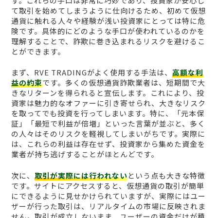
す。これらの手口は非常に巧妙であり、投資家が安心し
て取引を始めてしまうように仕向けるため、初めて仮想
通貨に触れる人々や経験が浅い投資家にとっては特に危
険です。具体的にどのような手口が使われているのかを
理解することで、詐欺に巻き込まれるリスクを避けるこ
とができます。
まず、RVE TRADINGがよく使用する手法は、
高額な利
益の約束
です。多くの仮想通貨詐欺業者は、短期間で大
きなリターンを得られると宣伝します。これにより、投
資家は魅力的なオファーに引き寄せられ、大きなリスク
を取ってでも投資を行ってしまいます。特に、「元本保
証」「最短で利益が倍増」といった言葉が並ぶと、多く
の人々はそのリスクを軽視してしまいがちです。実際に
は、これらの利益は存在せず、投資家から集めた資金を
業者が持ち逃げすることがほとんどです。
次に、
取引が実際には行われない
という点も大きな特徴
です。サイトにアクセスすると、仮想通貨の取引が簡単
にできるように見せかけられていますが、実際にはユー
ザーが行った取引は、リアルタイムの市場に反映されま
せん。取引が成立しないまま、ユーザーの資金だけが積