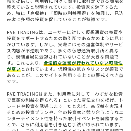
報を提供し、利用者に向けて簡単に取引ができる環境を
整えていると説明されています。投資家を魅了するた
め、特に「高収益」「即時の利益獲得」を強調し、見込
み客に多額の投資を促していることが特徴です。
RVE TRADINGは、ユーザーに対して仮想通貨の売買や
投資をサポートするための取引所であるかのように見せ
かけています。しかし、実際にはその運営体制やサービ
ス内容が不透明であり、多くの仮想通貨取引所と異な
り、規制当局に登録されていないことが大きな問題で
す。これにより、
合法的な運営が行われていない可能性
が高い
とされています。信頼性の低さやリスクが顕著で
あることが、このサイトを利用する上での警戒すべき点
です。
RVE TRADINGはまた、利用者に対して「わずかな投資
で巨額の利益を得られる」といった宣伝文句を掲げ、ト
レードや投資を誘導します。たとえば、高収益を実現す
るための投資プランや、他の投資家と競り合うようなエ
ンターテイメント性を持った取引イベントを開催するこ
とで、さらに利用者を引き込む手法が取られています。
しかし、このようなプランやイベントの詳細は不明瞭で