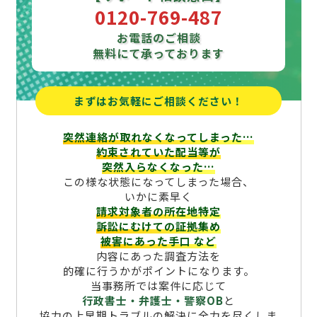
0120-769-487
お電話のご相談
無料にて承っております
まずはお気軽にご相談ください！
突然連絡が取れなくなってしまった…
約束されていた配当等が
突然入らなくなった…
この様な状態になってしまった場合、
いかに素早く
請求対象者の所在地特定
訴訟にむけての証拠集め
被害にあった手口
など
内容にあった調査方法を
的確に行うかがポイントになります。
当事務所では案件に応じて
行政書士・弁護士・警察OB
と
協力の上早期トラブルの解決に全力を尽くしま