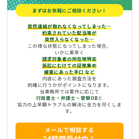
まずはお気軽にご相談ください！
突然連絡が取れなくなってしまった…
約束されていた配当等が
突然入らなくなった…
この様な状態になってしまった場合、
いかに素早く
請求対象者の所在地特定
訴訟にむけての証拠集め
被害にあった手口
など
内容にあった調査方法を
的確に行うかがポイントになります。
当事務所では案件に応じて
行政書士・弁護士・警察OB
と
協力の上早期トラブルの解決に全力を尽くしま
す。
メールで相談する
24時間受付中！