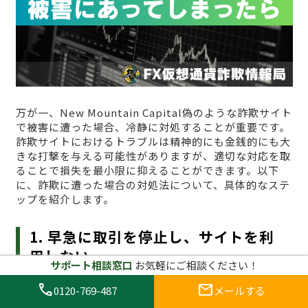
万が一、New Mountain Capital偽のような詐欺サイト
で被害に遭った場合、冷静に対処することが重要です。
詐欺サイトにおけるトラブルは精神的にも金銭的にも大
きな打撃を与える可能性がありますが、適切な対応を取
ることで損失を最小限に抑えることができます。以下
に、詐欺に遭った場合の対処法について、具体的なステ
ップを紹介します。
1. 早急に取引を停止し、サイトを利
用しない
サポート相談窓口
お気軽にご相談ください！
call
mail
0120-769-487
メールする
まず最初にすべきことは、
すぐに取引を停止し、New
Mountain Capital偽へのアクセスをやめること
です。