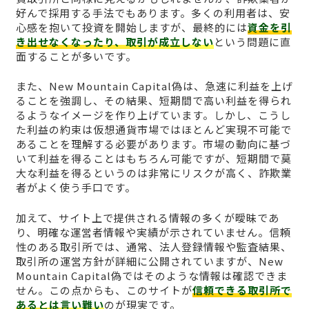
好んで採用する手法でもあります。多くの利用者は、安
心感を抱いて投資を開始しますが、最終的には
資金を引
き出せなくなったり、取引が成立しない
という問題に直
面することが多いです。
また、New Mountain Capital偽は、急速に利益を上げ
ることを強調し、その結果、短期間で高い利益を得られ
るようなイメージを作り上げています。しかし、こうし
た利益の約束は仮想通貨市場ではほとんど実現不可能で
あることを理解する必要があります。市場の動向に基づ
いて利益を得ることはもちろん可能ですが、短期間で莫
大な利益を得るというのは非常にリスクが高く、詐欺業
者がよく使う手口です。
加えて、サイト上で提供される情報の多くが曖昧であ
り、明確な運営者情報や実績が示されていません。信頼
性のある取引所では、通常、法人登録情報や監査結果、
取引所の運営方針が詳細に公開されていますが、New
Mountain Capital偽ではそのような情報は確認できま
せん。この点からも、このサイトが
信頼できる取引所で
あるとは言い難い
のが現実です。