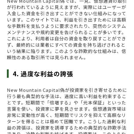
New Mountain Capital偽では、一見、仮想通貨の取引
が行われているように見えますが、実際にはユーザーが
入金した資金を引き出すことができない仕組みになって
います。このサイトでは、利益を引き出すためには高額
な手数料を支払うように要求されたり、突然のシステム
メンテナンスや規約変更を告げられることが多いです。
これにより、利用者は自分の資金を取り戻すことができ
ず、最終的には業者にすべての資金を持ち逃げされると
いう結果に陥ります。このような詐欺的な仕組みは、信
頼性のある取引所では見られません。
4. 過度な利益の誇張
New Mountain Capital偽が投資家を引き寄せるために
行う最も典型的な手法は、過度に高い利益を約束するこ
とです。短期間で「倍増する」や「元本保証」といった
言葉を使い、投資家に夢を見させます。仮想通貨市場は
非常に変動性が高く、短期間でリスクを抑えて高額なリ
ターンを得ることは極めて困難です。こうした過剰な利
益の誇張は、投資家を誘導するための典型的な詐欺手法
であり、冷静な判断を妨げます。投資家は、このような