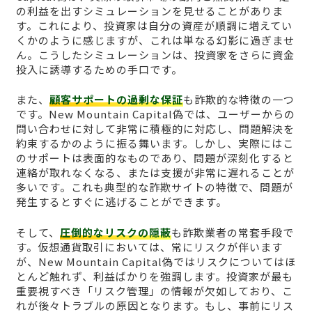
の利益を出すシミュレーションを見せることがありま
す。これにより、投資家は自分の資産が順調に増えてい
くかのように感じますが、これは単なる幻影に過ぎませ
ん。こうしたシミュレーションは、投資家をさらに資金
投入に誘導するための手口です。
また、
顧客サポートの過剰な保証
も詐欺的な特徴の一つ
です。New Mountain Capital偽では、ユーザーからの
問い合わせに対して非常に積極的に対応し、問題解決を
約束するかのように振る舞います。しかし、実際にはこ
のサポートは表面的なものであり、問題が深刻化すると
連絡が取れなくなる、または支援が非常に遅れることが
多いです。これも典型的な詐欺サイトの特徴で、問題が
発生するとすぐに逃げることができます。
そして、
圧倒的なリスクの隠蔽
も詐欺業者の常套手段で
す。仮想通貨取引においては、常にリスクが伴います
が、New Mountain Capital偽ではリスクについてはほ
とんど触れず、利益ばかりを強調します。投資家が最も
重要視すべき「リスク管理」の情報が欠如しており、こ
れが後々トラブルの原因となります。もし、事前にリス