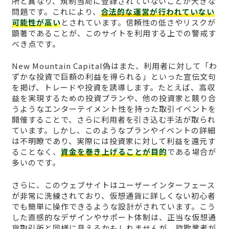
所と異なり、規制当局に登録されていないことが大きな
問題です。これにより、
合法的な運営が行われていない
可能性が高い
とされています。信頼性の低さやリスクが
顕著であることが、このサイトを利用する上での警戒す
べき点です。
New Mountain Capital偽はまた、利用者に対して「わ
ずかな投資で巨額の利益を得られる」といった宣伝文句
を掲げ、トレードや投資を誘導します。たとえば、高収
益を実現するための投資プランや、他の投資家と競り合
うようなエンターテイメント性を持った取引イベントを
開催することで、さらに利用者を引き込む手法が取られ
ています。しかし、このようなプランやイベントの詳細
は不明瞭であり、実際には投資家に対して利益を還元す
ることなく、
資金を巻き上げることが目的
である場合が
多いのです。
さらに、このウェブサイトはユーザーインターフェース
が非常に洗練されており、仮想通貨に詳しくない初心者
でも簡単に操作できるような設計がされています。こう
した直感的なデザインやサポート体制は、正当な仮想通
貨取引所と同様に見えるかもしれませんが、詐欺業者が