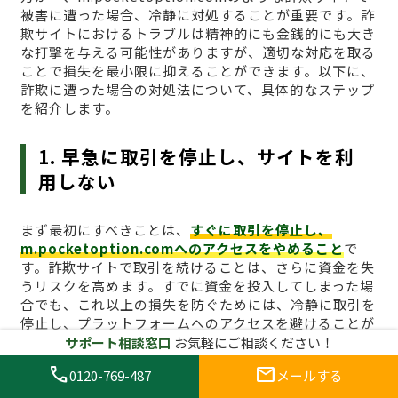
被害に遭った場合、冷静に対処することが重要です。詐
欺サイトにおけるトラブルは精神的にも金銭的にも大き
な打撃を与える可能性がありますが、適切な対応を取る
ことで損失を最小限に抑えることができます。以下に、
詐欺に遭った場合の対処法について、具体的なステップ
を紹介します。
1. 早急に取引を停止し、サイトを利
用しない
まず最初にすべきことは、
すぐに取引を停止し、
m.pocketoption.comへのアクセスをやめること
で
す。詐欺サイトで取引を続けることは、さらに資金を失
うリスクを高めます。すでに資金を投入してしまった場
合でも、これ以上の損失を防ぐためには、冷静に取引を
停止し、プラットフォームへのアクセスを避けることが
最も効果的です。ブラウザのキャッシュをクリアし、関
サポート相談窓口
お気軽にご相談ください！
連するログイン情報も削除しておくとより安全です。
call
mail
0120-769-487
メールする