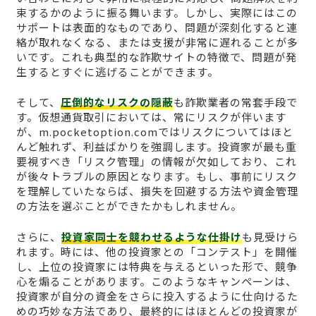
束するかのように振る舞います。しかし、実際にはこの
サポートは表面的なものであり、問題が深刻化すると連
絡が取れなくなる、または支援が非常に遅れることが多
いです。これも典型的な詐欺サイトの特徴で、問題が発
生するとすぐに逃げることができます。
そして、
圧倒的なリスクの隠蔽
も詐欺業者の常套手段で
す。仮想通貨取引においては、常にリスクが伴います
が、m.pocketoption.comではリスクについてはほと
んど触れず、利益ばかりを強調します。投資家が最も重
要視すべき「リスク管理」の情報が欠如しており、これ
が後々トラブルの原因となります。もし、事前にリスク
を理解していたならば、損失を回避する方法や資金管理
の方法を選ぶことができたかもしれません。
さらに、
投資家同士を競わせるような仕掛け
も見受けら
れます。時には、他の投資家との「コンテスト」を開催
し、上位の投資家には特典を与えるといった形で、競争
心を煽ることがあります。このようなキャンペーンは、
投資家が自分の資金をさらに投入するように仕向けるた
めの巧妙な方法であり、最終的にはほとんどの投資家が