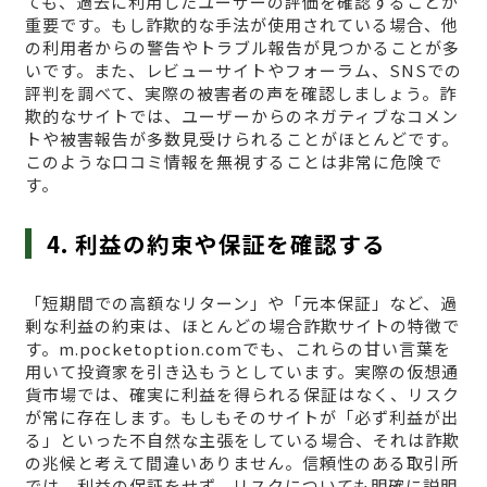
ても、過去に利用したユーザーの評価を確認することが
重要です。もし詐欺的な手法が使用されている場合、他
の利用者からの警告やトラブル報告が見つかることが多
いです。また、レビューサイトやフォーラム、SNSでの
評判を調べて、実際の被害者の声を確認しましょう。詐
欺的なサイトでは、ユーザーからのネガティブなコメン
トや被害報告が多数見受けられることがほとんどです。
このような口コミ情報を無視することは非常に危険で
す。
4. 利益の約束や保証を確認する
「短期間での高額なリターン」や「元本保証」など、過
剰な利益の約束は、ほとんどの場合詐欺サイトの特徴で
す。m.pocketoption.comでも、これらの甘い言葉を
用いて投資家を引き込もうとしています。実際の仮想通
貨市場では、確実に利益を得られる保証はなく、リスク
が常に存在します。もしもそのサイトが「必ず利益が出
る」といった不自然な主張をしている場合、それは詐欺
の兆候と考えて間違いありません。信頼性のある取引所
では、利益の保証をせず、リスクについても明確に説明