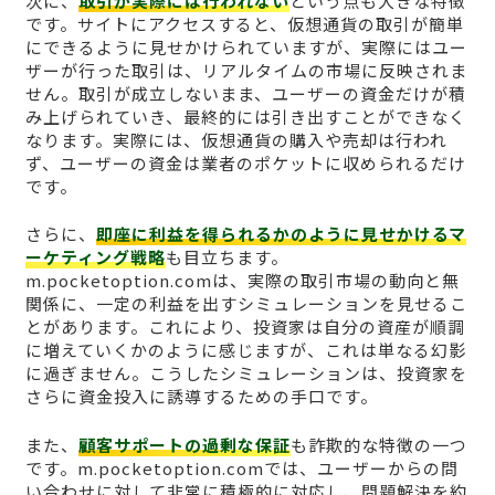
次に、
取引が実際には行われない
という点も大きな特徴
です。サイトにアクセスすると、仮想通貨の取引が簡単
にできるように見せかけられていますが、実際にはユー
ザーが行った取引は、リアルタイムの市場に反映されま
せん。取引が成立しないまま、ユーザーの資金だけが積
み上げられていき、最終的には引き出すことができなく
なります。実際には、仮想通貨の購入や売却は行われ
ず、ユーザーの資金は業者のポケットに収められるだけ
です。
さらに、
即座に利益を得られるかのように見せかけるマ
ーケティング戦略
も目立ちます。
m.pocketoption.comは、実際の取引市場の動向と無
関係に、一定の利益を出すシミュレーションを見せるこ
とがあります。これにより、投資家は自分の資産が順調
に増えていくかのように感じますが、これは単なる幻影
に過ぎません。こうしたシミュレーションは、投資家を
さらに資金投入に誘導するための手口です。
また、
顧客サポートの過剰な保証
も詐欺的な特徴の一つ
です。m.pocketoption.comでは、ユーザーからの問
い合わせに対して非常に積極的に対応し、問題解決を約