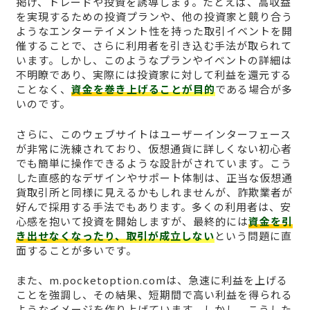
掲げ、トレードや投資を誘導します。たとえば、高収益
を実現するための投資プランや、他の投資家と競り合う
ようなエンターテイメント性を持った取引イベントを開
催することで、さらに利用者を引き込む手法が取られて
います。しかし、このようなプランやイベントの詳細は
不明瞭であり、実際には投資家に対して利益を還元する
ことなく、
資金を巻き上げることが目的
である場合が多
いのです。
さらに、このウェブサイトはユーザーインターフェース
が非常に洗練されており、仮想通貨に詳しくない初心者
でも簡単に操作できるような設計がされています。こう
した直感的なデザインやサポート体制は、正当な仮想通
貨取引所と同様に見えるかもしれませんが、詐欺業者が
好んで採用する手法でもあります。多くの利用者は、安
心感を抱いて投資を開始しますが、最終的には
資金を引
き出せなくなったり、取引が成立しない
という問題に直
面することが多いです。
また、m.pocketoption.comは、急速に利益を上げる
ことを強調し、その結果、短期間で高い利益を得られる
ようなイメージを作り上げています。しかし、こうした