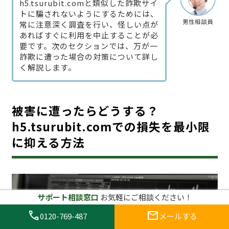
h5.tsurubit.comと類似した詐欺サイ
トに騙されないようにするためには、
男性相談員
常に注意深く調査を行い、怪しい点が
あればすぐに利用を中止することが必
要です。次のセクションでは、万が一
詐欺に遭った場合の対策について詳し
く解説します。
被害に遭ったらどうする？
h5.tsurubit.comでの損失を最小限
に抑える方法
サポート相談窓口
お気軽にご相談ください！
call
mail
0120-769-487
メールする