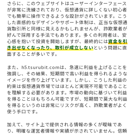
さらに、このウェブサイトはユーザーインターフェース
が非常に洗練されており、仮想通貨に詳しくない初心者
でも簡単に操作できるような設計がされています。こう
した直感的なデザインやサポート体制は、正当な仮想通
貨取引所と同様に見えるかもしれませんが、詐欺業者が
好んで採用する手法でもあります。多くの利用者は、安
心感を抱いて投資を開始しますが、最終的には
資金を引
き出せなくなったり、取引が成立しない
という問題に直
面することが多いです。
また、h5.tsurubit.comは、急速に利益を上げることを
強調し、その結果、短期間で高い利益を得られるような
イメージを作り上げています。しかし、こうした利益の
約束は仮想通貨市場ではほとんど実現不可能であること
を理解する必要があります。市場の動向に基づいて利益
を得ることはもちろん可能ですが、短期間で莫大な利益
を得るというのは非常にリスクが高く、詐欺業者がよく
使う手口です。
加えて、サイト上で提供される情報の多くが曖昧であ
り、明確な運営者情報や実績が示されていません。信頼