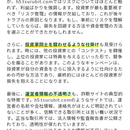
が、h5.tsurubit.comではリスクについてはほとんど触
れず、利益ばかりを強調します。投資家が最も重要視す
べき「リスク管理」の情報が欠如しており、これが後々
トラブルの原因となります。もし、事前にリスクを理解
していたならば、損失を回避する方法や資金管理の方法
を選ぶことができたかもしれません。
さらに、
投資家同士を競わせるような仕掛け
も見受けら
れます。時には、他の投資家との「コンテスト」を開催
し、上位の投資家には特典を与えるといった形で、競争
心を煽ることがあります。このようなキャンペーンは、
投資家が自分の資金をさらに投入するように仕向けるた
めの巧妙な方法であり、最終的にはほとんどの投資家が
損失を抱えることになります。
最後に、
運営者情報の不透明さ
も、詐欺サイトの典型的
な特徴です。h5.tsurubit.comのようなサイトでは、運
営者の名前や会社情報、連絡先がほとんど明記されてい
ないことが多く、信頼できる取引所とは言い難い状況で
す。正当な取引所では、法人情報や監査報告書が公開さ
れており、透明性が保たれていますが、