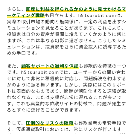
さらに、
即座に利益を得られるかのように見せかけるマ
ーケティング戦略
も目立ちます。h5.tsurubit.comは、
実際の取引市場の動向と無関係に、一定の利益を出すシ
ミュレーションを見せることがあります。これにより、
投資家は自分の資産が順調に増えていくかのように感じ
ますが、これは単なる幻影に過ぎません。こうしたシミ
ュレーションは、投資家をさらに資金投入に誘導するた
めの手口です。
また、
顧客サポートの過剰な保証
も詐欺的な特徴の一つ
です。h5.tsurubit.comでは、ユーザーからの問い合わ
せに対して非常に積極的に対応し、問題解決を約束する
かのように振る舞います。しかし、実際にはこのサポー
トは表面的なものであり、問題が深刻化すると連絡が取
れなくなる、または支援が非常に遅れることが多いで
す。これも典型的な詐欺サイトの特徴で、問題が発生す
るとすぐに逃げることができます。
そして、
圧倒的なリスクの隠蔽
も詐欺業者の常套手段で
す。仮想通貨取引においては、常にリスクが伴います