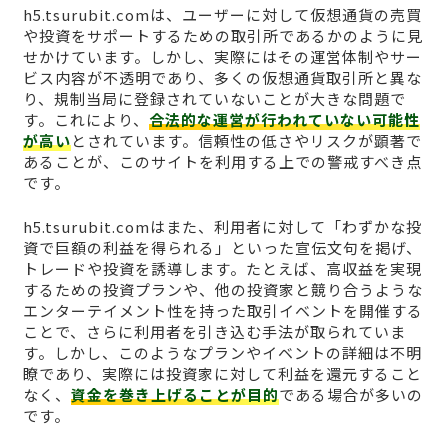
h5.tsurubit.comは、ユーザーに対して仮想通貨の売買
や投資をサポートするための取引所であるかのように見
せかけています。しかし、実際にはその運営体制やサー
ビス内容が不透明であり、多くの仮想通貨取引所と異な
り、規制当局に登録されていないことが大きな問題で
す。これにより、
合法的な運営が行われていない可能性
が高い
とされています。信頼性の低さやリスクが顕著で
あることが、このサイトを利用する上での警戒すべき点
です。
h5.tsurubit.comはまた、利用者に対して「わずかな投
資で巨額の利益を得られる」といった宣伝文句を掲げ、
トレードや投資を誘導します。たとえば、高収益を実現
するための投資プランや、他の投資家と競り合うような
エンターテイメント性を持った取引イベントを開催する
ことで、さらに利用者を引き込む手法が取られていま
す。しかし、このようなプランやイベントの詳細は不明
瞭であり、実際には投資家に対して利益を還元すること
なく、
資金を巻き上げることが目的
である場合が多いの
です。