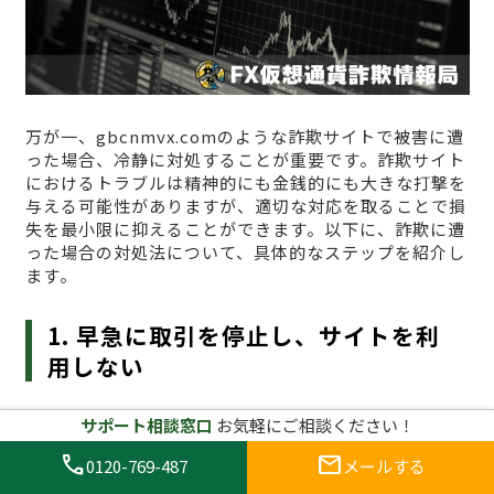
万が一、gbcnmvx.comのような詐欺サイトで被害に遭
った場合、冷静に対処することが重要です。詐欺サイト
におけるトラブルは精神的にも金銭的にも大きな打撃を
与える可能性がありますが、適切な対応を取ることで損
失を最小限に抑えることができます。以下に、詐欺に遭
った場合の対処法について、具体的なステップを紹介し
ます。
1. 早急に取引を停止し、サイトを利
用しない
サポート相談窓口
お気軽にご相談ください！
まず最初にすべきことは、
すぐに取引を停止し、
gbcnmvx.comへのアクセスをやめること
です。詐欺サ
call
mail
0120-769-487
メールする
イトで取引を続けることは、さらに資金を失うリスクを