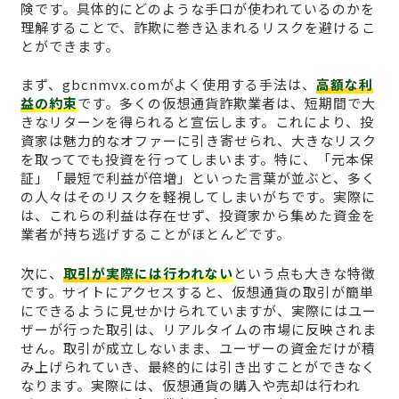
険です。具体的にどのような手口が使われているのかを
理解することで、詐欺に巻き込まれるリスクを避けるこ
とができます。
まず、gbcnmvx.comがよく使用する手法は、
高額な利
益の約束
です。多くの仮想通貨詐欺業者は、短期間で大
きなリターンを得られると宣伝します。これにより、投
資家は魅力的なオファーに引き寄せられ、大きなリスク
を取ってでも投資を行ってしまいます。特に、「元本保
証」「最短で利益が倍増」といった言葉が並ぶと、多く
の人々はそのリスクを軽視してしまいがちです。実際に
は、これらの利益は存在せず、投資家から集めた資金を
業者が持ち逃げすることがほとんどです。
次に、
取引が実際には行われない
という点も大きな特徴
です。サイトにアクセスすると、仮想通貨の取引が簡単
にできるように見せかけられていますが、実際にはユー
ザーが行った取引は、リアルタイムの市場に反映されま
せん。取引が成立しないまま、ユーザーの資金だけが積
み上げられていき、最終的には引き出すことができなく
なります。実際には、仮想通貨の購入や売却は行われ