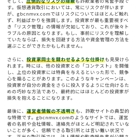
そして、
圧倒的なリスクの隠蔽
も詐欺業者の常套手段で
す。仮想通貨取引においては、常にリスクが伴います
が、gbcnmvx.comではリスクについてはほとんど触れ
ず、利益ばかりを強調します。投資家が最も重要視すべ
き「リスク管理」の情報が欠如しており、これが後々ト
ラブルの原因となります。もし、事前にリスクを理解し
ていたならば、損失を回避する方法や資金管理の方法を
選ぶことができたかもしれません。
さらに、
投資家同士を競わせるような仕掛け
も見受けら
れます。時には、他の投資家との「コンテスト」を開催
し、上位の投資家には特典を与えるといった形で、競争
心を煽ることがあります。このようなキャンペーンは、
投資家が自分の資金をさらに投入するように仕向けるた
めの巧妙な方法であり、最終的にはほとんどの投資家が
損失を抱えることになります。
最後に、
運営者情報の不透明さ
も、詐欺サイトの典型的
な特徴です。gbcnmvx.comのようなサイトでは、運営
者の名前や会社情報、連絡先がほとんど明記されていな
いことが多く、信頼できる取引所とは言い難い状況で
す。正当な取引所では、法人情報や監査報告書が公開さ