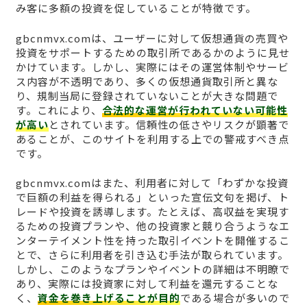
み客に多額の投資を促していることが特徴です。
gbcnmvx.comは、ユーザーに対して仮想通貨の売買や
投資をサポートするための取引所であるかのように見せ
かけています。しかし、実際にはその運営体制やサービ
ス内容が不透明であり、多くの仮想通貨取引所と異な
り、規制当局に登録されていないことが大きな問題で
す。これにより、
合法的な運営が行われていない可能性
が高い
とされています。信頼性の低さやリスクが顕著で
あることが、このサイトを利用する上での警戒すべき点
です。
gbcnmvx.comはまた、利用者に対して「わずかな投資
で巨額の利益を得られる」といった宣伝文句を掲げ、ト
レードや投資を誘導します。たとえば、高収益を実現す
るための投資プランや、他の投資家と競り合うようなエ
ンターテイメント性を持った取引イベントを開催するこ
とで、さらに利用者を引き込む手法が取られています。
しかし、このようなプランやイベントの詳細は不明瞭で
あり、実際には投資家に対して利益を還元することな
く、
資金を巻き上げることが目的
である場合が多いので