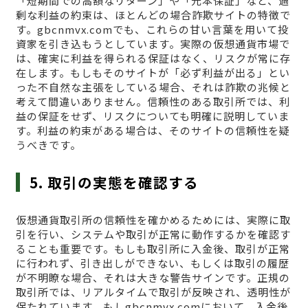
「短期間での高額なリターン」や「元本保証」など、過
剰な利益の約束は、ほとんどの場合詐欺サイトの特徴で
す。gbcnmvx.comでも、これらの甘い言葉を用いて投
資家を引き込もうとしています。実際の仮想通貨市場で
は、確実に利益を得られる保証はなく、リスクが常に存
在します。もしもそのサイトが「必ず利益が出る」とい
った不自然な主張をしている場合、それは詐欺の兆候と
考えて間違いありません。信頼性のある取引所では、利
益の保証をせず、リスクについても明確に説明していま
す。利益の約束がある場合は、そのサイトの信頼性を疑
うべきです。
5. 取引の実態を確認する
仮想通貨取引所の信頼性を確かめるためには、実際に取
引を行い、システムや取引が正常に動作するかを確認す
ることも重要です。もしも取引所に入金後、取引が正常
に行われず、引き出しができない、もしくは取引の履歴
が不明瞭な場合、それは大きな警告サインです。正規の
取引所では、リアルタイムで取引が反映され、透明性が
保たれています。もしgbcnmvx.comにおいて、入金後