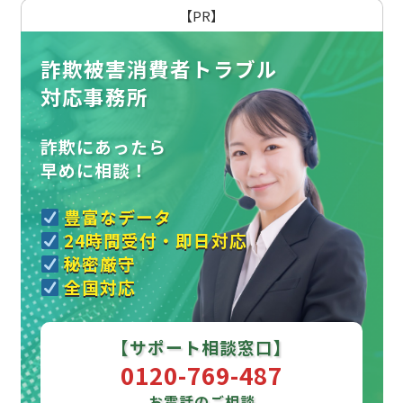
【PR】
詐欺被害消費者トラブル
対応事務所
詐欺にあったら
早めに相談！
豊富なデータ
24時間受付・即日対応
秘密厳守
全国対応
【サポート相談窓口】
0120-769-487
お電話のご相談