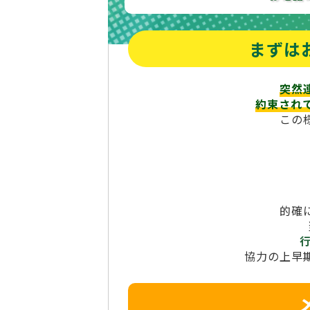
まずは
突然
約束され
この
的確
協力の上早