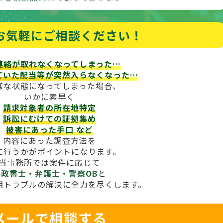
お気軽にご相談ください！
連絡が取れなくなってしまった…
ていた配当等が
突然入らなくなった…
様な状態になってしまった場合、
いかに素早く
請求対象者の所在地特定
訴訟にむけての証拠集め
被害にあった手口
など
内容にあった調査方法を
に行うかがポイントになります。
当事務所では案件に応じて
行政書士・弁護士・警察OB
と
期トラブルの解決に全力を尽くします。
メールで相談する