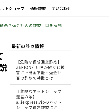
ネットショップ
通販詐欺
問い合わせ
ブルに遭遇？返金拒否の詐欺手口を解説
最新の詐欺情報
て
【危険な仮想通貨詐欺】
説
ZERION利用者が続々と被
害に…出金不能・返金拒
否の詐欺の特徴とは
【危険なネットショップ
運営詐欺】
a.liexpress.vipのネット
ショップ運営詐欺に注