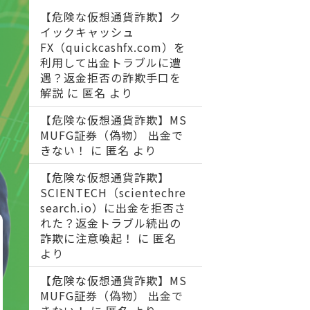
【危険な仮想通貨詐欺】ク
イックキャッシュ
FX（quickcashfx.com）を
利用して出金トラブルに遭
遇？返金拒否の詐欺手口を
解説
に
匿名
より
【危険な仮想通貨詐欺】MS
MUFG証券（偽物） 出金で
きない！
に
匿名
より
【危険な仮想通貨詐欺】
SCIENTECH（scientechre
search.io）に出金を拒否さ
れた？返金トラブル続出の
詐欺に注意喚起！
に
匿名
より
【危険な仮想通貨詐欺】MS
MUFG証券（偽物） 出金で