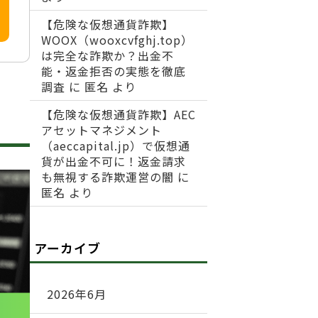
【危険な仮想通貨詐欺】
WOOX（wooxcvfghj.top）
は完全な詐欺か？出金不
能・返金拒否の実態を徹底
調査
に
匿名
より
【危険な仮想通貨詐欺】AEC
アセットマネジメント
（aeccapital.jp）で仮想通
貨が出金不可に！返金請求
も無視する詐欺運営の闇
に
匿名
より
アーカイブ
2026年6月