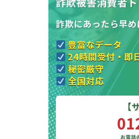
詐欺被害消費者ト
詐欺にあったら
早め
豊富なデータ
24時間受付・即
秘密厳守
全国対応
【
01
お電話