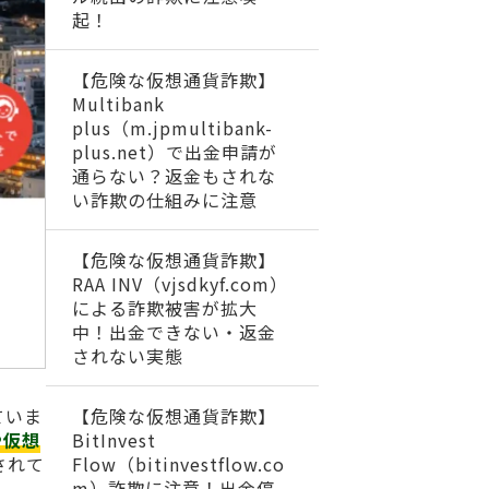
起！
【危険な仮想通貨詐欺】
Multibank
plus（m.jpmultibank-
plus.net）で出金申請が
通らない？返金もされな
い詐欺の仕組みに注意
【危険な仮想通貨詐欺】
RAA INV（vjsdkyf.com）
による詐欺被害が拡大
中！出金できない・返金
されない実態
【危険な仮想通貨詐欺】
ていま
BitInvest
や仮想
Flow（bitinvestflow.co
されて
m）詐欺に注意！出金停