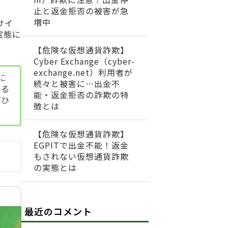
止と返金拒否の被害が急
増中
サイ
実態に
【危険な仮想通貨詐欺】
Cyber Exchange（cyber-
exchange.net）利用者が
に
続々と被害に…出金不
いる
能・返金拒否の詐欺の特
ぜひ
徴とは
【危険な仮想通貨詐欺】
EGPITで出金不能！返金
もされない仮想通貨詐欺
の実態とは
最近のコメント