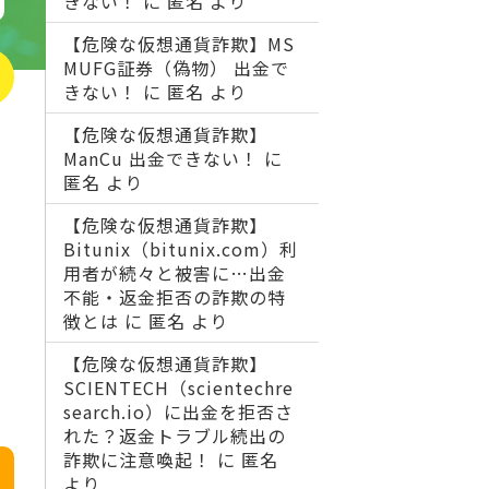
きない！
に
匿名
より
【危険な仮想通貨詐欺】MS
MUFG証券（偽物） 出金で
きない！
に
匿名
より
【危険な仮想通貨詐欺】
ManCu 出金できない！
に
匿名
より
【危険な仮想通貨詐欺】
Bitunix（bitunix.com）利
用者が続々と被害に…出金
不能・返金拒否の詐欺の特
徴とは
に
匿名
より
【危険な仮想通貨詐欺】
SCIENTECH（scientechre
search.io）に出金を拒否さ
れた？返金トラブル続出の
詐欺に注意喚起！
に
匿名
より