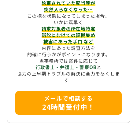
約束されていた配当等が
突然入らなくなった…
この様な状態になってしまった場合、
いかに素早く
請求対象者の所在地特定
訴訟にむけての証拠集め
被害にあった手口
など
内容にあった調査方法を
的確に行うかがポイントになります。
当事務所では案件に応じて
行政書士・弁護士・警察OB
と
協力の上早期トラブルの解決に全力を尽くしま
す。
メールで相談する
24時間受付中！