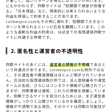
が激しく、高いリターンを得るにはリスクが伴います。
にもかかわらず、詐欺サイトは「短期間で資産が倍増す
る」「元本保証」など、現実的には考えられないような
利益を誇張して約束することがあります。
colmexpro.comもその例に漏れず、短期間で大きなリ
ターンを得られるといった広告を展開しています。この
ような過剰な利益の約束は、ほぼ全ての仮想通貨詐欺サ
イトに共通する特徴です。
2. 匿名性と運営者の不透明性
詐欺サイトの多くには、
運営者の情報が不明確
であると
いう共通点があります。colmexpro.comも例外ではな
く、その運営者や関連情報はほとんど明示されていませ
ん。合法的な仮想通貨取引所では、法人登録番号や運営
チームの名前、さらにはコンタクト情報が公開されてい
ますが、詐欺業者は通常、これらの情報を隠蔽していま
す。信頼できるサイトを見分けるためには、まず運営者
情報がしっかりと公開されているかを確認しましょう。
情報が不透明である場合、そのサイトは詐欺の可能性が
高いと考えられます。