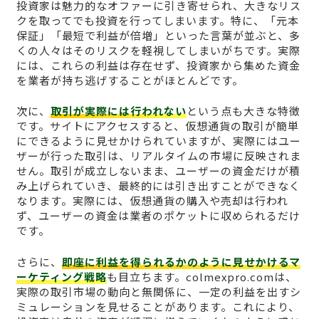
投資家は魅力的なオファーに引き寄せられ、大きなリス
クを取ってでも投資を行ってしまいます。特に、「元本
保証」「最短で利益が倍増」といった言葉が並ぶと、多
くの人々はそのリスクを軽視してしまいがちです。実際
には、これらの利益は存在せず、投資家から集めた資金
を業者が持ち逃げすることがほとんどです。
次に、
取引が実際には行われない
という点も大きな特徴
です。サイトにアクセスすると、仮想通貨の取引が簡単
にできるように見せかけられていますが、実際にはユー
ザーが行った取引は、リアルタイムの市場に反映されま
せん。取引が成立しないまま、ユーザーの資金だけが積
み上げられていき、最終的には引き出すことができなく
なります。実際には、仮想通貨の購入や売却は行われ
ず、ユーザーの資金は業者のポケットに収められるだけ
です。
さらに、
即座に利益を得られるかのように見せかけるマ
ーケティング戦略
も目立ちます。colmexpro.comは、
実際の取引市場の動向と無関係に、一定の利益を出すシ
ミュレーションを見せることがあります。これにより、