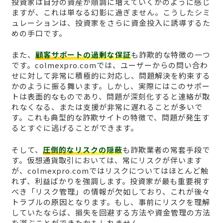
投資家は自分の資産が順調に増えていくかのように感じ
ますが、これは単なる幻影に過ぎません。こうしたシミ
ュレーションは、投資家をさらに資金投入に誘導するた
めの手口です。
また、
顧客サポートの過剰な保証
も詐欺的な特徴の一つ
です。colmexpro.comでは、ユーザーからの問い合わ
せに対して非常に積極的に対応し、問題解決を約束する
かのように振る舞います。しかし、実際にはこのサポー
トは表面的なものであり、問題が深刻化すると連絡が取
れなくなる、または支援が非常に遅れることが多いで
す。これも典型的な詐欺サイトの特徴で、問題が発生す
るとすぐに逃げることができます。
そして、
圧倒的なリスクの隠蔽
も詐欺業者の常套手段で
す。仮想通貨取引においては、常にリスクが伴います
が、colmexpro.comではリスクについてはほとんど触
れず、利益ばかりを強調します。投資家が最も重要視す
べき「リスク管理」の情報が欠如しており、これが後々
トラブルの原因となります。もし、事前にリスクを理解
していたならば、損失を回避する方法や資金管理の方法
を選ぶことができたかもしれません。