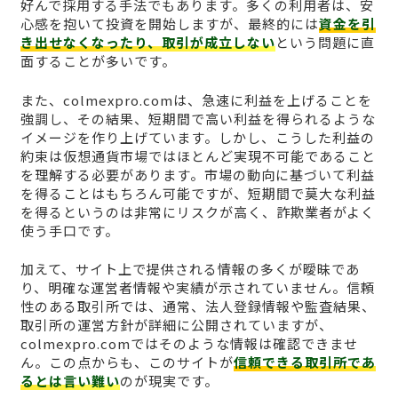
好んで採用する手法でもあります。多くの利用者は、安
心感を抱いて投資を開始しますが、最終的には
資金を引
き出せなくなったり、取引が成立しない
という問題に直
面することが多いです。
また、colmexpro.comは、急速に利益を上げることを
強調し、その結果、短期間で高い利益を得られるような
イメージを作り上げています。しかし、こうした利益の
約束は仮想通貨市場ではほとんど実現不可能であること
を理解する必要があります。市場の動向に基づいて利益
を得ることはもちろん可能ですが、短期間で莫大な利益
を得るというのは非常にリスクが高く、詐欺業者がよく
使う手口です。
加えて、サイト上で提供される情報の多くが曖昧であ
り、明確な運営者情報や実績が示されていません。信頼
性のある取引所では、通常、法人登録情報や監査結果、
取引所の運営方針が詳細に公開されていますが、
colmexpro.comではそのような情報は確認できませ
ん。この点からも、このサイトが
信頼できる取引所であ
るとは言い難い
のが現実です。