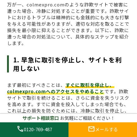
万が一、colmexpro.comのような詐欺サイトで被害に
遭った場合、冷静に対処することが重要です。詐欺サイ
トにおけるトラブルは精神的にも金銭的にも大きな打撃
を与える可能性がありますが、適切な対応を取ることで
損失を最小限に抑えることができます。以下に、詐欺に
遭った場合の対処法について、具体的なステップを紹介
します。
1. 早急に取引を停止し、サイトを利
用しない
まず最初にすべきことは、
すぐに取引を停止し、
colmexpro.comへのアクセスをやめること
です。詐欺
サイトで取引を続けることは、さらに資金を失うリスク
を高めます。すでに資金を投入してしまった場合でも、
これ以上の損失を防ぐためには、冷静に取引を停止し、
プラットフォームへのアクセスを避けることが最も効果
サポート相談窓口
お気軽にご相談ください！
的です。ブラウザのキャッシュをクリアし、関連するロ
call
mail
0120-769-487
メールする
グイン情報も削除しておくとより安全です。