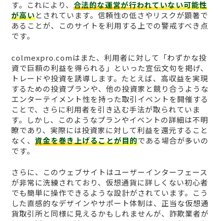
す。これにより、
合法的な運営が行われていない可能性
が高い
とされています。信頼性の低さやリスクが顕著で
あることが、このサイトを利用する上での警戒すべき点
です。
colmexpro.comはまた、利用者に対して「わずかな投
資で巨額の利益を得られる」といった宣伝文句を掲げ、
トレードや投資を誘導します。たとえば、高収益を実現
するための投資プランや、他の投資家と競り合うような
エンターテイメント性を持った取引イベントを開催する
ことで、さらに利用者を引き込む手法が取られていま
す。しかし、このようなプランやイベントの詳細は不明
瞭であり、実際には投資家に対して利益を還元すること
なく、
資金を巻き上げることが目的
である場合が多いの
です。
さらに、このウェブサイトはユーザーインターフェース
が非常に洗練されており、仮想通貨に詳しくない初心者
でも簡単に操作できるような設計がされています。こう
した直感的なデザインやサポート体制は、正当な仮想通
貨取引所と同様に見えるかもしれませんが、詐欺業者が