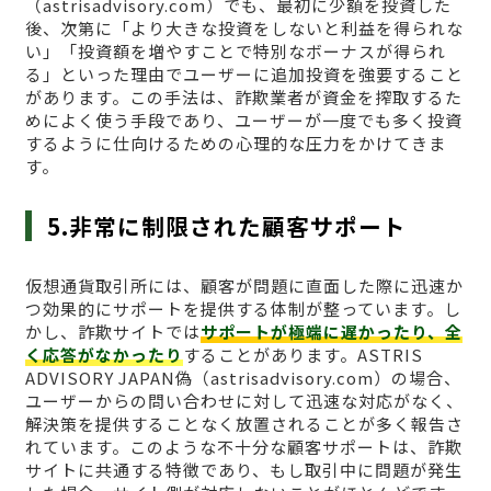
（astrisadvisory.com）でも、最初に少額を投資した
後、次第に「より大きな投資をしないと利益を得られな
い」「投資額を増やすことで特別なボーナスが得られ
る」といった理由でユーザーに追加投資を強要すること
があります。この手法は、詐欺業者が資金を搾取するた
めによく使う手段であり、ユーザーが一度でも多く投資
するように仕向けるための心理的な圧力をかけてきま
す。
5.非常に制限された顧客サポート
仮想通貨取引所には、顧客が問題に直面した際に迅速か
つ効果的にサポートを提供する体制が整っています。し
かし、詐欺サイトでは
サポートが極端に遅かったり、全
く応答がなかったり
することがあります。ASTRIS
ADVISORY JAPAN偽（astrisadvisory.com）の場合、
ユーザーからの問い合わせに対して迅速な対応がなく、
解決策を提供することなく放置されることが多く報告さ
れています。このような不十分な顧客サポートは、詐欺
サイトに共通する特徴であり、もし取引中に問題が発生