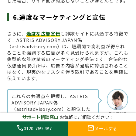
した場合、サイト側が対応しないことがほとんどです。
6.過度なマーケティングと宣伝
さらに、
過度な広告宣伝
も詐欺サイトに共通する特徴で
す。ASTRIS ADVISORY JAPAN偽
（astrisadvisory.com）は、短期間で高利益が得られ
ることを強調する広告が多く見受けられますが、これも
典型的な詐欺業者のマーケティング手法です。合法的な
仮想通貨取引所は、広告の内容が過度に誇張されること
はなく、現実的なリスクを伴う取引であることを明確に
伝えています。
これらの共通点を把握し、ASTRIS
ADVISORY JAPAN偽
（astrisadvisory.com）と類似した
男性相談員
詐欺サイトに騙されないようにするた
サポート相談窓口
お気軽にご相談ください！
めには、常に注意深く調査を行い、怪
call
mail
しい点があればすぐに利用を中止する
0120-769-487
メールする
ことが必要です。次のセクションで