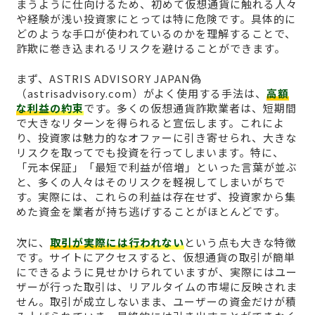
まうように仕向けるため、初めて仮想通貨に触れる人々
や経験が浅い投資家にとっては特に危険です。具体的に
どのような手口が使われているのかを理解することで、
詐欺に巻き込まれるリスクを避けることができます。
まず、ASTRIS ADVISORY JAPAN偽
（astrisadvisory.com）がよく使用する手法は、
高額
な利益の約束
です。多くの仮想通貨詐欺業者は、短期間
で大きなリターンを得られると宣伝します。これによ
り、投資家は魅力的なオファーに引き寄せられ、大きな
リスクを取ってでも投資を行ってしまいます。特に、
「元本保証」「最短で利益が倍増」といった言葉が並ぶ
と、多くの人々はそのリスクを軽視してしまいがちで
す。実際には、これらの利益は存在せず、投資家から集
めた資金を業者が持ち逃げすることがほとんどです。
次に、
取引が実際には行われない
という点も大きな特徴
です。サイトにアクセスすると、仮想通貨の取引が簡単
にできるように見せかけられていますが、実際にはユー
ザーが行った取引は、リアルタイムの市場に反映されま
せん。取引が成立しないまま、ユーザーの資金だけが積