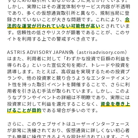
しかし、実際にはその運営体制やサービス内容が不透明
であり、多くの仮想通貨取引所と異なり、規制当局に登
録されていないことが大きな問題です。これにより、
合
法的な運営が行われていない可能性が高い
とされていま
す。信頼性の低さやリスクが顕著であることが、このサ
イトを利用する上での警戒すべき点です。
ASTRIS ADVISORY JAPAN偽（astrisadvisory.com）
はまた、利用者に対して「わずかな投資で巨額の利益を
得られる」といった宣伝文句を掲げ、トレードや投資を
誘導します。たとえば、高収益を実現するための投資プ
ランや、他の投資家と競り合うようなエンターテイメン
ト性を持った取引イベントを開催することで、さらに利
用者を引き込む手法が取られています。しかし、このよ
うなプランやイベントの詳細は不明瞭であり、実際には
投資家に対して利益を還元することなく、
資金を巻き上
げることが目的
である場合が多いのです。
さらに、このウェブサイトはユーザーインターフェース
が非常に洗練されており、仮想通貨に詳しくない初心者
でも簡単に操作できるような設計がされています。こう