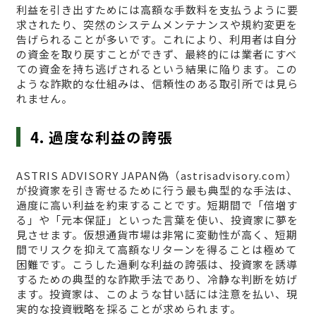
利益を引き出すためには高額な手数料を支払うように要
求されたり、突然のシステムメンテナンスや規約変更を
告げられることが多いです。これにより、利用者は自分
の資金を取り戻すことができず、最終的には業者にすべ
ての資金を持ち逃げされるという結果に陥ります。この
ような詐欺的な仕組みは、信頼性のある取引所では見ら
れません。
4. 過度な利益の誇張
ASTRIS ADVISORY JAPAN偽（astrisadvisory.com）
が投資家を引き寄せるために行う最も典型的な手法は、
過度に高い利益を約束することです。短期間で「倍増す
る」や「元本保証」といった言葉を使い、投資家に夢を
見させます。仮想通貨市場は非常に変動性が高く、短期
間でリスクを抑えて高額なリターンを得ることは極めて
困難です。こうした過剰な利益の誇張は、投資家を誘導
するための典型的な詐欺手法であり、冷静な判断を妨げ
ます。投資家は、このような甘い話には注意を払い、現
実的な投資戦略を採ることが求められます。