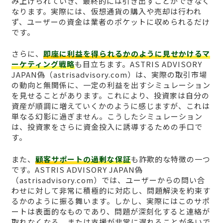
み上げられていき、最終的には引き出すことができなく
なります。実際には、仮想通貨の購入や売却は行われ
ず、ユーザーの資金は業者のポケットに収められるだけ
です。
さらに、
即座に利益を得られるかのように見せかけるマ
ーケティング戦略
も目立ちます。ASTRIS ADVISORY
JAPAN偽（astrisadvisory.com）は、実際の取引市場
の動向と無関係に、一定の利益を出すシミュレーション
を見せることがあります。これにより、投資家は自分の
資産が順調に増えていくかのように感じますが、これは
単なる幻影に過ぎません。こうしたシミュレーション
は、投資家をさらに資金投入に誘導するための手口で
す。
また、
顧客サポートの過剰な保証
も詐欺的な特徴の一つ
です。ASTRIS ADVISORY JAPAN偽
（astrisadvisory.com）では、ユーザーからの問い合
わせに対して非常に積極的に対応し、問題解決を約束す
るかのように振る舞います。しかし、実際にはこのサポ
ートは表面的なものであり、問題が深刻化すると連絡が
取れなくなる、または支援が非常に遅れることが多いで