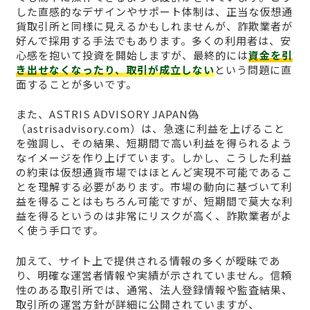
した直感的なデザインやサポート体制は、正当な仮想通
貨取引所と同様に見えるかもしれませんが、詐欺業者が
好んで採用する手法でもあります。多くの利用者は、安
心感を抱いて投資を開始しますが、最終的には
資金を引
き出せなくなったり、取引が成立しない
という問題に直
面することが多いです。
また、ASTRIS ADVISORY JAPAN偽
（astrisadvisory.com）は、急速に利益を上げること
を強調し、その結果、短期間で高い利益を得られるよう
なイメージを作り上げています。しかし、こうした利益
の約束は仮想通貨市場ではほとんど実現不可能であるこ
とを理解する必要があります。市場の動向に基づいて利
益を得ることはもちろん可能ですが、短期間で莫大な利
益を得るというのは非常にリスクが高く、詐欺業者がよ
く使う手口です。
加えて、サイト上で提供される情報の多くが曖昧であ
り、明確な運営者情報や実績が示されていません。信頼
性のある取引所では、通常、法人登録情報や監査結果、
取引所の運営方針が詳細に公開されていますが、