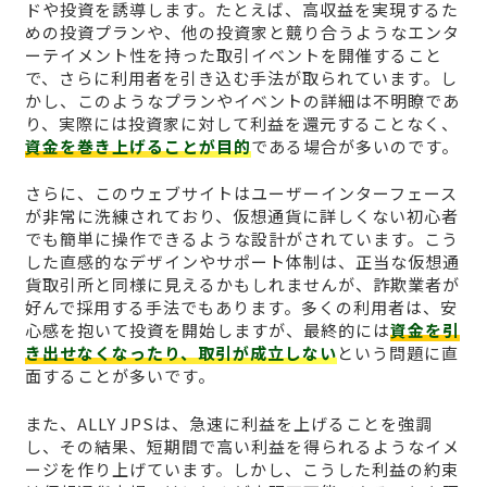
ドや投資を誘導します。たとえば、高収益を実現するた
めの投資プランや、他の投資家と競り合うようなエンタ
ーテイメント性を持った取引イベントを開催すること
で、さらに利用者を引き込む手法が取られています。し
かし、このようなプランやイベントの詳細は不明瞭であ
り、実際には投資家に対して利益を還元することなく、
資金を巻き上げることが目的
である場合が多いのです。
さらに、このウェブサイトはユーザーインターフェース
が非常に洗練されており、仮想通貨に詳しくない初心者
でも簡単に操作できるような設計がされています。こう
した直感的なデザインやサポート体制は、正当な仮想通
貨取引所と同様に見えるかもしれませんが、詐欺業者が
好んで採用する手法でもあります。多くの利用者は、安
心感を抱いて投資を開始しますが、最終的には
資金を引
き出せなくなったり、取引が成立しない
という問題に直
面することが多いです。
また、ALLY JPSは、急速に利益を上げることを強調
し、その結果、短期間で高い利益を得られるようなイメ
ージを作り上げています。しかし、こうした利益の約束