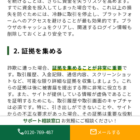
を続けることは、さらに資金を失うリスクを高めます。
すでに資金を投入してしまった場合でも、これ以上の損
失を防ぐためには、冷静に取引を停止し、プラットフォ
ームへのアクセスを避けることが最も効果的です。ブラ
ウザのキャッシュをクリアし、関連するログイン情報も
削除しておくとより安全です。
2. 証拠を集める
詐欺に遭った場合、
証拠を集めることが非常に重要
で
す。取引履歴、入金記録、通信内容、スクリーンショッ
トなど、可能な限り詳細な証拠を収集しましょう。これ
らの証拠は後に被害届を提出する際に非常に役立ちま
す。また、サイトが提供している情報が虚偽であること
を証明するためにも、取引履歴や取引画面のキャプチャ
は必須です。特に、引き出しができないことや、サイト
からの不正な要求があった場合、その証拠は重要な役割
を果たします。
サポート相談窓口
お気軽にご相談ください！
call
mail
0120-769-487
メールする
3. 詐欺サイトに関する通報を行う