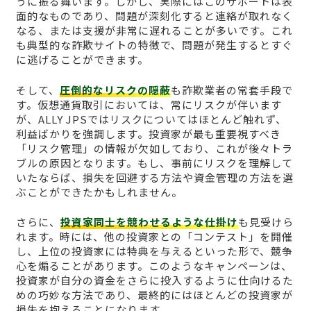
うに振る舞います。しかし、実際にはこのサポートは表
面的なものであり、問題が深刻化すると連絡が取れなく
なる、または支援が非常に遅れることが多いです。これ
も典型的な詐欺サイトの特徴で、問題が発生するとすぐ
に逃げることができます。
そして、
圧倒的なリスクの隠蔽
も詐欺業者の常套手段で
す。仮想通貨取引においては、常にリスクが伴います
が、ALLY JPSではリスクについてはほとんど触れず、
利益ばかりを強調します。投資家が最も重要視すべき
「リスク管理」の情報が欠如しており、これが後々トラ
ブルの原因となります。もし、事前にリスクを理解して
いたならば、損失を回避する方法や資金管理の方法を選
ぶことができたかもしれません。
さらに、
投資家同士を競わせるような仕掛け
も見受けら
れます。時には、他の投資家との「コンテスト」を開催
し、上位の投資家には特典を与えるといった形で、競争
心を煽ることがあります。このようなキャンペーンは、
投資家が自分の資金をさらに投入するように仕向けるた
めの巧妙な方法であり、最終的にはほとんどの投資家が
損失を抱えることになります。