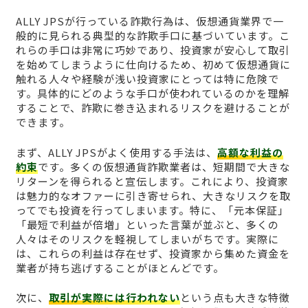
ALLY JPSが行っている詐欺行為は、仮想通貨業界で一
般的に見られる典型的な詐欺手口に基づいています。こ
れらの手口は非常に巧妙であり、投資家が安心して取引
を始めてしまうように仕向けるため、初めて仮想通貨に
触れる人々や経験が浅い投資家にとっては特に危険で
す。具体的にどのような手口が使われているのかを理解
することで、詐欺に巻き込まれるリスクを避けることが
できます。
まず、ALLY JPSがよく使用する手法は、
高額な利益の
約束
です。多くの仮想通貨詐欺業者は、短期間で大きな
リターンを得られると宣伝します。これにより、投資家
は魅力的なオファーに引き寄せられ、大きなリスクを取
ってでも投資を行ってしまいます。特に、「元本保証」
「最短で利益が倍増」といった言葉が並ぶと、多くの
人々はそのリスクを軽視してしまいがちです。実際に
は、これらの利益は存在せず、投資家から集めた資金を
業者が持ち逃げすることがほとんどです。
次に、
取引が実際には行われない
という点も大きな特徴