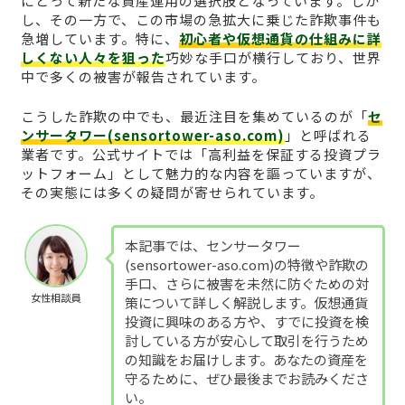
にとって新たな資産運用の選択肢となっています。しか
し、その一方で、この市場の急拡大に乗じた詐欺事件も
急増しています。特に、
初心者や仮想通貨の仕組みに詳
しくない人々を狙った
巧妙な手口が横行しており、世界
中で多くの被害が報告されています。
こうした詐欺の中でも、最近注目を集めているのが「
セ
ンサータワー(sensortower-aso.com)
」と呼ばれる
業者です。公式サイトでは「高利益を保証する投資プラ
ットフォーム」として魅力的な内容を謳っていますが、
その実態には多くの疑問が寄せられています。
本記事では、センサータワー
(sensortower-aso.com)の特徴や詐欺の
手口、さらに被害を未然に防ぐための対
女性相談員
策について詳しく解説します。仮想通貨
投資に興味のある方や、すでに投資を検
討している方が安心して取引を行うため
の知識をお届けします。あなたの資産を
守るために、ぜひ最後までお読みくださ
い。