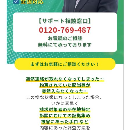
全国対応
【サポート相談窓口】
0120-769-487
お電話のご相談
無料にて承っております
まずはお気軽にご相談ください！
突然連絡が取れなくなってしまった…
約束されていた配当等が
突然入らなくなった…
この様な状態になってしまった場合、
いかに素早く
請求対象者の所在地特定
訴訟にむけての証拠集め
被害にあった手口
など
内容にあった調査方法を