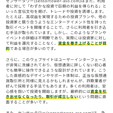
センサータワー(sensortower-aso.com)はまた、利用
者に対して「わずかな投資で巨額の利益を得られる」と
いった宣伝文句を掲げ、トレードや投資を誘導します。
たとえば、高収益を実現するための投資プランや、他の
投資家と競り合うようなエンターテイメント性を持った
取引イベントを開催することで、さらに利用者を引き込
む手法が取られています。しかし、このようなプランや
イベントの詳細は不明瞭であり、実際には投資家に対し
て利益を還元することなく、
資金を巻き上げることが目
的
である場合が多いのです。
さらに、このウェブサイトはユーザーインターフェース
が非常に洗練されており、仮想通貨に詳しくない初心者
でも簡単に操作できるような設計がされています。こう
した直感的なデザインやサポート体制は、正当な仮想通
貨取引所と同様に見えるかもしれませんが、詐欺業者が
好んで採用する手法でもあります。多くの利用者は、安
心感を抱いて投資を開始しますが、最終的には
資金を引
き出せなくなったり、取引が成立しない
という問題に直
面することが多いです。
また、センサータワー(sensortower-aso.com)は、急