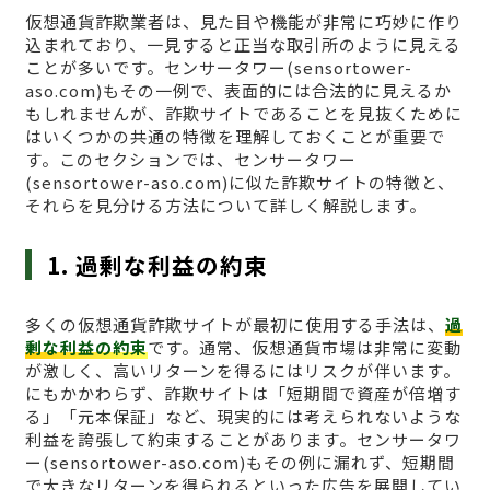
仮想通貨詐欺業者は、見た目や機能が非常に巧妙に作り
込まれており、一見すると正当な取引所のように見える
ことが多いです。センサータワー(sensortower-
aso.com)もその一例で、表面的には合法的に見えるか
もしれませんが、詐欺サイトであることを見抜くために
はいくつかの共通の特徴を理解しておくことが重要で
す。このセクションでは、センサータワー
(sensortower-aso.com)に似た詐欺サイトの特徴と、
それらを見分ける方法について詳しく解説します。
1. 過剰な利益の約束
多くの仮想通貨詐欺サイトが最初に使用する手法は、
過
剰な利益の約束
です。通常、仮想通貨市場は非常に変動
が激しく、高いリターンを得るにはリスクが伴います。
にもかかわらず、詐欺サイトは「短期間で資産が倍増す
る」「元本保証」など、現実的には考えられないような
利益を誇張して約束することがあります。センサータワ
ー(sensortower-aso.com)もその例に漏れず、短期間
で大きなリターンを得られるといった広告を展開してい