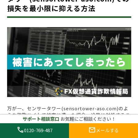
損失を最小限に抑える方法
万が一、センサータワー(sensortower-aso.com)のよ
うな詐欺サイトで被害に遭った場合、冷静に対処するこ
サポート相談窓口
お気軽にご相談ください！
とが重要です。詐欺サイトにおけるトラブルは精神的に
も金銭的にも大きな打撃を与える可能性がありますが、
call
mail
0120-769-487
メールする
適切な対応を取ることで損失を最小限に抑えることがで