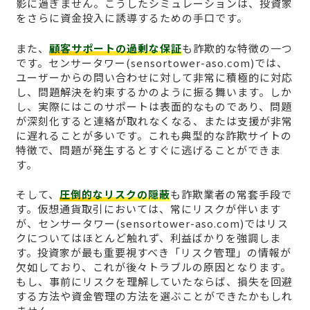
影に過ぎません。こうしたシミュレーションは、投資家
をさらに資金投入に誘導するための手口です。
また、
顧客サポートの過剰な保証
も詐欺的な特徴の一つ
です。センサータワー(sensortower-aso.com)では、
ユーザーからの問い合わせに対して非常に積極的に対応
し、問題解決を約束するかのように振る舞います。しか
し、実際にはこのサポートは表面的なものであり、問題
が深刻化すると連絡が取れなくなる、または支援が非常
に遅れることが多いです。これも典型的な詐欺サイトの
特徴で、問題が発生するとすぐに逃げることができま
す。
そして、
圧倒的なリスクの隠蔽
も詐欺業者の常套手段で
す。仮想通貨取引においては、常にリスクが伴います
が、センサータワー(sensortower-aso.com)ではリス
クについてはほとんど触れず、利益ばかりを強調しま
す。投資家が最も重要視すべき「リスク管理」の情報が
欠如しており、これが後々トラブルの原因となります。
もし、事前にリスクを理解していたならば、損失を回避
する方法や資金管理の方法を選ぶことができたかもしれ