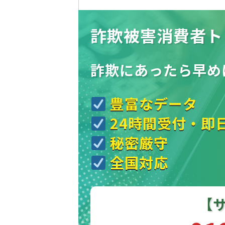
詐欺被害消費者ト
詐欺にあったら
早め
豊富なデータ
24時間受付・即
秘密厳守
全国対応
【