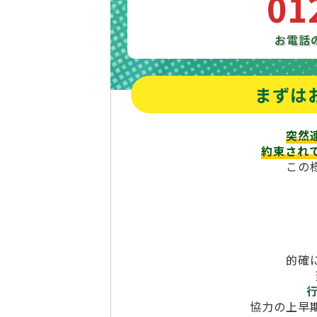
01
お電話
まずは
突然
約束され
この
的確
協力の上早