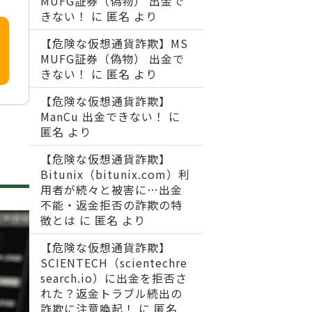
MUFG証券（偽物） 出金で
きない！
に
匿名
より
【危険な仮想通貨詐欺】MS
MUFG証券（偽物） 出金で
きない！
に
匿名
より
【危険な仮想通貨詐欺】
ManCu 出金できない！
に
匿名
より
【危険な仮想通貨詐欺】
Bitunix（bitunix.com）利
用者が続々と被害に…出金
不能・返金拒否の詐欺の特
徴とは
に
匿名
より
【危険な仮想通貨詐欺】
SCIENTECH（scientechre
search.io）に出金を拒否さ
れた？返金トラブル続出の
詐欺に注意喚起！
に
匿名