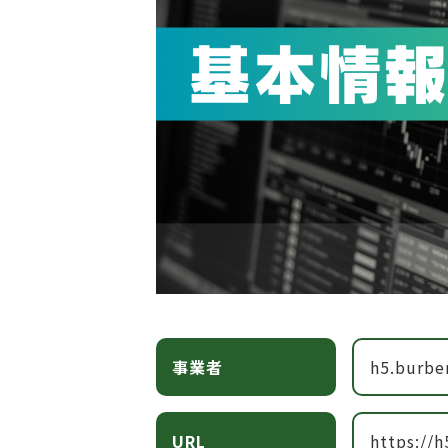
事業者
h5.burbe
URL
https://h