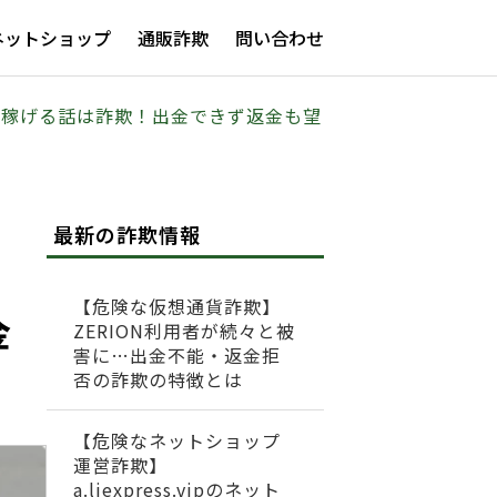
ネットショップ
通販詐欺
問い合わせ
vipで稼げる話は詐欺！出金できず返金も望
最新の詐欺情報
【危険な仮想通貨詐欺】
金
ZERION利用者が続々と被
害に…出金不能・返金拒
否の詐欺の特徴とは
【危険なネットショップ
運営詐欺】
a.liexpress.vipのネット