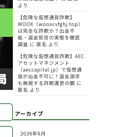
より
【危険な仮想通貨詐欺】
WOOX（wooxcvfghj.top）
は完全な詐欺か？出金不
能・返金拒否の実態を徹底
調査
に
匿名
より
【危険な仮想通貨詐欺】AEC
アセットマネジメント
（aeccapital.jp）で仮想通
貨が出金不可に！返金請求
も無視する詐欺運営の闇
に
匿名
より
アーカイブ
2026年6月