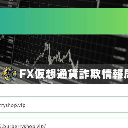
rryshop.vip
5.burberryshop.vip/