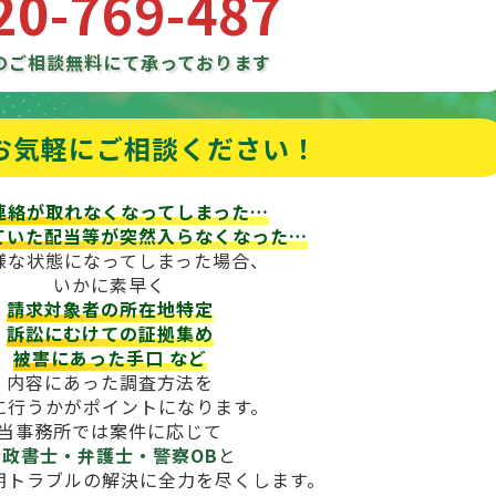
20-769-487
のご相談
無料にて承っております
お気軽にご相談ください！
連絡が取れなくなってしまった…
ていた配当等が
突然入らなくなった…
様な状態になってしまった場合、
いかに素早く
請求対象者の所在地特定
訴訟にむけての証拠集め
被害にあった手口
など
内容にあった調査方法を
に行うかがポイントになります。
当事務所では案件に応じて
行政書士・弁護士・警察OB
と
期トラブルの解決に全力を尽くします。