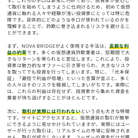
す。これらの手口は非常に巧妙であり、投資家が安心し
て取引を始めてしまうように仕向けるため、初めて仮想
通貨に触れる人々や経験が浅い投資家にとっては特に危
険です。具体的にどのような手口が使われているのかを
理解することで、詐欺に巻き込まれるリスクを避けるこ
とができます。
まず、NOVA BRIDGEがよく使用する手法は、
高額な利
益の約束
です。多くの仮想通貨詐欺業者は、短期間で大
きなリターンを得られると宣伝します。これにより、投
資家は魅力的なオファーに引き寄せられ、大きなリスク
を取ってでも投資を行ってしまいます。特に、「元本保
証」「最短で利益が倍増」といった言葉が並ぶと、多く
の人々はそのリスクを軽視してしまいがちです。実際に
は、これらの利益は存在せず、投資家から集めた資金を
業者が持ち逃げすることがほとんどです。
次に、
取引が実際には行われない
という点も大きな特徴
です。サイトにアクセスすると、仮想通貨の取引が簡単
にできるように見せかけられていますが、実際にはユー
ザーが行った取引は、リアルタイムの市場に反映されま
せん。取引が成立しないまま、ユーザーの資金だけが積