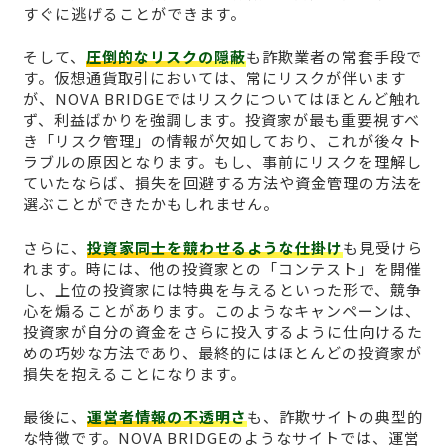
すぐに逃げることができます。
そして、
圧倒的なリスクの隠蔽
も詐欺業者の常套手段で
す。仮想通貨取引においては、常にリスクが伴います
が、NOVA BRIDGEではリスクについてはほとんど触れ
ず、利益ばかりを強調します。投資家が最も重要視すべ
き「リスク管理」の情報が欠如しており、これが後々ト
ラブルの原因となります。もし、事前にリスクを理解し
ていたならば、損失を回避する方法や資金管理の方法を
選ぶことができたかもしれません。
さらに、
投資家同士を競わせるような仕掛け
も見受けら
れます。時には、他の投資家との「コンテスト」を開催
し、上位の投資家には特典を与えるといった形で、競争
心を煽ることがあります。このようなキャンペーンは、
投資家が自分の資金をさらに投入するように仕向けるた
めの巧妙な方法であり、最終的にはほとんどの投資家が
損失を抱えることになります。
最後に、
運営者情報の不透明さ
も、詐欺サイトの典型的
な特徴です。NOVA BRIDGEのようなサイトでは、運営