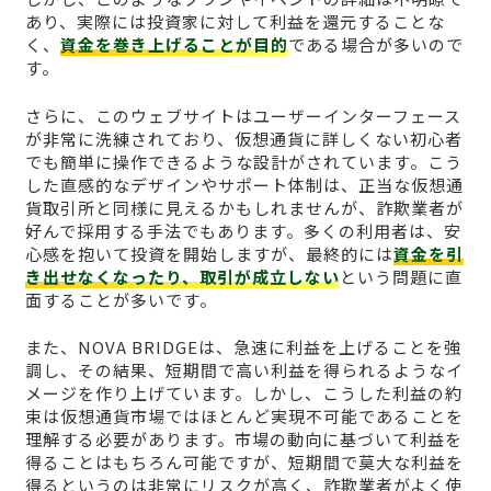
あり、実際には投資家に対して利益を還元することな
く、
資金を巻き上げることが目的
である場合が多いので
す。
さらに、このウェブサイトはユーザーインターフェース
が非常に洗練されており、仮想通貨に詳しくない初心者
でも簡単に操作できるような設計がされています。こう
した直感的なデザインやサポート体制は、正当な仮想通
貨取引所と同様に見えるかもしれませんが、詐欺業者が
好んで採用する手法でもあります。多くの利用者は、安
心感を抱いて投資を開始しますが、最終的には
資金を引
き出せなくなったり、取引が成立しない
という問題に直
面することが多いです。
また、NOVA BRIDGEは、急速に利益を上げることを強
調し、その結果、短期間で高い利益を得られるようなイ
メージを作り上げています。しかし、こうした利益の約
束は仮想通貨市場ではほとんど実現不可能であることを
理解する必要があります。市場の動向に基づいて利益を
得ることはもちろん可能ですが、短期間で莫大な利益を
得るというのは非常にリスクが高く、詐欺業者がよく使