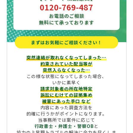
0120-769-487
お電話のご相談
無料にて承っております
まずはお気軽にご相談ください！
突然連絡が取れなくなってしまった…
約束されていた配当等が
突然入らなくなった…
この様な状態になってしまった場合、
いかに素早く
請求対象者の所在地特定
訴訟にむけての証拠集め
被害にあった手口
など
内容にあった調査方法を
的確に行うかがポイントになります。
当事務所では案件に応じて
行政書士・弁護士・警察OB
と
協力の上早期トラブルの解決に全力を尽くしま