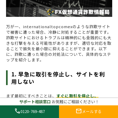
万が一、internationaltopcomexのような詐欺サイト
で被害に遭った場合、冷静に対処することが重要です。
詐欺サイトにおけるトラブルは精神的にも金銭的にも大
きな打撃を与える可能性がありますが、適切な対応を取
ることで損失を最小限に抑えることができます。以下
に、詐欺に遭った場合の対処法について、具体的なステ
ップを紹介します。
1. 早急に取引を停止し、サイトを利
用しない
まず最初にすべきことは、
すぐに取引を停止し、
internationaltopcomexへのアクセスをやめること
で
サポート相談窓口
お気軽にご相談ください！
す。詐欺サイトで取引を続けることは、さらに資金を失
call
mail
0120-769-487
メールする
うリスクを高めます。すでに資金を投入してしまった場
合でも、これ以上の損失を防ぐためには、冷静に取引を