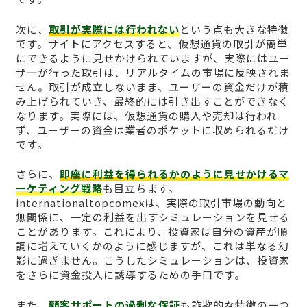
次に、
取引が実際には行われない
という点も大きな特徴
です。サイトにアクセスすると、仮想通貨の取引が簡単
にできるように見せかけられていますが、実際にはユー
ザーが行った取引は、リアルタイムの市場に反映されま
せん。取引が成立しないまま、ユーザーの資金だけが積
み上げられていき、最終的には引き出すことができなく
なります。実際には、仮想通貨の購入や売却は行われ
ず、ユーザーの資金は業者のポケットに収められるだけ
です。
さらに、
即座に利益を得られるかのように見せかけるマ
ーケティング戦略
も目立ちます。
internationaltopcomexは、実際の取引市場の動向と
無関係に、一定の利益を出すシミュレーションを見せる
ことがあります。これにより、投資家は自分の資産が順
調に増えていくかのように感じますが、これは単なる幻
影に過ぎません。こうしたシミュレーションは、投資家
をさらに資金投入に誘導するための手口です。
また、
顧客サポートの過剰な保証
も詐欺的な特徴の一つ