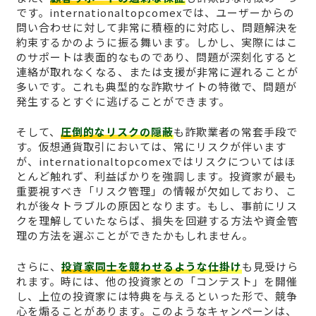
です。internationaltopcomexでは、ユーザーからの
問い合わせに対して非常に積極的に対応し、問題解決を
約束するかのように振る舞います。しかし、実際にはこ
のサポートは表面的なものであり、問題が深刻化すると
連絡が取れなくなる、または支援が非常に遅れることが
多いです。これも典型的な詐欺サイトの特徴で、問題が
発生するとすぐに逃げることができます。
そして、
圧倒的なリスクの隠蔽
も詐欺業者の常套手段で
す。仮想通貨取引においては、常にリスクが伴います
が、internationaltopcomexではリスクについてはほ
とんど触れず、利益ばかりを強調します。投資家が最も
重要視すべき「リスク管理」の情報が欠如しており、こ
れが後々トラブルの原因となります。もし、事前にリス
クを理解していたならば、損失を回避する方法や資金管
理の方法を選ぶことができたかもしれません。
さらに、
投資家同士を競わせるような仕掛け
も見受けら
れます。時には、他の投資家との「コンテスト」を開催
し、上位の投資家には特典を与えるといった形で、競争
心を煽ることがあります。このようなキャンペーンは、