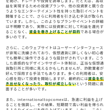
を掲げ、トレードや投資を誘導します。たとえば、高収
益を実現するための投資プランや、他の投資家と競り合
うようなエンターテイメント性を持った取引イベントを
開催することで、さらに利用者を引き込む手法が取られ
ています。しかし、このようなプランやイベントの詳細
は不明瞭であり、実際には投資家に対して利益を還元す
ることなく、
資金を巻き上げることが目的
である場合が
多いのです。
さらに、このウェブサイトはユーザーインターフェース
が非常に洗練されており、仮想通貨に詳しくない初心者
でも簡単に操作できるような設計がされています。こう
した直感的なデザインやサポート体制は、正当な仮想通
貨取引所と同様に見えるかもしれませんが、詐欺業者が
好んで採用する手法でもあります。多くの利用者は、安
心感を抱いて投資を開始しますが、最終的には
資金を引
き出せなくなったり、取引が成立しない
という問題に直
面することが多いです。
また、internationaltopcomexは、急速に利益を上げ
ることを強調し、その結果、短期間で高い利益を得られ
るようなイメージを作り上げています。しかし、こうし