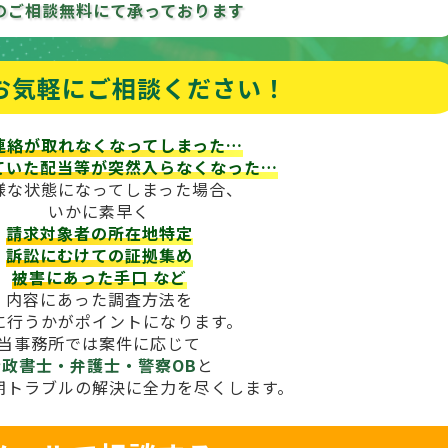
のご相談
無料にて承っております
お気軽にご相談ください！
連絡が取れなくなってしまった…
ていた配当等が
突然入らなくなった…
様な状態になってしまった場合、
いかに素早く
請求対象者の所在地特定
訴訟にむけての証拠集め
被害にあった手口
など
内容にあった調査方法を
に行うかがポイントになります。
当事務所では案件に応じて
行政書士・弁護士・警察OB
と
期トラブルの解決に全力を尽くします。