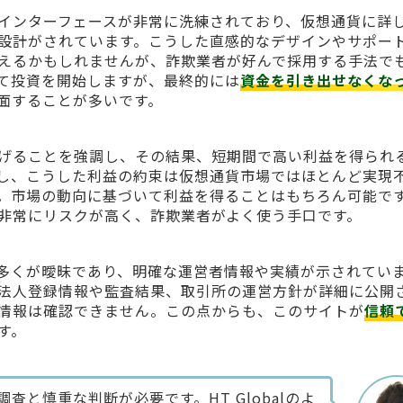
インターフェースが非常に洗練されており、仮想通貨に詳
設計がされています。こうした直感的なデザインやサポー
えるかもしれませんが、詐欺業者が好んで採用する手法で
て投資を開始しますが、最終的には
資金を引き出せなくな
面することが多いです。
益を上げることを強調し、その結果、短期間で高い利益を得られ
し、こうした利益の約束は仮想通貨市場ではほとんど実現
。市場の動向に基づいて利益を得ることはもちろん可能で
非常にリスクが高く、詐欺業者がよく使う手口です。
多くが曖昧であり、明確な運営者情報や実績が示されてい
法人登録情報や監査結果、取引所の運営方針が詳細に公開
ような情報は確認できません。この点からも、このサイトが
信頼
す。
と慎重な判断が必要です。HT Globalのよ