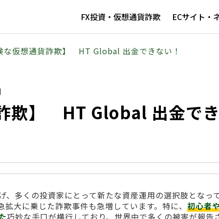
FX投資・仮想通貨詐欺
ECサイト・
な仮想通貨詐欺】 HT Global 出金できない！
日
】 HT Global 出金で
げ、多くの投資家にとって新たな資産運用の選択肢となっ
急拡大に乗じた詐欺事件も急増しています。特に、
初心者
た
巧妙な手口が横行しており、世界中で多くの被害が報告