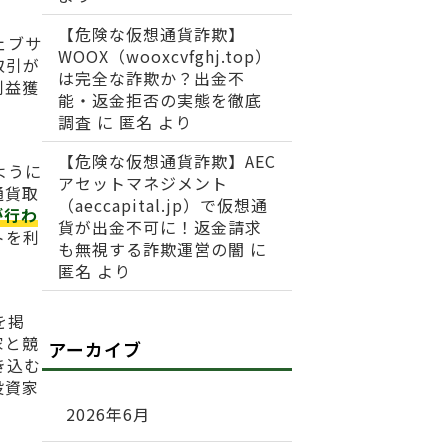
【危険な仮想通貨詐欺】
ェブサ
WOOX（wooxcvfghj.top）
取引が
は完全な詐欺か？出金不
利益獲
能・返金拒否の実態を徹底
調査
に
匿名
より
【危険な仮想通貨詐欺】AEC
ように
アセットマネジメント
通貨取
（aeccapital.jp）で仮想通
が行わ
貨が出金不可に！返金請求
トを利
も無視する詐欺運営の闇
に
匿名
より
を掲
家と競
アーカイブ
き込む
投資家
2026年6月