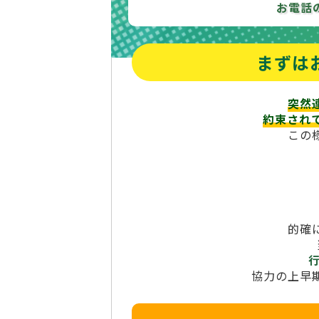
お電話
まずは
突然
約束され
この
的確
協力の上早