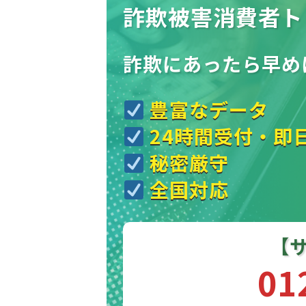
詐欺被害消費者ト
詐欺にあったら
早め
豊富なデータ
24時間受付・即
秘密厳守
全国対応
【
01