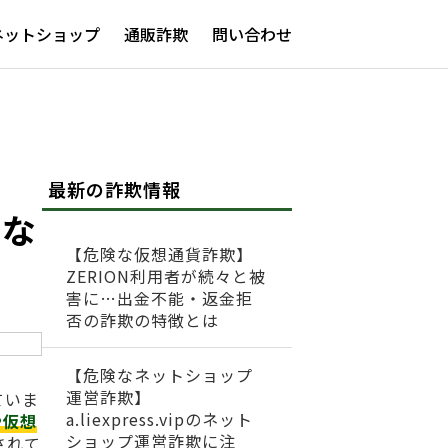
ネットショップ
通販詐欺
問い合わせ
最新の詐欺情報
きな
【危険な仮想通貨詐欺】
ZERION利用者が続々と被
害に…出金不能・返金拒
否の詐欺の特徴とは
【危険なネットショップ
運営詐欺】
ていま
a.liexpress.vipのネット
や仮想
ショップ運営詐欺に注
されて