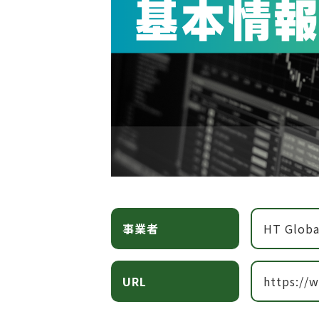
事業者
HT Globa
URL
https://