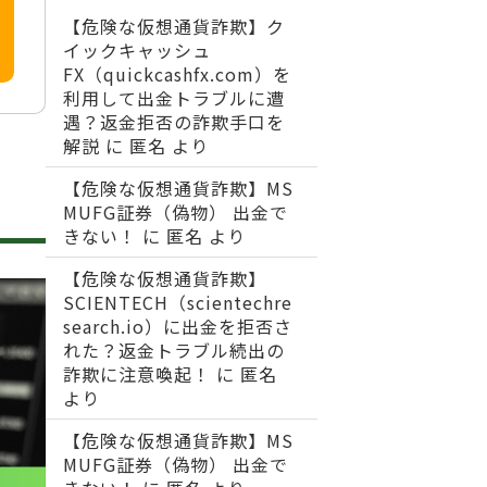
【危険な仮想通貨詐欺】ク
イックキャッシュ
FX（quickcashfx.com）を
利用して出金トラブルに遭
遇？返金拒否の詐欺手口を
解説
に
匿名
より
【危険な仮想通貨詐欺】MS
MUFG証券（偽物） 出金で
きない！
に
匿名
より
【危険な仮想通貨詐欺】
SCIENTECH（scientechre
search.io）に出金を拒否さ
れた？返金トラブル続出の
詐欺に注意喚起！
に
匿名
より
【危険な仮想通貨詐欺】MS
MUFG証券（偽物） 出金で