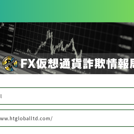
l
www.htgloballtd.com/