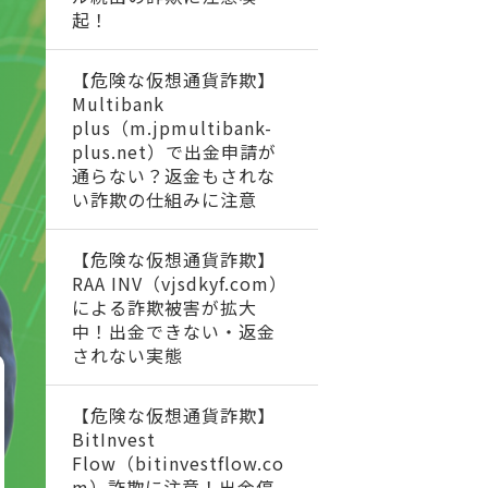
起！
【危険な仮想通貨詐欺】
Multibank
plus（m.jpmultibank-
plus.net）で出金申請が
通らない？返金もされな
い詐欺の仕組みに注意
【危険な仮想通貨詐欺】
RAA INV（vjsdkyf.com）
による詐欺被害が拡大
中！出金できない・返金
されない実態
【危険な仮想通貨詐欺】
BitInvest
Flow（bitinvestflow.co
m）詐欺に注意！出金停