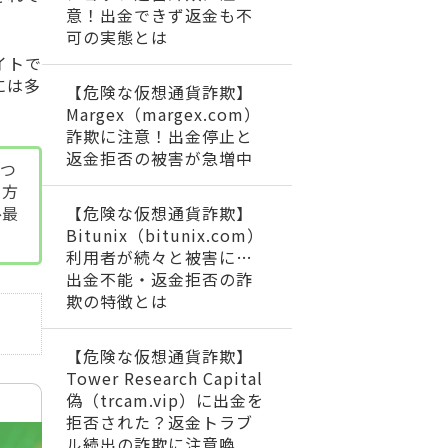
意！出金できず返金も不
可の実態とは
イトで
には多
【危険な仮想通貨詐欺】
Margex（margex.com）
詐欺に注意！出金停止と
返金拒否の被害が急増中
につ
る方
【危険な仮想通貨詐欺】
ひ最
Bitunix（bitunix.com）
利用者が続々と被害に…
出金不能・返金拒否の詐
欺の特徴とは
【危険な仮想通貨詐欺】
Tower Research Capital
偽（trcam.vip）に出金を
拒否された？返金トラブ
ル続出の詐欺に注意喚