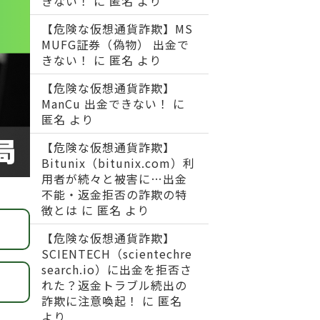
きない！
に
匿名
より
【危険な仮想通貨詐欺】MS
MUFG証券（偽物） 出金で
きない！
に
匿名
より
【危険な仮想通貨詐欺】
ManCu 出金できない！
に
匿名
より
【危険な仮想通貨詐欺】
Bitunix（bitunix.com）利
用者が続々と被害に…出金
不能・返金拒否の詐欺の特
徴とは
に
匿名
より
【危険な仮想通貨詐欺】
SCIENTECH（scientechre
search.io）に出金を拒否さ
れた？返金トラブル続出の
詐欺に注意喚起！
に
匿名
より