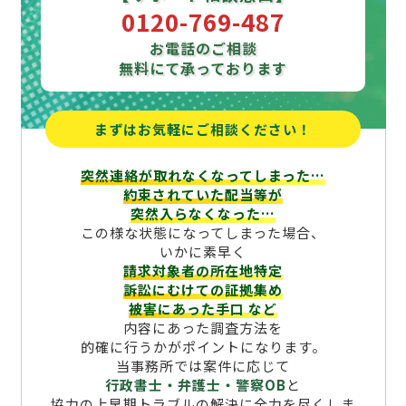
0120-769-487
お電話のご相談
無料にて承っております
まずはお気軽にご相談ください！
突然連絡が取れなくなってしまった…
約束されていた配当等が
突然入らなくなった…
この様な状態になってしまった場合、
いかに素早く
請求対象者の所在地特定
訴訟にむけての証拠集め
被害にあった手口
など
内容にあった調査方法を
的確に行うかがポイントになります。
当事務所では案件に応じて
行政書士・弁護士・警察OB
と
協力の上早期トラブルの解決に全力を尽くしま