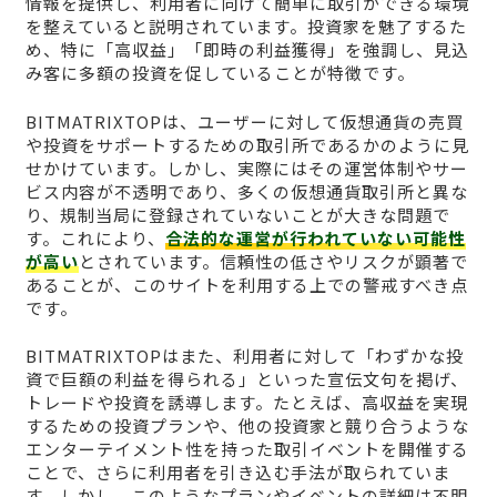
情報を提供し、利用者に向けて簡単に取引ができる環境
を整えていると説明されています。投資家を魅了するた
め、特に「高収益」「即時の利益獲得」を強調し、見込
み客に多額の投資を促していることが特徴です。
BITMATRIXTOPは、ユーザーに対して仮想通貨の売買
や投資をサポートするための取引所であるかのように見
せかけています。しかし、実際にはその運営体制やサー
ビス内容が不透明であり、多くの仮想通貨取引所と異な
り、規制当局に登録されていないことが大きな問題で
す。これにより、
合法的な運営が行われていない可能性
が高い
とされています。信頼性の低さやリスクが顕著で
あることが、このサイトを利用する上での警戒すべき点
です。
BITMATRIXTOPはまた、利用者に対して「わずかな投
資で巨額の利益を得られる」といった宣伝文句を掲げ、
トレードや投資を誘導します。たとえば、高収益を実現
するための投資プランや、他の投資家と競り合うような
エンターテイメント性を持った取引イベントを開催する
ことで、さらに利用者を引き込む手法が取られていま
す。しかし、このようなプランやイベントの詳細は不明