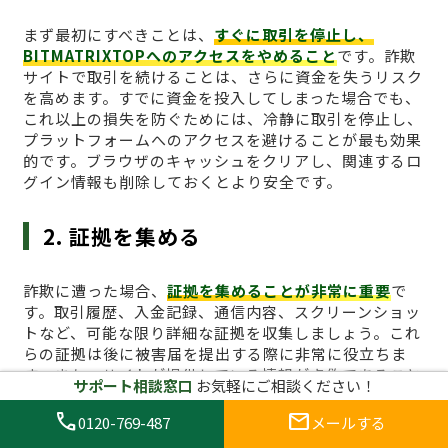
まず最初にすべきことは、
すぐに取引を停止し、
BITMATRIXTOPへのアクセスをやめること
です。詐欺
サイトで取引を続けることは、さらに資金を失うリスク
を高めます。すでに資金を投入してしまった場合でも、
これ以上の損失を防ぐためには、冷静に取引を停止し、
プラットフォームへのアクセスを避けることが最も効果
的です。ブラウザのキャッシュをクリアし、関連するロ
グイン情報も削除しておくとより安全です。
2. 証拠を集める
詐欺に遭った場合、
証拠を集めることが非常に重要
で
す。取引履歴、入金記録、通信内容、スクリーンショッ
トなど、可能な限り詳細な証拠を収集しましょう。これ
らの証拠は後に被害届を提出する際に非常に役立ちま
す。また、サイトが提供している情報が虚偽であること
サポート相談窓口
お気軽にご相談ください！
を証明するためにも、取引履歴や取引画面のキャプチャ
は必須です。特に、引き出しができないことや、サイト
call
mail
0120-769-487
メールする
からの不正な要求があった場合、その証拠は重要な役割