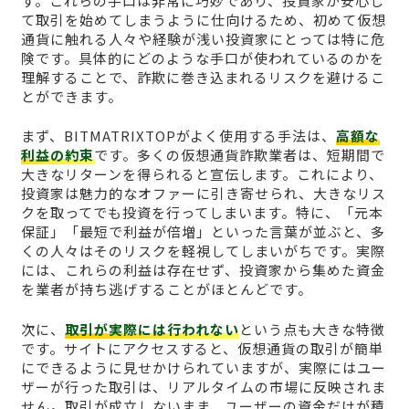
す。これらの手口は非常に巧妙であり、投資家が安心し
て取引を始めてしまうように仕向けるため、初めて仮想
通貨に触れる人々や経験が浅い投資家にとっては特に危
険です。具体的にどのような手口が使われているのかを
理解することで、詐欺に巻き込まれるリスクを避けるこ
とができます。
まず、BITMATRIXTOPがよく使用する手法は、
高額な
利益の約束
です。多くの仮想通貨詐欺業者は、短期間で
大きなリターンを得られると宣伝します。これにより、
投資家は魅力的なオファーに引き寄せられ、大きなリス
クを取ってでも投資を行ってしまいます。特に、「元本
保証」「最短で利益が倍増」といった言葉が並ぶと、多
くの人々はそのリスクを軽視してしまいがちです。実際
には、これらの利益は存在せず、投資家から集めた資金
を業者が持ち逃げすることがほとんどです。
次に、
取引が実際には行われない
という点も大きな特徴
です。サイトにアクセスすると、仮想通貨の取引が簡単
にできるように見せかけられていますが、実際にはユー
ザーが行った取引は、リアルタイムの市場に反映されま
せん。取引が成立しないまま、ユーザーの資金だけが積