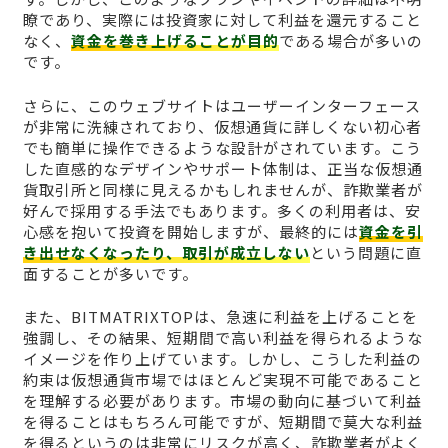
瞭であり、実際には投資家に対して利益を還元すること
なく、
資金を巻き上げることが目的
である場合が多いの
です。
さらに、このウェブサイトはユーザーインターフェース
が非常に洗練されており、仮想通貨に詳しくない初心者
でも簡単に操作できるような設計がされています。こう
した直感的なデザインやサポート体制は、正当な仮想通
貨取引所と同様に見えるかもしれませんが、詐欺業者が
好んで採用する手法でもあります。多くの利用者は、安
心感を抱いて投資を開始しますが、最終的には
資金を引
き出せなくなったり、取引が成立しない
という問題に直
面することが多いです。
また、BITMATRIXTOPは、急速に利益を上げることを
強調し、その結果、短期間で高い利益を得られるような
イメージを作り上げています。しかし、こうした利益の
約束は仮想通貨市場ではほとんど実現不可能であること
を理解する必要があります。市場の動向に基づいて利益
を得ることはもちろん可能ですが、短期間で莫大な利益
を得るというのは非常にリスクが高く、詐欺業者がよく