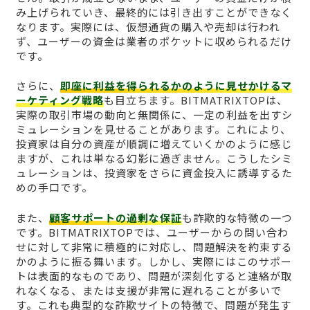
み上げられていき、最終的には引き出すことができなく
なります。実際には、仮想通貨の購入や売却は行われ
ず、ユーザーの資金は業者のポケットに収められるだけ
です。
さらに、
即座に利益を得られるかのように見せかけるマ
ーケティング戦略
も目立ちます。BITMATRIXTOPは、
実際の取引市場の動向と無関係に、一定の利益を出すシ
ミュレーションを見せることがあります。これにより、
投資家は自分の資産が順調に増えていくかのように感じ
ますが、これは単なる幻影に過ぎません。こうしたシミ
ュレーションは、投資家をさらに資金投入に誘導するた
めの手口です。
また、
顧客サポートの過剰な保証
も詐欺的な特徴の一つ
です。BITMATRIXTOPでは、ユーザーからの問い合わ
せに対して非常に積極的に対応し、問題解決を約束する
かのように振る舞います。しかし、実際にはこのサポー
トは表面的なものであり、問題が深刻化すると連絡が取
れなくなる、または支援が非常に遅れることが多いで
す。これも典型的な詐欺サイトの特徴で、問題が発生す